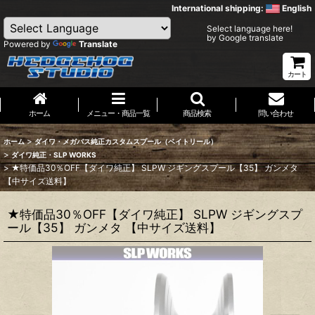
International shipping:
English
Select language here!
by Google translate
Powered by
Translate
カート
ホーム
メニュー・商品一覧
商品検索
問い合わせ
>
ホーム
ダイワ・メガバス純正カスタムスプール（ベイトリール）
>
ダイワ純正・SLP WORKS
>
★特価品30％OFF【ダイワ純正】 SLPW ジギングスプール【35】 ガンメタ
【中サイズ送料】
★特価品30％OFF【ダイワ純正】 SLPW ジギングスプ
ール【35】 ガンメタ 【中サイズ送料】