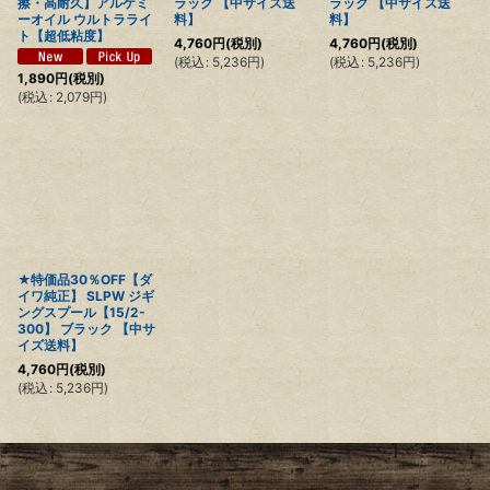
擦・高耐久】アルケミ
ラック 【中サイズ送
ラック 【中サイズ送
ーオイル ウルトラライ
料】
料】
ト【超低粘度】
4,760
円
(税別)
4,760
円
(税別)
(
税込
:
5,236
円
)
(
税込
:
5,236
円
)
1,890
円
(税別)
(
税込
:
2,079
円
)
★特価品30％OFF【ダ
イワ純正】 SLPW ジギ
ングスプール【15/2-
300】 ブラック 【中サ
イズ送料】
4,760
円
(税別)
(
税込
:
5,236
円
)