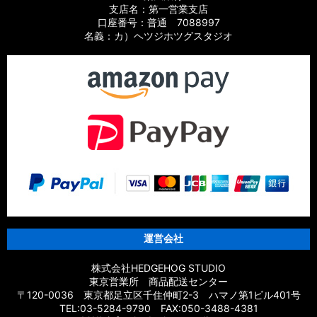
支店名：第一営業支店
口座番号：普通 7088997
名義：カ）ヘツジホツグスタジオ
運営会社
株式会社HEDGEHOG STUDIO
東京営業所 商品配送センター
〒120-0036 東京都足立区千住仲町2-3 ハマノ第1ビル401号
TEL:03-5284-9790 FAX:050-3488-4381