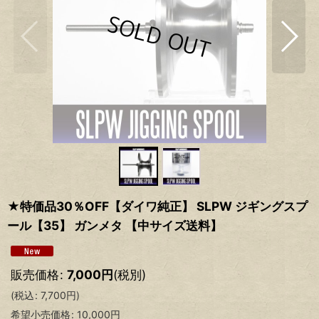
★特価品30％OFF【ダイワ純正】 SLPW ジギングスプ
ール【35】 ガンメタ 【中サイズ送料】
販売価格
:
7,000
円
(税別)
(
税込
:
7,700
円
)
希望小売価格
:
10,000
円