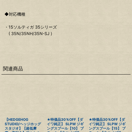
◆対応機種
・15ソルティガ 35シリーズ
( 35N/35NH/35N-SJ )
関連商品
【HEDGEHOG
★特価品30％OFF【ダ
★特価品30％OFF【ダ
STUDIO/ヘッジホッグ
イワ純正】 SLPW ジギ
イワ純正】 SLPW ジギ
スタジオ】【超低摩
ングスプール【10】 ブ
ングスプール【15】 ブ