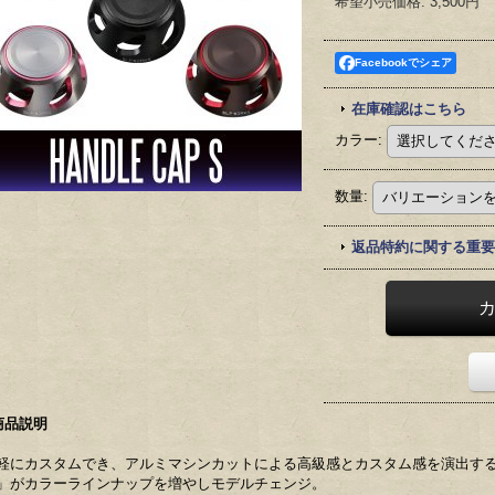
希望小売価格
:
3,500円
Facebookでシェア
在庫確認はこちら
カラー
:
数量
:
返品特約に関する重要
商品説明
軽にカスタムでき、アルミマシンカットによる高級感とカスタム感を演出する「
」がカラーラインナップを増やしモデルチェンジ。