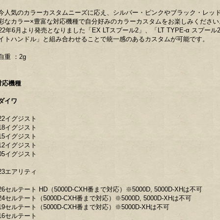
今人気のカラーカスタムニーズに応え、シルバー・ピンクやブラック・レッ
彩なカラー×豊富な対応機種で自分好みのカラーカスタムをお楽しみください
022年6月より発売となりました「EX LTスプール2」、「LT TYPE-α スプー
イトハンドル」と組み合わせることで統一感のあるカスタムが可能です。
自重 ：2g
対応機種
ダイワ
22イグジスト
18イグジスト
15イグジスト
12イグジスト
05イグジスト
23エアリティ
26セルテート HD（5000D-CXH番まで対応）※5000D, 5000D-XHは不可
24セルテート（5000D-CXH番まで対応）※5000D, 5000D-XHは不可
19セルテート（5000D-CXH番まで対応）※5000D-XHは不可
16セルテート