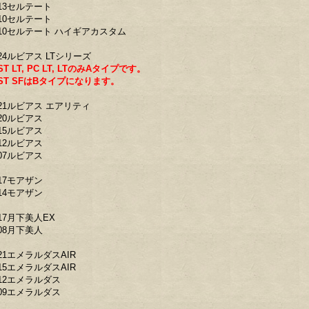
13セルテート
10セルテート
10セルテート ハイギアカスタム
24ルビアス LTシリーズ
ST LT, PC LT, LTのみAタイプです。
ST SFはBタイプになります。
21ルビアス エアリティ
20ルビアス
15ルビアス
12ルビアス
07ルビアス
17モアザン
14モアザン
17月下美人EX
08月下美人
21エメラルダスAIR
15エメラルダスAIR
12エメラルダス
09エメラルダス