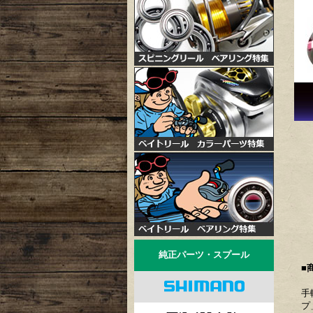
純正パーツ・スプール
■
手
プ