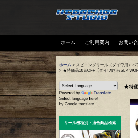
ホーム
ご利用案内
お問い
ホーム
>
スピニングリール（ダイワ用）ベ
>
★特価品10％OFF【ダイワ純正/SLP WO
★特価
Powered by
Translate
Select language here!
by Google translate
リール機種別・適合商品検索