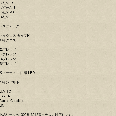
17紅牙EX
17紅牙AIR
15紅牙MX
14紅牙
17スティーズ
14イグニス タイプR
08イグニス
21プレッソ
17プレッソ
14プレッソ
08プレッソ
22トーナメント 磯 LBD
20インパルト
LUVITO
CAYEN
acing Condition
IN
上記リールの1000番-3012番クラスに対応します。