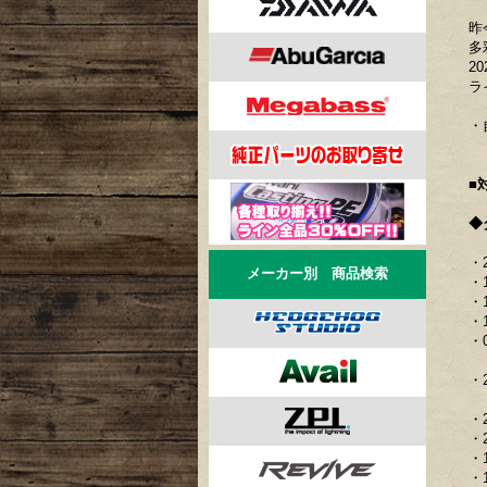
昨
多
2
ラ
・
■
◆
・
メーカー別 商品検索
・
・
・
・
・
・
・
・
・