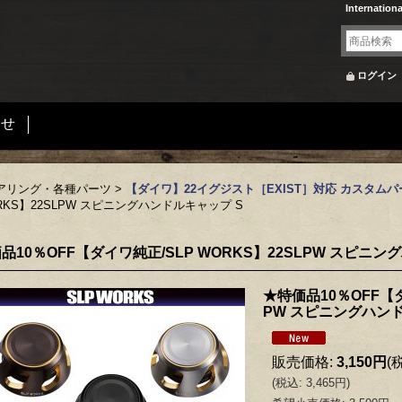
Internation
ログイン
合せ
アリング・各種パーツ
>
【ダイワ】22イグジスト［EXIST］対応 カスタムパ
RKS】22SLPW スピニングハンドルキャップ S
品10％OFF【ダイワ純正/SLP WORKS】22SLPW スピニン
★特価品10％OFF【ダ
PW スピニングハンド
販売価格
:
3,150円
(
(
税込
:
3,465円
)