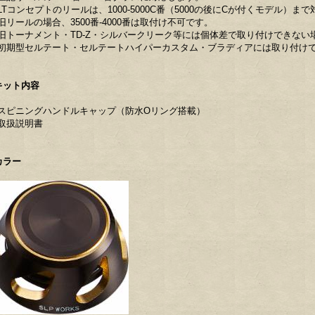
LTコンセプトのリールは、1000-5000C番（5000の後にCが付くモデル）ま
旧リールの場合、3500番-4000番は取付け不可です。
旧トーナメント・TD-Z・シルバークリーク等には個体差で取り付けできない
初期型セルテート・セルテートハイパーカスタム・ブラディアには取り付け
キット内容
スピニングハンドルキャップ（防水Oリング搭載）
取扱説明書
カラー