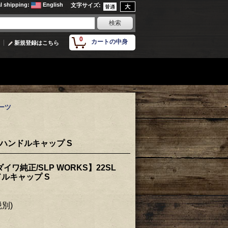
al shipping
:
English
文字サイズ
:
0
カートの中身
新規登録はこちら
ーツ
グハンドルキャップ S
イワ純正/SLP WORKS】22SL
ルキャップ S
税別)