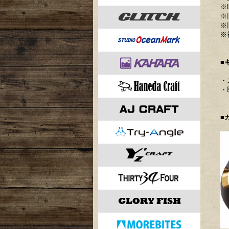
※
※
※
※
■
・
・
■