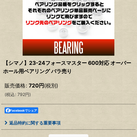
【シマノ】23-24フォースマスター 600対応 オーバー
ホール用ベアリング バラ売り
販売価格
:
720
円
(税別)
(
税込
:
792
円
)
Facebookでシェア
返品特約に関する重要事項