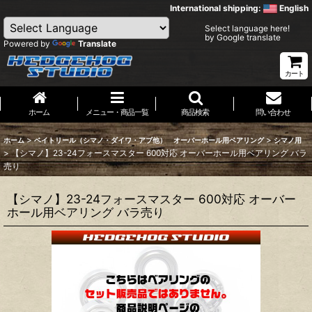
International shipping:
English
Select language here!
by Google translate
Powered by
Translate
カート
ホーム
メニュー・商品一覧
商品検索
問い合わせ
>
>
ホーム
ベイトリール（シマノ・ダイワ・アブ他） オーバーホール用ベアリング
シマノ用
>
【シマノ】23-24フォースマスター 600対応 オーバーホール用ベアリング バラ
売り
【シマノ】23-24フォースマスター 600対応 オーバー
ホール用ベアリング バラ売り