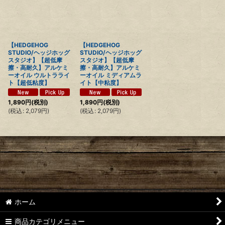
【HEDGEHOG
【HEDGEHOG
STUDIO/ヘッジホッグ
STUDIO/ヘッジホッグ
スタジオ】【超低摩
スタジオ】【超低摩
擦・高耐久】アルケミ
擦・高耐久】アルケミ
ーオイル ウルトラライ
ーオイル ミディアムラ
ト【超低粘度】
イト【中粘度】
1,890
円
(税別)
1,890
円
(税別)
(
税込
:
2,079
円
)
(
税込
:
2,079
円
)
ホーム
商品カテゴリメニュー