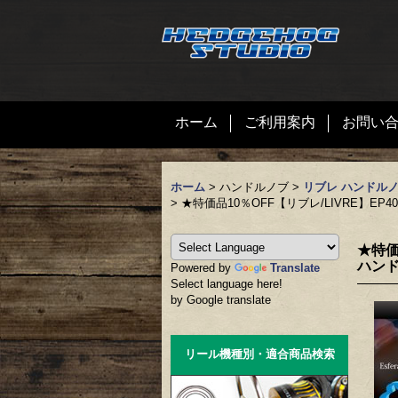
ホーム
ご利用案内
お問い
ホーム
>
ハンドルノブ
>
リブレ ハンドル
>
★特価品10％OFF【リブレ/LIVRE】
★特価
ハンド
Powered by
Translate
Select language here!
by Google translate
リール機種別・適合商品検索