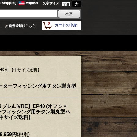
al shipping
:
English
文字サイズ
:
0
カートの中身
新規登録はこちら
 HKAL【中サイズ送料】
トウォーターフィッシング用チタン製丸型
ブレ/LIVRE】EP40 (オフショ
ーフィッシング用チタン製丸型ハ
【中サイズ送料】
8,959円
(税別)