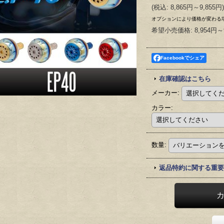
(
税込
:
8,865円～9,855円
)
オプションにより価格が変わる
希望小売価格
:
8,954円～
Facebookでシェア
在庫確認はこちら
メーカー
:
カラー
:
数量
:
返品特約に関する重要