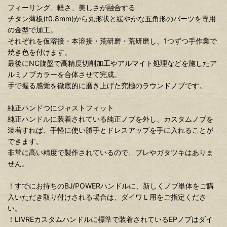
フィーリング、軽さ、美しさが融合する
チタン薄板(t0.8mm)から丸形状と緩やかな五角形のパーツを専用
の金型で加工。
それぞれを仮溶接・本溶接・荒研磨・荒研磨し、1つずつ手作業で
焼き色を付けます。
最後にNC旋盤で高精度切削加工やアルマイト処理などを施したア
ルミノブカラーを合体させて完成。
手で握る感覚を徹底的に磨き上げた究極のラウンドノブです。
純正ハンドつにジャストフィット
純正ハンドルに装着されている純正ノブを外し、カスタムノブを
装着すれば、手軽に使い勝手とドレスアップを手に入れることが
できます。
非常に高い精度で製作されているので、ブレやガタツキはありま
せん。
！すでにお持ちのBJ/POWERハンドルに、新しくノブ単体をご購
入いただき取り付けされる場合は、ダイワＬ用をご指定くださ
い。
！LIVREカスタムハンドルに標準で装着されているEPノブはダイ