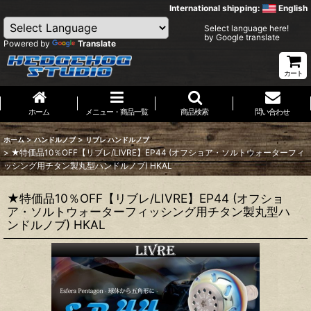
International shipping:
English
Select language here!
by Google translate
Powered by
Translate
カート
ホーム
メニュー・商品一覧
商品検索
問い合わせ
>
>
ホーム
ハンドルノブ
リブレ ハンドルノブ
>
★特価品10％OFF【リブレ/LIVRE】EP44 (オフショア・ソルトウォーターフィ
ッシング用チタン製丸型ハンドルノブ) HKAL
★特価品10％OFF【リブレ/LIVRE】EP44 (オフショ
ア・ソルトウォーターフィッシング用チタン製丸型ハ
ンドルノブ) HKAL