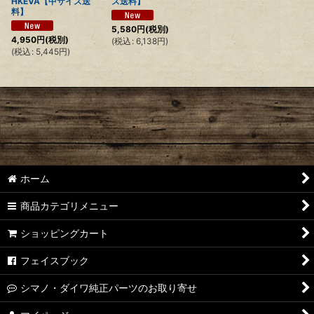
HKEVA【中サイズ送
ズ送料】
料】
5,580
円
(税別)
4,950
円
(税別)
(
税込
:
6,138
円
)
(
税込
:
5,445
円
)
ホーム
商品カテゴリメニュー
ショッピングカート
フェイスブック
シマノ・ダイワ純正パーツのお取り寄せ