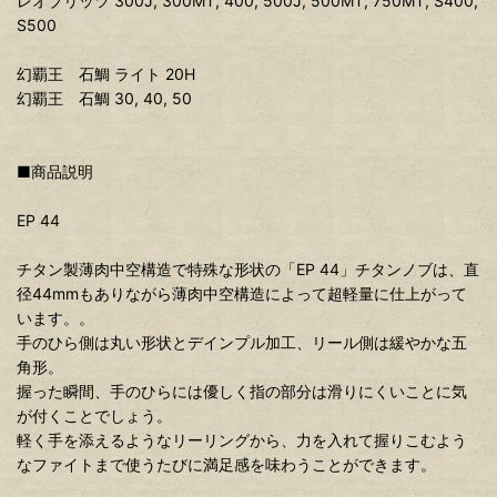
レオブリッツ 300J, 300MT, 400, 500J, 500MT, 750MT, S400,
S500
幻覇王 石鯛 ライト 20H
幻覇王 石鯛 30, 40, 50
■商品説明
EP 44
チタン製薄肉中空構造で特殊な形状の「EP 44」チタンノブは、直
径44mmもありながら薄肉中空構造によって超軽量に仕上がって
います。。
手のひら側は丸い形状とデインプル加工、リール側は緩やかな五
角形。
握った瞬間、手のひらには優しく指の部分は滑りにくいことに気
が付くことでしょう。
軽く手を添えるようなリーリングから、力を入れて握りこむよう
なファイトまで使うたびに満足感を味わうことができます。