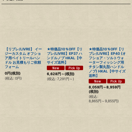
【リブレ/LIVRE】 イー
★特価品10％OFF【リ
★特価品10％OFF【リ
ジーカスタム オフショ
ブレ/LIVRE】EP37 ハ
ブレ/LIVRE】EP40 (オ
ア用ベイトリールハン
ンドルノブ HKAL【中
フショア・ソルトウォ
ドル お見積もりご依頼
サイズ送料】
ーターフィッシング用
フォーム
チタン製丸型ハンドル
ノブ) HKAL【中サイズ
0
円
(税別)
6,628
円
～
(税別)
送料】
(
税込
:
0
円
)
(
税込
:
7,291
円
～
)
8,059
円
～8,959
円
(税別)
(
税込
:
8,865
円
～9,855
円
)