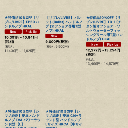
★特価品10％OFF【リ
【リブレ/LIVRE】 バレ
★特価品10％OFF【リ
ブレ/LIVRE】EP50 ハ
ット(Bullet) ハンドルノ
ブレ/LIVRE】TB-1 (チ
ンドルノブ HKAL
ブ (オフショア専用T型
タン製オフショア・ソ
ノブ) HKAL
ルトウォーターフィッ
シングリール用T型ハン
10,391
円
～10,841
円
ドルノブ) HKAL
(税別)
9,000
円
(税別)
(
税込
:
(
税込
:
9,900
円
)
12,272
円
～13,254
円
11,430
円
～11,925
円
)
(税別)
(
税込
:
13,499
円
～14,579
円
)
★特価品10％OFF【シ
★特価品10％OFF【シ
マノ純正】夢屋 ハンド
マノ純正】夢屋 CI4+ラ
ルノブ EVA パワーラウ
ウンド型 ハンドルノブ
ンド型 【L】
Lサイズ HKCA【中サイ