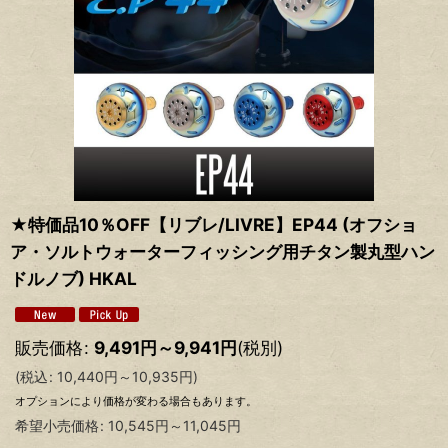
★特価品10％OFF【リブレ/LIVRE】EP44 (オフショ
ア・ソルトウォーターフィッシング用チタン製丸型ハン
ドルノブ) HKAL
販売価格
:
9,491
円
～9,941
円
(税別)
(
税込
:
10,440
円
～10,935
円
)
オプションにより価格が変わる場合もあります。
希望小売価格
:
10,545
円
～11,045
円