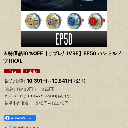
★特価品10％OFF【リブレ/LIVRE】EP50 ハンドルノ
ブ HKAL
販売価格
:
10,391
円
～10,841
円
(税別)
(
税込
:
11,430
円
～11,925
円
)
オプションにより価格が変わる場合もあります。
希望小売価格
:
11,545
円
～12,045
円
Facebookでシェア