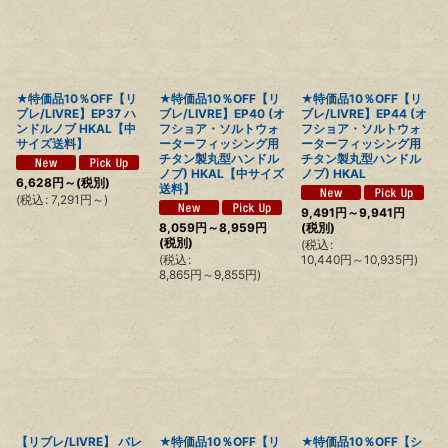
★特価品10％OFF【リ
★特価品10％OFF【リ
★特価品10％OFF【リ
ブレ/LIVRE】EP37 ハ
ブレ/LIVRE】EP40 (オ
ブレ/LIVRE】EP44 (オ
ンドルノブ HKAL【中
フショア・ソルトウォ
フショア・ソルトウォ
サイズ送料】
ーターフィッシング用
ーターフィッシング用
チタン製丸型ハンドル
チタン製丸型ハンドル
ノブ) HKAL【中サイズ
ノブ) HKAL
6,628
円
～
(税別)
送料】
(
税込
:
7,291
円
～
)
9,491
円
～9,941
円
8,059
円
～8,959
円
(税別)
(税別)
(
税込
:
(
税込
:
10,440
円
～10,935
円
)
8,865
円
～9,855
円
)
【リブレ/LIVRE】 バレ
★特価品10％OFF【リ
★特価品10％OFF【シ