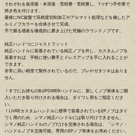
それぞれを仮溶接・本溶接・荒研磨・荒研磨し、1つずつ手作業で
焼き色を付けます。
最後にNC旋盤で高精度切削加工やアルマイト処理などを施したア
ルミノブカラーを合体させて完成。
手で握る感覚を徹底的に磨き上げた究極のラウンドノブです。
純正ハンドつにジャストフィット
純正ハンドルに装着されている純正ノブを外し、カスタムノブを
装着すれば、手軽に使い勝手とドレスアップを手に入れることが
できます。
非常に高い精度で製作されているので、ブレやガタツキはありま
せん。
！すでにお持ちのBJ/POWERハンドルに、新しくノブ単体をご購
入いただき取り付けされる場合は、ダイワＬ用をご指定くださ
い。
！LIVREカスタムハンドルに標準で装着されているEPノブはダイ
ワＬ用のため、シマノ純正ハンドルには取り付けできません。
シマノ純正ハンドルのノブだけを交換される場合は、「シマノ・
ハンドルノブＢ交換可能」専用のEPノブ単体をお求めください。