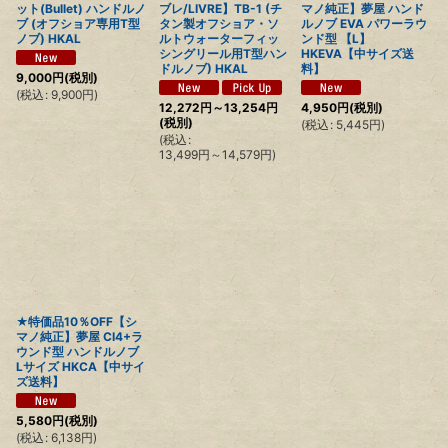
ット(Bullet) ハンドルノ
ブレ/LIVRE】TB-1 (チ
マノ純正】夢屋 ハンド
ブ (オフショア専用T型
タン製オフショア・ソ
ルノブ EVA パワーラウ
ノブ) HKAL
ルトウォーターフィッ
ンド型 【L】
シングリール用T型ハン
HKEVA【中サイズ送
ドルノブ) HKAL
料】
9,000
円
(税別)
(
税込
:
9,900
円
)
12,272
円
～13,254
円
4,950
円
(税別)
(税別)
(
税込
:
5,445
円
)
(
税込
:
13,499
円
～14,579
円
)
★特価品10％OFF【シ
マノ純正】夢屋 CI4+ラ
ウンド型 ハンドルノブ
Lサイズ HKCA【中サイ
ズ送料】
5,580
円
(税別)
(
税込
:
6,138
円
)