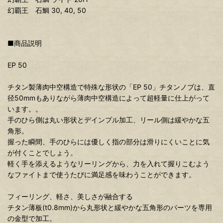
幻覇王 石鯛 30, 40, 50
■商品説明
EP 50
チタン製薄肉中空構造で特殊な形状の「EP 50」チタンノブは、直
径50mmもありながら薄肉中空構造によって超軽量に仕上がって
います。。
手のひら側は丸い形状とデインプル加工、リール側は緩やかな五
角形。
握った瞬間、手のひらには優しく指の部分は滑りにくいことに気
が付くことでしょう。
軽く手を添えるようなリーリングから、力を入れて握りこむよう
なファイトまで使うたびに満足感を味わうことができます。
フィーリング、軽さ、美しさが融合する
チタン薄板(t0.8mm)から丸形状と緩やかな五角形のパーツを専用
の金型で加工。