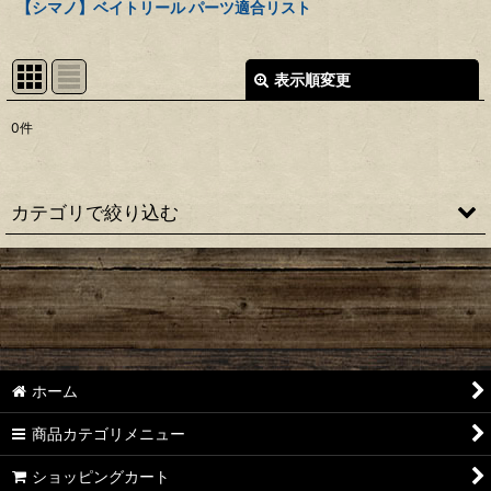
【シマノ】ベイトリール パーツ適合リスト
表示順変更
閉じる
0
件
表示数
:
並び順
:
カテゴリで絞り込む
絞り込む
【シマノ】22アルデバラン BFS［ALDEBARAN］純正パーツリ
スト
【シマノ】18アルデバラン MGL［ALDEBARAN］純正パーツ
リスト
ホーム
【シマノ】16アルデバラン BFS/BFS XG［ALDEBARAN］純正
パーツリスト
商品カテゴリメニュー
【シマノ】22メタニウム シャローエディション
ショッピングカート