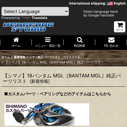
International shipping:
English
Select language here!
by Google translate
Powered by
Translate
カート
ホーム
メニュー・商品一覧
商品検索
問い合わせ
>
>
ホーム
新着情報
シマノ純正パーツリスト：ベイトリール
>
【シマノ】18バンタム MGL［BANTAM MGL］純正パーツリスト
【シマノ】18バンタム MGL［BANTAM MGL］純正パ
ーツリスト
[
新着情報
]
■カスタムパーツ・ベアリングなどのアイテムはこちらから