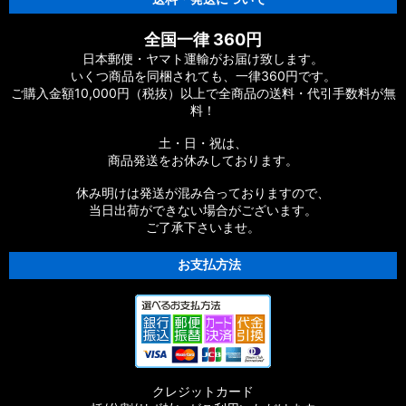
【シマノ】18アンタレス DC MD XG［ANTARES］純正パーツ
リスト
全国一律 360円
【シマノ】16アンタレス DC［ANTARES］純正パーツリスト
日本郵便・ヤマト運輸がお届け致します。
いくつ商品を同梱されても、一律360円です。
ご購入金額10,000円（税抜）以上で全商品の送料・代引手数料が無
【シマノ】12アンタレス［ANTARES］純正パーツリスト
料！
【シマノ】03-06アンタレス AR/DC/DC7［ANTARES］純正パ
土・日・祝は、
ーツリスト
商品発送をお休みしております。
【シマノ】21SLX BFS［SLX］純正パーツリスト
休み明けは発送が混み合っておりますので、
当日出荷ができない場合がございます。
ご了承下さいませ。
【シマノ】21-22カルカッタコンクエスト
100/200［CALCUTTA CONQUEST］純正パーツリスト
お支払方法
【シマノ】18バンタム MGL［BANTAM MGL］純正パーツリス
ト
【シマノ】21オシアジガー［OCEA JIGGER］純正パーツリス
ト
クレジットカード
【シマノ】20SLX DC［SLX］純正パーツリスト