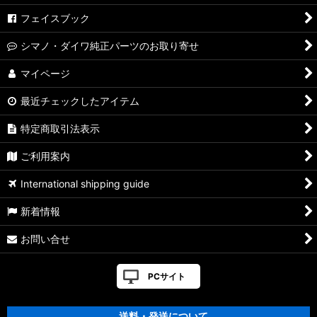
［Metanium］純正パーツリスト
フェイスブック
【シマノ】20メタニウム［Metanium］純正パーツリスト
シマノ・ダイワ純正パーツのお取り寄せ
【シマノ】16メタニウム MGL［Metanium］純正パーツリスト
マイページ
【シマノ】13メタニウム［Metanium］純正パーツリスト
最近チェックしたアイテム
【シマノ】15メタニウム DC［Metanium］純正パーツリスト
特定商取引法表示
【シマノ】07-08メタニウム Mｇ/MgDC［Metanium］純正パ
ご利用案内
ーツリスト
International shipping guide
【シマノ】21アンタレス DC［ANTARES］純正パーツリスト
新着情報
【シマノ】22バンタム［BANTAM MGL］純正パーツリスト
お問い合せ
【シマノ】05メタニウム XT［Metanium］純正パーツリスト
PCサイト
【シマノ】19アンタレス［ANTARES］純正パーツリスト
送料・発送について