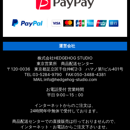
【シマノ】21スコーピオン MD［Scorpion］純正パーツリスト
【シマノ】21スコーピオン DC［Scorpion］純正パーツリスト
【シマノ】19スコーピオン MGL［Scorpion］純正パーツリス
ト
運営会社
【シマノ】17スコーピオン DC［Scorpion］純正パーツリスト
株式会社HEDGEHOG STUDIO
【シマノ】17スコーピオン BFS/BFS XG［Scorpion］純正パー
東京営業所 商品配送センター
ツリスト
〒120-0036 東京都足立区千住仲町2-3 ハマノ第1ビル401号
TEL:03-5284-9790 FAX:050-3488-4381
【シマノ】14スコーピオン［Scorpion］純正パーツリスト
MAIL:info@hedgehog-studio.com
お電話受付 営業時間
【シマノ】16スコーピオン 70［Scorpion］純正パーツリスト
平日 9:00～15：00
【シマノ】11スコーピオン DC［Scorpion］純正パーツリスト
インターネットからのご注文は、
24時間年中無休で受付しております。
【シマノ】10スコーピオン XT 1000［Scorpion］純正パーツ
リスト
商品配送センターでの直接販売は行っておりませんので、
インターネット・お電話からご注文下さいませ。