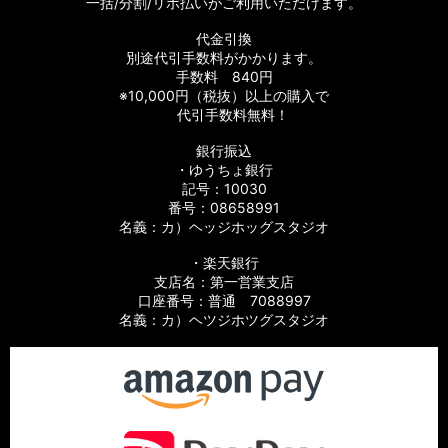
一括/分割/リボ払いがご利用いただけます。
【シマノ】19SLX MGL［SLX］純正パーツリスト
代金引換
別途代引手数料がかかります。
【シマノ】19-20オシアコンクエスト リミテッド［OCEA
手数料 840円
CONQUEST］純正パーツリスト
※10,000円（税抜）以上の購入で
代引手数料無料！
【シマノ】20エクスセンス DC SS［EXSENCE］純正パーツリ
銀行振込
スト
・ゆうちょ銀行
記号：10030
【シマノ】21グラップラー［GRAPPLER］純正パーツリスト
番号：08658991
名義：カ）ヘッジホッグスタジオ
【シマノ】15アルデバラン BFS XG LIMITED［ALDEBARAN］
純正パーツリスト
・楽天銀行
支店名：第一営業支店
【シマノ】15アルデバラン［ALDEBARAN］純正パーツリスト
口座番号：普通 7088997
名義：カ）ヘツジホツグスタジオ
【シマノ】12アルデバラン BFS XG［ALDEBARAN］純正パー
ツリスト
【シマノ】09アルデバラン Mg/Mg7［ALDEBARAN］純正パ
ーツリスト