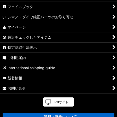
［Metanium］純正パーツリスト
フェイスブック
【シマノ】20メタニウム［Metanium］純正パーツリスト
シマノ・ダイワ純正パーツのお取り寄せ
【シマノ】16メタニウム MGL［Metanium］純正パーツリスト
マイページ
【シマノ】13メタニウム［Metanium］純正パーツリスト
最近チェックしたアイテム
【シマノ】15メタニウム DC［Metanium］純正パーツリスト
特定商取引法表示
【シマノ】07-08メタニウム Mｇ/MgDC［Metanium］純正パ
ご利用案内
ーツリスト
International shipping guide
【シマノ】21アンタレス DC［ANTARES］純正パーツリスト
新着情報
【シマノ】22バンタム［BANTAM MGL］純正パーツリスト
お問い合せ
【シマノ】05メタニウム XT［Metanium］純正パーツリスト
PCサイト
【シマノ】19アンタレス［ANTARES］純正パーツリスト
送料・発送について