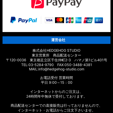
【シマノ】21スコーピオン MD［Scorpion］純正パーツリスト
【シマノ】21スコーピオン DC［Scorpion］純正パーツリスト
【シマノ】19スコーピオン MGL［Scorpion］純正パーツリス
ト
運営会社
【シマノ】17スコーピオン DC［Scorpion］純正パーツリスト
株式会社HEDGEHOG STUDIO
【シマノ】17スコーピオン BFS/BFS XG［Scorpion］純正パー
東京営業所 商品配送センター
ツリスト
〒120-0036 東京都足立区千住仲町2-3 ハマノ第1ビル401号
TEL:03-5284-9790 FAX:050-3488-4381
【シマノ】14スコーピオン［Scorpion］純正パーツリスト
MAIL:info@hedgehog-studio.com
お電話受付 営業時間
【シマノ】16スコーピオン 70［Scorpion］純正パーツリスト
平日 9:00～15：00
【シマノ】11スコーピオン DC［Scorpion］純正パーツリスト
インターネットからのご注文は、
24時間年中無休で受付しております。
【シマノ】10スコーピオン XT 1000［Scorpion］純正パーツ
リスト
商品配送センターでの直接販売は行っておりませんので、
インターネット・お電話からご注文下さいませ。