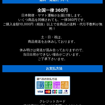
【シマノ】18アンタレス DC MD XG［ANTARES］純正パーツ
リスト
全国一律 360円
【シマノ】16アンタレス DC［ANTARES］純正パーツリスト
日本郵便・ヤマト運輸がお届け致します。
いくつ商品を同梱されても、一律360円です。
ご購入金額10,000円（税抜）以上で全商品の送料・代引手数料が無
【シマノ】12アンタレス［ANTARES］純正パーツリスト
料！
【シマノ】03-06アンタレス AR/DC/DC7［ANTARES］純正パ
土・日・祝は、
ーツリスト
商品発送をお休みしております。
【シマノ】21SLX BFS［SLX］純正パーツリスト
休み明けは発送が混み合っておりますので、
当日出荷ができない場合がございます。
ご了承下さいませ。
【シマノ】21-22カルカッタコンクエスト
100/200［CALCUTTA CONQUEST］純正パーツリスト
お支払方法
【シマノ】18バンタム MGL［BANTAM MGL］純正パーツリス
ト
【シマノ】21オシアジガー［OCEA JIGGER］純正パーツリス
ト
クレジットカード
【シマノ】20SLX DC［SLX］純正パーツリスト