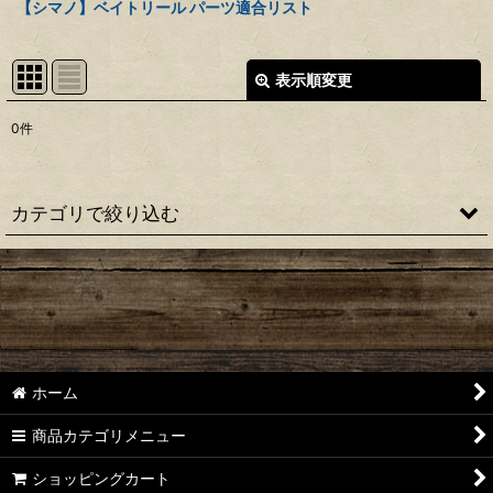
【シマノ】ベイトリール パーツ適合リスト
表示順変更
閉じる
0
件
表示数
:
並び順
:
カテゴリで絞り込む
絞り込む
【シマノ】22アルデバラン BFS［ALDEBARAN］純正パーツリ
スト
【シマノ】18アルデバラン MGL［ALDEBARAN］純正パーツ
リスト
ホーム
【シマノ】16アルデバラン BFS/BFS XG［ALDEBARAN］純正
パーツリスト
商品カテゴリメニュー
【シマノ】22メタニウム シャローエディション
ショッピングカート