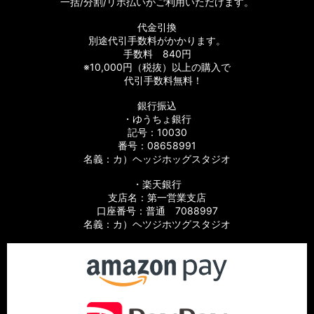
一括/分割/リボ払いがご利用いただけます。
【シマノ】19SLX MGL［SLX］純正パーツリスト
代金引換
別途代引手数料がかかります。
【シマノ】19-20オシアコンクエスト リミテッド［OCEA
手数料 840円
CONQUEST］純正パーツリスト
※10,000円（税抜）以上の購入で
代引手数料無料！
【シマノ】20エクスセンス DC SS［EXSENCE］純正パーツリ
銀行振込
スト
・ゆうちょ銀行
記号：10030
【シマノ】21グラップラー［GRAPPLER］純正パーツリスト
番号：08658991
名義：カ）ヘッジホッグスタジオ
【シマノ】15アルデバラン BFS XG LIMITED［ALDEBARAN］
純正パーツリスト
・楽天銀行
支店名：第一営業支店
【シマノ】15アルデバラン［ALDEBARAN］純正パーツリスト
口座番号：普通 7088997
名義：カ）ヘツジホツグスタジオ
【シマノ】12アルデバラン BFS XG［ALDEBARAN］純正パー
ツリスト
【シマノ】09アルデバラン Mg/Mg7［ALDEBARAN］純正パ
ーツリスト