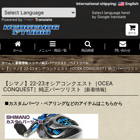
International shipping:
English
Select language here!
by Google translate
Powered by
Translate
カート
ホーム
メニュー・商品一覧
商品検索
問い合わせ
>
>
ホーム
新着情報
シマノ純正パーツリスト：ベイトリール
>
【シマノ】22-23オシアコンクエスト［OCEA CONQUEST］純正パーツリスト
【シマノ】22-23オシアコンクエスト［OCEA
CONQUEST］純正パーツリスト
[
新着情報
]
■カスタムパーツ・ベアリングなどのアイテムはこちらから