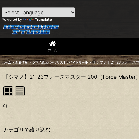
Powered by
Translate
ホーム
>
>
>
【シマノ】21-23フォースマス
ホーム
新着情報
シマノ純正パーツリスト：ベイトリール
【シマノ】21-23フォースマスター 200［Force Mast
0
件
表示数
:
並び順
:
カテゴリで絞り込む