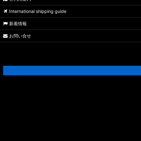
【シマノ】22バンタム［BANTAM MGL］純正パーツリスト
International shipping guide
【シマノ】05メタニウム XT［Metanium］純正パーツリスト
新着情報
【シマノ】19アンタレス［ANTARES］純正パーツリスト
お問い合せ
【シマノ】18アンタレス DC MD XG［ANTARES］純正パーツリス
【シマノ】16アンタレス DC［ANTARES］純正パーツリスト
【シマノ】12アンタレス［ANTARES］純正パーツリスト
【シマノ】03-06アンタレス AR/DC/DC7［ANTARES］純正パー
【シマノ】21SLX BFS［SLX］純正パーツリスト
【シマノ】21-22カルカッタコンクエスト 100/200［CALCUTTA 
【シマノ】18バンタム MGL［BANTAM MGL］純正パーツリスト
【シマノ】21オシアジガー［OCEA JIGGER］純正パーツリスト