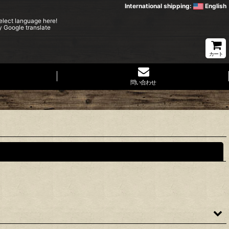
International shipping:
English
elect language here!
y Google translate
カート
問い合わせ
閉じる