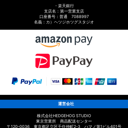
・楽天銀行
支店名：第一営業支店
口座番号：普通 7088997
名義：カ）ヘツジホツグスタジオ
スト
運営会社
ト
株式会社HEDGEHOG STUDIO
東京営業所 商品配送センター
〒120-0036 東京都足立区千住仲町2-3 ハマノ第1ビル401号