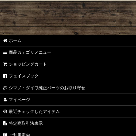
【シマノ】22アルデバラン BFS［ALDEBARAN］純正パーツリスト
【シマノ】18アルデバラン MGL［ALDEBARAN］純正パーツリスト
【シマノ】16アルデバラン BFS/BFS XG［ALDEBARAN］純正パ
ホーム
【シマノ】22メタニウム シャローエディション［Metanium］純
商品カテゴリメニュー
【シマノ】20メタニウム［Metanium］純正パーツリスト
ショッピングカート
【シマノ】16メタニウム MGL［Metanium］純正パーツリスト
フェイスブック
【シマノ】13メタニウム［Metanium］純正パーツリスト
シマノ・ダイワ純正パーツのお取り寄せ
【シマノ】15メタニウム DC［Metanium］純正パーツリスト
マイページ
最近チェックしたアイテム
【シマノ】07-08メタニウム Mｇ/MgDC［Metanium］純正パーツ
特定商取引法表示
【シマノ】21アンタレス DC［ANTARES］純正パーツリスト
ご利用案内