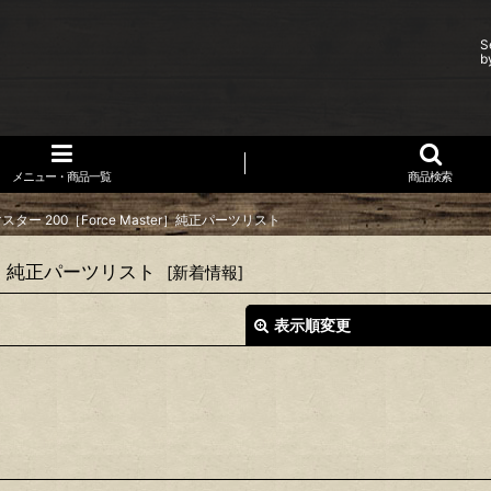
S
b
メニュー・商品一覧
商品検索
ター 200［Force Master］純正パーツリスト
er］純正パーツリスト
[
新着情報
]
表示順変更