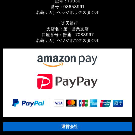
記号：10030
【シマノ】21グラップラー［GRAPPLER］純正パーツリスト
番号：08658991
名義：カ）ヘッジホッグスタジオ
【シマノ】15アルデバラン BFS XG LIMITED［ALDEBARAN］
純正パーツリスト
・楽天銀行
支店名：第一営業支店
【シマノ】15アルデバラン［ALDEBARAN］純正パーツリスト
口座番号：普通 7088997
名義：カ）ヘツジホツグスタジオ
【シマノ】12アルデバラン BFS XG［ALDEBARAN］純正パー
ツリスト
【シマノ】09アルデバラン Mg/Mg7［ALDEBARAN］純正パ
ーツリスト
【シマノ】21スコーピオン MD［Scorpion］純正パーツリスト
【シマノ】21スコーピオン DC［Scorpion］純正パーツリスト
【シマノ】19スコーピオン MGL［Scorpion］純正パーツリス
ト
運営会社
【シマノ】17スコーピオン DC［Scorpion］純正パーツリスト