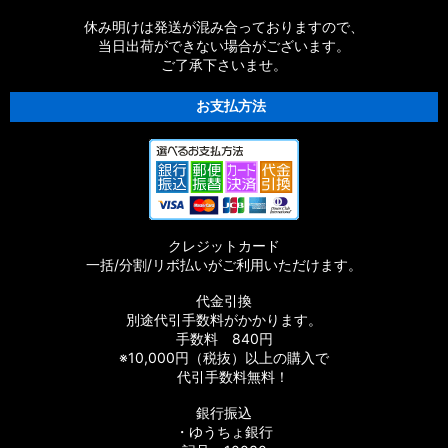
【シマノ】21SLX BFS［SLX］純正パーツリスト
休み明けは発送が混み合っておりますので、
当日出荷ができない場合がございます。
ご了承下さいませ。
【シマノ】21-22カルカッタコンクエスト
100/200［CALCUTTA CONQUEST］純正パーツリスト
お支払方法
【シマノ】18バンタム MGL［BANTAM MGL］純正パーツリス
ト
【シマノ】21オシアジガー［OCEA JIGGER］純正パーツリス
ト
クレジットカード
【シマノ】20SLX DC［SLX］純正パーツリスト
一括/分割/リボ払いがご利用いただけます。
【シマノ】19SLX MGL［SLX］純正パーツリスト
代金引換
別途代引手数料がかかります。
【シマノ】19-20オシアコンクエスト リミテッド［OCEA
手数料 840円
CONQUEST］純正パーツリスト
※10,000円（税抜）以上の購入で
代引手数料無料！
【シマノ】20エクスセンス DC SS［EXSENCE］純正パーツリ
銀行振込
スト
・ゆうちょ銀行