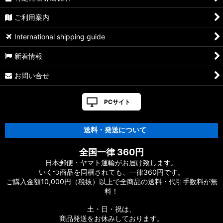
【シマノ】07-08メタニウム Mｇ/MgDC［Metanium］純正パ
ご利用案内
ーツリスト
International shipping guide
【シマノ】21アンタレス DC［ANTARES］純正パーツリスト
新着情報
【シマノ】22バンタム［BANTAM MGL］純正パーツリスト
お問い合せ
【シマノ】05メタニウム XT［Metanium］純正パーツリスト
PCサイト
【シマノ】19アンタレス［ANTARES］純正パーツリスト
送料・発送について
【シマノ】18アンタレス DC MD XG［ANTARES］純正パーツ
リスト
全国一律 360円
【シマノ】16アンタレス DC［ANTARES］純正パーツリスト
日本郵便・ヤマト運輸がお届け致します。
いくつ商品を同梱されても、一律360円です。
ご購入金額10,000円（税抜）以上で全商品の送料・代引手数料が無
【シマノ】12アンタレス［ANTARES］純正パーツリスト
料！
【シマノ】03-06アンタレス AR/DC/DC7［ANTARES］純正パ
土・日・祝は、
ーツリスト
商品発送をお休みしております。