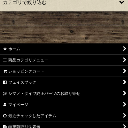
カテゴリで絞り込む
絞り込む
【シマノ】22アルデバラン BFS［ALDEBARAN］純正パーツリ
スト
【シマノ】18アルデバラン MGL［ALDEBARAN］純正パーツ
リスト
ホーム
【シマノ】16アルデバラン BFS/BFS XG［ALDEBARAN］純正
パーツリスト
商品カテゴリメニュー
【シマノ】22メタニウム シャローエディション
ショッピングカート
［Metanium］純正パーツリスト
フェイスブック
【シマノ】20メタニウム［Metanium］純正パーツリスト
シマノ・ダイワ純正パーツのお取り寄せ
【シマノ】16メタニウム MGL［Metanium］純正パーツリスト
マイページ
【シマノ】13メタニウム［Metanium］純正パーツリスト
最近チェックしたアイテム
【シマノ】15メタニウム DC［Metanium］純正パーツリスト
特定商取引法表示