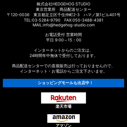
株式会社HEDGEHOG STUDIO
【シマノ】17スコーピオン BFS/BFS XG［Scorpion］純正パー
東京営業所 商品配送センター
ツリスト
〒120-0036 東京都足立区千住仲町2-3 ハマノ第1ビル401号
TEL:03-5284-9790 FAX:050-3488-4381
【シマノ】14スコーピオン［Scorpion］純正パーツリスト
MAIL:info@hedgehog-studio.com
お電話受付 営業時間
【シマノ】16スコーピオン 70［Scorpion］純正パーツリスト
平日 9:00～15：00
【シマノ】11スコーピオン DC［Scorpion］純正パーツリスト
インターネットからのご注文は、
24時間年中無休で受付しております。
【シマノ】10スコーピオン XT 1000［Scorpion］純正パーツ
リスト
商品配送センターでの直接販売は行っておりませんので、
インターネット・お電話からご注文下さいませ。
【シマノ】09スコーピオン XT［Scorpion］純正パーツリスト
ショッピングモールも出店中！
【シマノ】04スコーピオン Mg 1000［Scorpion］純正パーツ
リスト
【シマノ】00スコーピオン 1000［Scorpion］純正パーツリス
楽天市場
ト
【シマノ】11-13オシアカルカッタ［OCEA CALCUTTA］純正
アマゾン