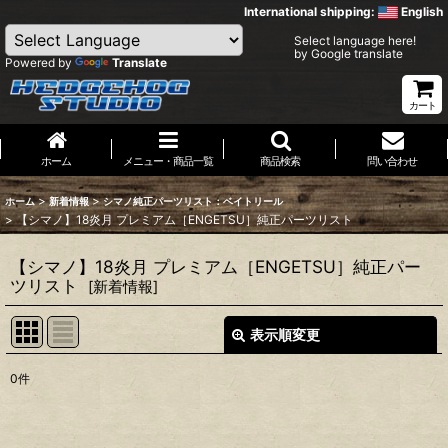
International shipping:
English
Select language here!
by Google translate
Powered by
Translate
カート
ホーム
メニュー・商品一覧
商品検索
問い合わせ
>
>
ホーム
新着情報
シマノ純正パーツリスト：ベイトリール
>
【シマノ】18炎月 プレミアム［ENGETSU］純正パーツリスト
【シマノ】18炎月 プレミアム［ENGETSU］純正パー
ツリスト
[
新着情報
]
表示順変更
閉じる
0
件
表示数
:
並び順
: