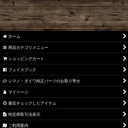
【シマノ】22アルデバラン BFS［ALDEBARAN］純正パーツリ
スト
【シマノ】18アルデバラン MGL［ALDEBARAN］純正パーツ
リスト
ホーム
【シマノ】16アルデバラン BFS/BFS XG［ALDEBARAN］純正
パーツリスト
商品カテゴリメニュー
【シマノ】22メタニウム シャローエディション
ショッピングカート
［Metanium］純正パーツリスト
フェイスブック
【シマノ】20メタニウム［Metanium］純正パーツリスト
シマノ・ダイワ純正パーツのお取り寄せ
【シマノ】16メタニウム MGL［Metanium］純正パーツリスト
マイページ
【シマノ】13メタニウム［Metanium］純正パーツリスト
最近チェックしたアイテム
【シマノ】15メタニウム DC［Metanium］純正パーツリスト
特定商取引法表示
【シマノ】07-08メタニウム Mｇ/MgDC［Metanium］純正パ
ご利用案内