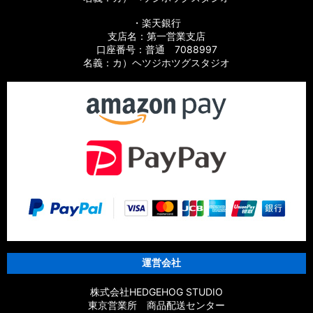
【シマノ】15アルデバラン BFS XG LIMITED［ALDEBARAN］
純正パーツリスト
・楽天銀行
支店名：第一営業支店
【シマノ】15アルデバラン［ALDEBARAN］純正パーツリスト
口座番号：普通 7088997
名義：カ）ヘツジホツグスタジオ
【シマノ】12アルデバラン BFS XG［ALDEBARAN］純正パー
ツリスト
【シマノ】09アルデバラン Mg/Mg7［ALDEBARAN］純正パ
ーツリスト
【シマノ】21スコーピオン MD［Scorpion］純正パーツリスト
【シマノ】21スコーピオン DC［Scorpion］純正パーツリスト
【シマノ】19スコーピオン MGL［Scorpion］純正パーツリス
ト
運営会社
【シマノ】17スコーピオン DC［Scorpion］純正パーツリスト
株式会社HEDGEHOG STUDIO
【シマノ】17スコーピオン BFS/BFS XG［Scorpion］純正パー
東京営業所 商品配送センター
ツリスト