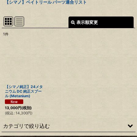
【シマノ】ベイトリール パーツ適合リスト
表示順変更
閉じる
1
件
表示数
:
並び順
:
絞り込む
【シマノ純正】24メタ
ニウム DC 純正スプー
ル (Metanium)
13,000
円
(税別)
(
税込
:
14,300
円
)
カテゴリで絞り込む