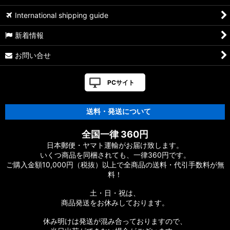
ーツリスト
International shipping guide
【シマノ】21アンタレス DC［ANTARES］純正パーツリスト
新着情報
【シマノ】22バンタム［BANTAM MGL］純正パーツリスト
お問い合せ
【シマノ】05メタニウム XT［Metanium］純正パーツリスト
PCサイト
【シマノ】19アンタレス［ANTARES］純正パーツリスト
送料・発送について
【シマノ】18アンタレス DC MD XG［ANTARES］純正パーツ
リスト
全国一律 360円
【シマノ】16アンタレス DC［ANTARES］純正パーツリスト
日本郵便・ヤマト運輸がお届け致します。
いくつ商品を同梱されても、一律360円です。
ご購入金額10,000円（税抜）以上で全商品の送料・代引手数料が無
【シマノ】12アンタレス［ANTARES］純正パーツリスト
料！
【シマノ】03-06アンタレス AR/DC/DC7［ANTARES］純正パ
土・日・祝は、
ーツリスト
商品発送をお休みしております。
【シマノ】21SLX BFS［SLX］純正パーツリスト
休み明けは発送が混み合っておりますので、