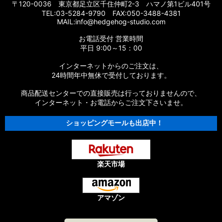
〒120-0036 東京都足立区千住仲町2-3 ハマノ第1ビル401号
TEL:03-5284-9790 FAX:050-3488-4381
【シマノ】14スコーピオン［Scorpion］純正パーツリスト
MAIL:info@hedgehog-studio.com
お電話受付 営業時間
【シマノ】16スコーピオン 70［Scorpion］純正パーツリスト
平日 9:00～15：00
【シマノ】11スコーピオン DC［Scorpion］純正パーツリスト
インターネットからのご注文は、
24時間年中無休で受付しております。
【シマノ】10スコーピオン XT 1000［Scorpion］純正パーツ
リスト
商品配送センターでの直接販売は行っておりませんので、
インターネット・お電話からご注文下さいませ。
【シマノ】09スコーピオン XT［Scorpion］純正パーツリスト
ショッピングモールも出店中！
【シマノ】04スコーピオン Mg 1000［Scorpion］純正パーツ
リスト
楽天市場
【シマノ】00スコーピオン 1000［Scorpion］純正パーツリス
ト
【シマノ】11-13オシアカルカッタ［OCEA CALCUTTA］純正
アマゾン
パーツリスト