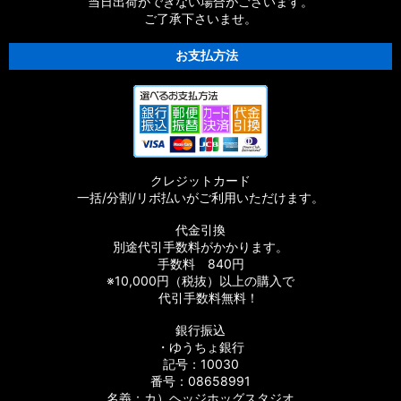
当日出荷ができない場合がございます。
ご了承下さいませ。
【シマノ】21-22カルカッタコンクエスト
100/200［CALCUTTA CONQUEST］純正パーツリスト
お支払方法
【シマノ】18バンタム MGL［BANTAM MGL］純正パーツリス
ト
【シマノ】21オシアジガー［OCEA JIGGER］純正パーツリス
ト
クレジットカード
【シマノ】20SLX DC［SLX］純正パーツリスト
一括/分割/リボ払いがご利用いただけます。
【シマノ】19SLX MGL［SLX］純正パーツリスト
代金引換
別途代引手数料がかかります。
【シマノ】19-20オシアコンクエスト リミテッド［OCEA
手数料 840円
CONQUEST］純正パーツリスト
※10,000円（税抜）以上の購入で
代引手数料無料！
【シマノ】20エクスセンス DC SS［EXSENCE］純正パーツリ
銀行振込
スト
・ゆうちょ銀行
記号：10030
【シマノ】21グラップラー［GRAPPLER］純正パーツリスト
番号：08658991
名義：カ）ヘッジホッグスタジオ