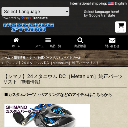
International shipping:
English
Select language here!
by Google translate
Powered by
Translate
カート
ホーム
メニュー・商品一覧
商品検索
問い合わせ
>
>
ホーム
新着情報
シマノ純正パーツリスト：ベイトリール
>
【シマノ】24メタニウム DC［Metanium］純正パーツリスト
【シマノ】24メタニウム DC［Metanium］純正パーツ
リスト
[
新着情報
]
■カスタムパーツ・ベアリングなどのアイテムはこちらから