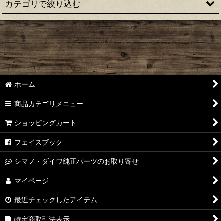
カテゴリで絞り込む
絞り込む
【シマノ】22アルデバラン BFS［ALDEBARAN］純正パーツリ
スト
【シマノ】18アルデバラン MGL［ALDEBARAN］純正パーツ
リスト
ホーム
【シマノ】16アルデバラン BFS/BFS XG［ALDEBARAN］純正
パーツリスト
商品カテゴリメニュー
【シマノ】22メタニウム シャローエディション
ショッピングカート
［Metanium］純正パーツリスト
フェイスブック
【シマノ】20メタニウム［Metanium］純正パーツリスト
シマノ・ダイワ純正パーツのお取り寄せ
【シマノ】16メタニウム MGL［Metanium］純正パーツリスト
マイページ
【シマノ】13メタニウム［Metanium］純正パーツリスト
最近チェックしたアイテム
【シマノ】15メタニウム DC［Metanium］純正パーツリスト
特定商取引法表示