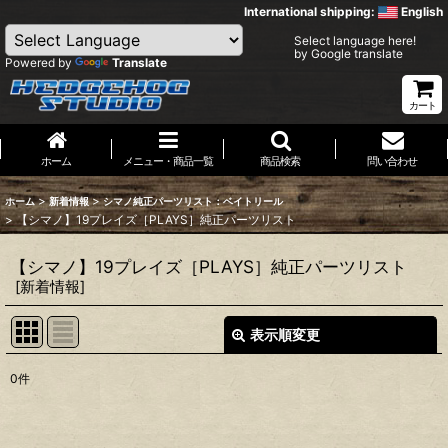
International shipping:
English
Select language here!
by Google translate
Powered by
Translate
カート
ホーム
メニュー・商品一覧
商品検索
問い合わせ
>
>
ホーム
新着情報
シマノ純正パーツリスト：ベイトリール
>
【シマノ】19プレイズ［PLAYS］純正パーツリスト
【シマノ】19プレイズ［PLAYS］純正パーツリスト
[
新着情報
]
表示順変更
閉じる
0
件
表示数
:
並び順
: