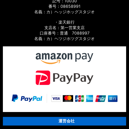
記号：10030
【シマノ】21グラップラー［GRAPPLER］純正パーツリスト
番号：08658991
名義：カ）ヘッジホッグスタジオ
【シマノ】15アルデバラン BFS XG LIMITED［ALDEBARAN］
純正パーツリスト
・楽天銀行
支店名：第一営業支店
【シマノ】15アルデバラン［ALDEBARAN］純正パーツリスト
口座番号：普通 7088997
名義：カ）ヘツジホツグスタジオ
【シマノ】12アルデバラン BFS XG［ALDEBARAN］純正パー
ツリスト
【シマノ】09アルデバラン Mg/Mg7［ALDEBARAN］純正パ
ーツリスト
【シマノ】21スコーピオン MD［Scorpion］純正パーツリスト
【シマノ】21スコーピオン DC［Scorpion］純正パーツリスト
【シマノ】19スコーピオン MGL［Scorpion］純正パーツリス
ト
運営会社
【シマノ】17スコーピオン DC［Scorpion］純正パーツリスト