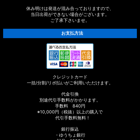
【シマノ】21SLX BFS［SLX］純正パーツリスト
休み明けは発送が混み合っておりますので、
当日出荷ができない場合がございます。
ご了承下さいませ。
【シマノ】21-22カルカッタコンクエスト
100/200［CALCUTTA CONQUEST］純正パーツリスト
お支払方法
【シマノ】18バンタム MGL［BANTAM MGL］純正パーツリス
ト
【シマノ】21オシアジガー［OCEA JIGGER］純正パーツリス
ト
クレジットカード
【シマノ】20SLX DC［SLX］純正パーツリスト
一括/分割/リボ払いがご利用いただけます。
【シマノ】19SLX MGL［SLX］純正パーツリスト
代金引換
別途代引手数料がかかります。
【シマノ】19-20オシアコンクエスト リミテッド［OCEA
手数料 840円
CONQUEST］純正パーツリスト
※10,000円（税抜）以上の購入で
代引手数料無料！
【シマノ】20エクスセンス DC SS［EXSENCE］純正パーツリ
銀行振込
スト
・ゆうちょ銀行