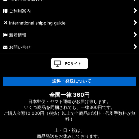
【シマノ】07-08メタニウム Mｇ/MgDC［Metanium］純正パ
ご利用案内
ーツリスト
International shipping guide
【シマノ】21アンタレス DC［ANTARES］純正パーツリスト
新着情報
【シマノ】22バンタム［BANTAM MGL］純正パーツリスト
お問い合せ
【シマノ】05メタニウム XT［Metanium］純正パーツリスト
PCサイト
【シマノ】19アンタレス［ANTARES］純正パーツリスト
送料・発送について
【シマノ】18アンタレス DC MD XG［ANTARES］純正パーツ
リスト
全国一律 360円
【シマノ】16アンタレス DC［ANTARES］純正パーツリスト
日本郵便・ヤマト運輸がお届け致します。
いくつ商品を同梱されても、一律360円です。
ご購入金額10,000円（税抜）以上で全商品の送料・代引手数料が無
【シマノ】12アンタレス［ANTARES］純正パーツリスト
料！
【シマノ】03-06アンタレス AR/DC/DC7［ANTARES］純正パ
土・日・祝は、
ーツリスト
商品発送をお休みしております。