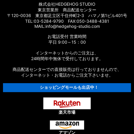
株式会社HEDGEHOG STUDIO
【シマノ】17スコーピオン BFS/BFS XG［Scorpion］純正パー
東京営業所 商品配送センター
ツリスト
〒120-0036 東京都足立区千住仲町2-3 ハマノ第1ビル401号
TEL:03-5284-9790 FAX:050-3488-4381
【シマノ】14スコーピオン［Scorpion］純正パーツリスト
MAIL:info@hedgehog-studio.com
お電話受付 営業時間
【シマノ】16スコーピオン 70［Scorpion］純正パーツリスト
平日 9:00～15：00
【シマノ】11スコーピオン DC［Scorpion］純正パーツリスト
インターネットからのご注文は、
24時間年中無休で受付しております。
【シマノ】10スコーピオン XT 1000［Scorpion］純正パーツ
リスト
商品配送センターでの直接販売は行っておりませんので、
インターネット・お電話からご注文下さいませ。
【シマノ】09スコーピオン XT［Scorpion］純正パーツリスト
ショッピングモールも出店中！
【シマノ】04スコーピオン Mg 1000［Scorpion］純正パーツ
リスト
【シマノ】00スコーピオン 1000［Scorpion］純正パーツリス
楽天市場
ト
【シマノ】11-13オシアカルカッタ［OCEA CALCUTTA］純正
アマゾン