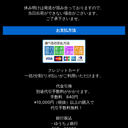
【シマノ】21SLX BFS［SLX］純正パーツリスト
休み明けは発送が混み合っておりますので、
当日出荷ができない場合がございます。
ご了承下さいませ。
【シマノ】21-22カルカッタコンクエスト
100/200［CALCUTTA CONQUEST］純正パーツリスト
お支払方法
【シマノ】18バンタム MGL［BANTAM MGL］純正パーツリス
ト
【シマノ】21オシアジガー［OCEA JIGGER］純正パーツリス
ト
クレジットカード
【シマノ】20SLX DC［SLX］純正パーツリスト
一括/分割/リボ払いがご利用いただけます。
【シマノ】19SLX MGL［SLX］純正パーツリスト
代金引換
別途代引手数料がかかります。
【シマノ】19-20オシアコンクエスト リミテッド［OCEA
手数料 840円
CONQUEST］純正パーツリスト
※10,000円（税抜）以上の購入で
代引手数料無料！
【シマノ】20エクスセンス DC SS［EXSENCE］純正パーツリ
銀行振込
スト
・ゆうちょ銀行