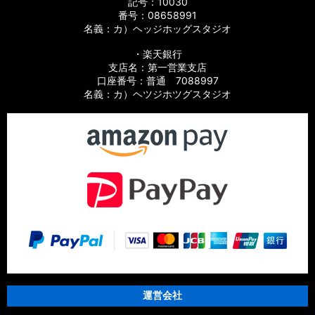
記号：10030
【シマノ】21グラップラー［GRAPPLER］純正パーツリスト
番号：08658991
名義：カ）ヘッジホッグスタジオ
【シマノ】15アルデバラン BFS XG LIMITED［ALDEBARAN］
純正パーツリスト
・楽天銀行
支店名：第一営業支店
【シマノ】15アルデバラン［ALDEBARAN］純正パーツリスト
口座番号：普通 7088997
名義：カ）ヘツジホツグスタジオ
【シマノ】12アルデバラン BFS XG［ALDEBARAN］純正パー
ツリスト
【シマノ】09アルデバラン Mg/Mg7［ALDEBARAN］純正パ
ーツリスト
【シマノ】21スコーピオン MD［Scorpion］純正パーツリスト
【シマノ】21スコーピオン DC［Scorpion］純正パーツリスト
【シマノ】19スコーピオン MGL［Scorpion］純正パーツリス
ト
運営会社
【シマノ】17スコーピオン DC［Scorpion］純正パーツリスト