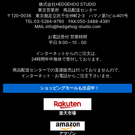
株式会社HEDGEHOG STUDIO
【シマノ】17スコーピオン BFS/BFS XG［Scorpion］純正パー
東京営業所 商品配送センター
ツリスト
〒120-0036 東京都足立区千住仲町2-3 ハマノ第1ビル401号
TEL:03-5284-9790 FAX:050-3488-4381
【シマノ】14スコーピオン［Scorpion］純正パーツリスト
MAIL:info@hedgehog-studio.com
お電話受付 営業時間
【シマノ】16スコーピオン 70［Scorpion］純正パーツリスト
平日 9:00～15：00
【シマノ】11スコーピオン DC［Scorpion］純正パーツリスト
インターネットからのご注文は、
24時間年中無休で受付しております。
【シマノ】10スコーピオン XT 1000［Scorpion］純正パーツ
リスト
商品配送センターでの直接販売は行っておりませんので、
インターネット・お電話からご注文下さいませ。
【シマノ】09スコーピオン XT［Scorpion］純正パーツリスト
ショッピングモールも出店中！
【シマノ】04スコーピオン Mg 1000［Scorpion］純正パーツ
リスト
【シマノ】00スコーピオン 1000［Scorpion］純正パーツリス
楽天市場
ト
【シマノ】11-13オシアカルカッタ［OCEA CALCUTTA］純正
アマゾン