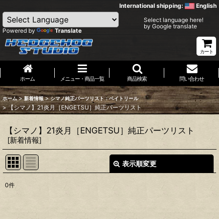
International shipping:
English
Select language here!
by Google translate
Powered by
Translate
カート
ホーム
メニュー・商品一覧
商品検索
問い合わせ
>
>
ホーム
新着情報
シマノ純正パーツリスト：ベイトリール
>
【シマノ】21炎月［ENGETSU］純正パーツリスト
【シマノ】21炎月［ENGETSU］純正パーツリスト
[
新着情報
]
表示順変更
閉じる
0
件
表示数
:
並び順
: