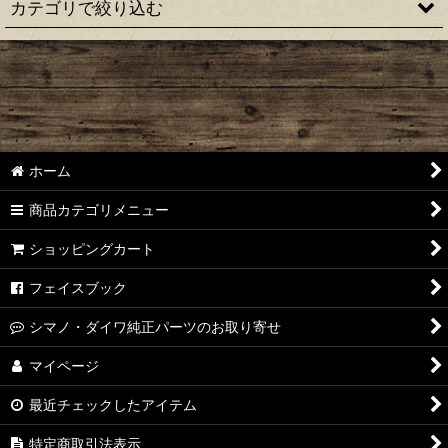
カテゴリで絞り込む
絞り込む
【シマノ】22アルデバラン BFS［ALDEBARAN］純正パーツリ
スト
【シマノ】18アルデバラン MGL［ALDEBARAN］純正パーツ
リスト
ホーム
【シマノ】16アルデバラン BFS/BFS XG［ALDEBARAN］純正
パーツリスト
商品カテゴリメニュー
【シマノ】22メタニウム シャローエディション
ショッピングカート
［Metanium］純正パーツリスト
フェイスブック
【シマノ】20メタニウム［Metanium］純正パーツリスト
シマノ・ダイワ純正パーツのお取り寄せ
【シマノ】16メタニウム MGL［Metanium］純正パーツリスト
マイページ
【シマノ】13メタニウム［Metanium］純正パーツリスト
最近チェックしたアイテム
【シマノ】15メタニウム DC［Metanium］純正パーツリスト
特定商取引法表示