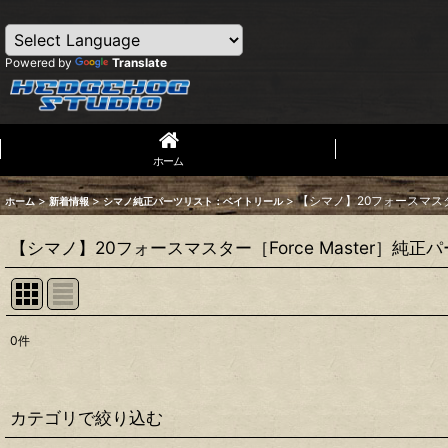
Powered by
Translate
ホーム
>
>
>
【シマノ】20フォースマスター
ホーム
新着情報
シマノ純正パーツリスト：ベイトリール
【シマノ】20フォースマスター［Force Master］純正
0
件
表示数
:
並び順
:
カテゴリで絞り込む