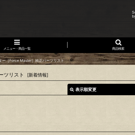
S
b
メニュー・商品一覧
商品検索
［Force Master］純正パーツリスト
パーツリスト
[
新着情報
]
表示順変更