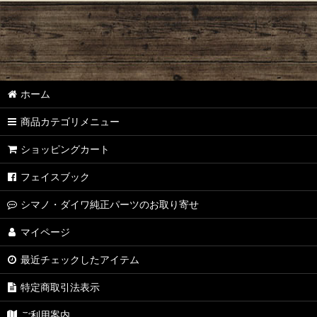
【シマノ】22アルデバラン BFS［ALDEBARAN］純正パーツリスト
【シマノ】18アルデバラン MGL［ALDEBARAN］純正パーツリスト
【シマノ】16アルデバラン BFS/BFS XG［ALDEBARAN］純正パ
ホーム
【シマノ】22メタニウム シャローエディション［Metanium］純
商品カテゴリメニュー
【シマノ】20メタニウム［Metanium］純正パーツリスト
ショッピングカート
【シマノ】16メタニウム MGL［Metanium］純正パーツリスト
フェイスブック
【シマノ】13メタニウム［Metanium］純正パーツリスト
シマノ・ダイワ純正パーツのお取り寄せ
【シマノ】15メタニウム DC［Metanium］純正パーツリスト
マイページ
最近チェックしたアイテム
【シマノ】07-08メタニウム Mｇ/MgDC［Metanium］純正パーツ
特定商取引法表示
【シマノ】21アンタレス DC［ANTARES］純正パーツリスト
ご利用案内