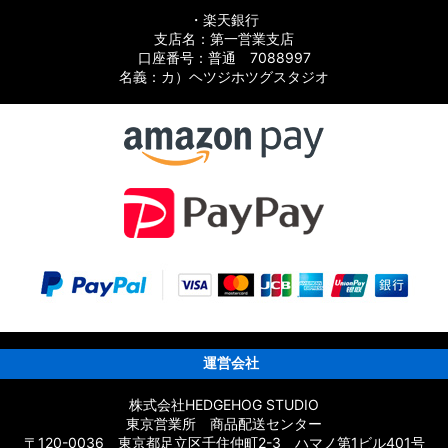
・楽天銀行
支店名：第一営業支店
口座番号：普通 7088997
名義：カ）ヘツジホツグスタジオ
スト
運営会社
ト
株式会社HEDGEHOG STUDIO
東京営業所 商品配送センター
〒120-0036 東京都足立区千住仲町2-3 ハマノ第1ビル401号