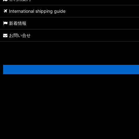
【シマノ】22バンタム［BANTAM MGL］純正パーツリスト
International shipping guide
【シマノ】05メタニウム XT［Metanium］純正パーツリスト
新着情報
【シマノ】19アンタレス［ANTARES］純正パーツリスト
お問い合せ
【シマノ】18アンタレス DC MD XG［ANTARES］純正パーツリス
【シマノ】16アンタレス DC［ANTARES］純正パーツリスト
【シマノ】12アンタレス［ANTARES］純正パーツリスト
【シマノ】03-06アンタレス AR/DC/DC7［ANTARES］純正パー
【シマノ】21SLX BFS［SLX］純正パーツリスト
【シマノ】21-22カルカッタコンクエスト 100/200［CALCUTTA 
【シマノ】18バンタム MGL［BANTAM MGL］純正パーツリスト
【シマノ】21オシアジガー［OCEA JIGGER］純正パーツリスト