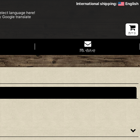
International shipping:
English
elect language here!
y Google translate
カート
問い合わせ
閉じる