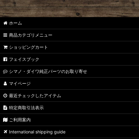
【シマノ】18アルデバラン MGL［ALDEBARAN］純正パーツリスト
【シマノ】16アルデバラン BFS/BFS XG［ALDEBARAN］純正パ
ホーム
【シマノ】22メタニウム シャローエディション［Metanium］純
商品カテゴリメニュー
【シマノ】20メタニウム［Metanium］純正パーツリスト
ショッピングカート
【シマノ】16メタニウム MGL［Metanium］純正パーツリスト
フェイスブック
【シマノ】13メタニウム［Metanium］純正パーツリスト
シマノ・ダイワ純正パーツのお取り寄せ
【シマノ】15メタニウム DC［Metanium］純正パーツリスト
マイページ
最近チェックしたアイテム
【シマノ】07-08メタニウム Mｇ/MgDC［Metanium］純正パーツ
特定商取引法表示
【シマノ】21アンタレス DC［ANTARES］純正パーツリスト
ご利用案内
【シマノ】22バンタム［BANTAM MGL］純正パーツリスト
International shipping guide
【シマノ】05メタニウム XT［Metanium］純正パーツリスト