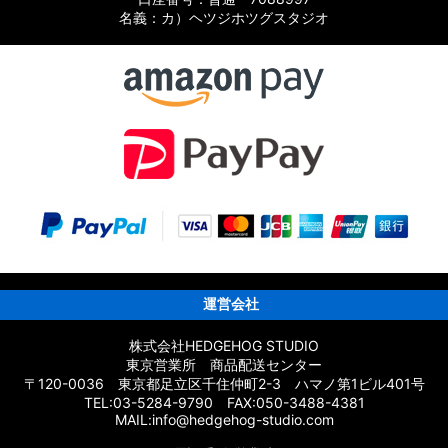
名義：カ）ヘツジホツグスタジオ
スト
運営会社
ト
株式会社HEDGEHOG STUDIO
東京営業所 商品配送センター
〒120-0036 東京都足立区千住仲町2-3 ハマノ第1ビル401号
TEL:03-5284-9790 FAX:050-3488-4381
MAIL:info@hedgehog-studio.com
ツリスト