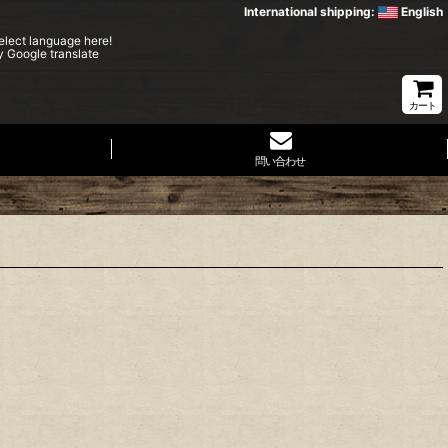
International shipping:
English
elect language here!
y Google translate
カート
問い合わせ