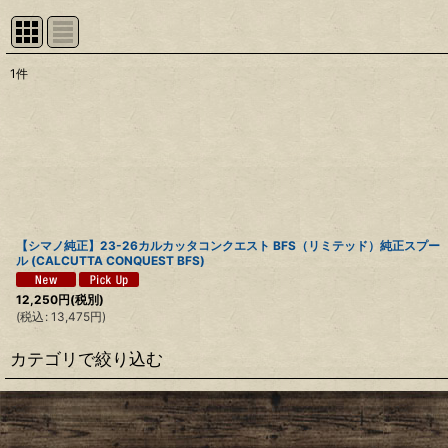
1
件
表示数
:
並び順
:
【シマノ純正】23-26カルカッタコンクエスト BFS（リミテッド）純正スプー
ル (CALCUTTA CONQUEST BFS)
12,250
円
(税別)
(
税込
:
13,475
円
)
カテゴリで絞り込む
【シマノ】22アルデバラン BFS［ALDEBARAN］純正パーツリスト