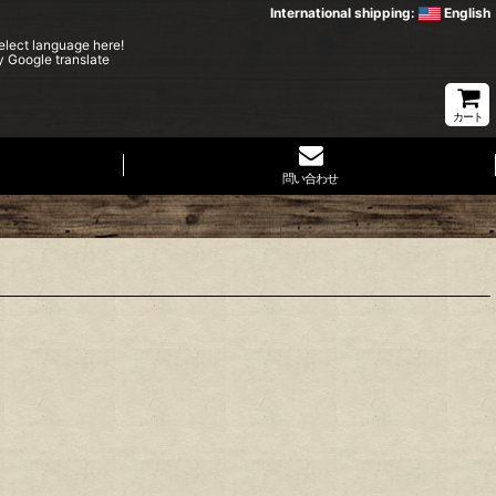
International shipping:
English
elect language here!
y Google translate
カート
問い合わせ