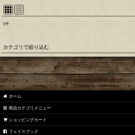
0
件
表示数
:
並び順
:
カテゴリで絞り込む
【シマノ】22アルデバラン BFS［ALDEBARAN］純正パーツリスト
【シマノ】18アルデバラン MGL［ALDEBARAN］純正パーツリスト
【シマノ】16アルデバラン BFS/BFS XG［ALDEBARAN］純正パ
ホーム
【シマノ】22メタニウム シャローエディション［Metanium］純
商品カテゴリメニュー
【シマノ】20メタニウム［Metanium］純正パーツリスト
ショッピングカート
【シマノ】16メタニウム MGL［Metanium］純正パーツリスト
フェイスブック