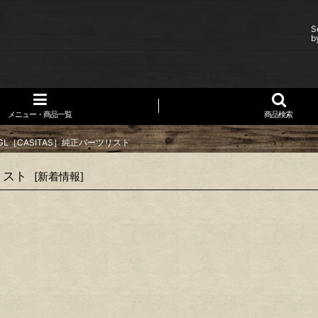
S
b
メニュー・商品一覧
商品検索
GL［CASITAS］純正パーツリスト
リスト
[
新着情報
]