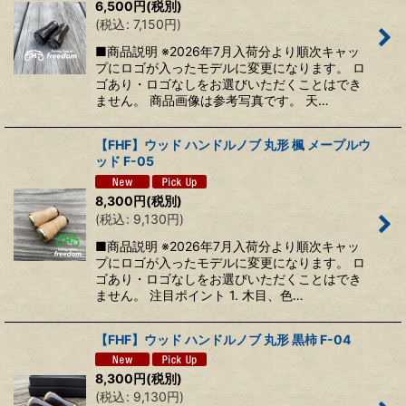
6,500
円
(税別)
(
税込
:
7,150
円
)
■商品説明 ※2026年7月入荷分より順次キャッ
プにロゴが入ったモデルに変更になります。 ロ
ゴあり・ロゴなしをお選びいただくことはでき
ません。 商品画像は参考写真です。 天…
【FHF】ウッド ハンドルノブ 丸形 楓 メープルウ
ッド F-05
8,300
円
(税別)
(
税込
:
9,130
円
)
■商品説明 ※2026年7月入荷分より順次キャッ
プにロゴが入ったモデルに変更になります。 ロ
ゴあり・ロゴなしをお選びいただくことはでき
ません。 注目ポイント 1. 木目、色…
【FHF】ウッド ハンドルノブ 丸形 黒柿 F-04
8,300
円
(税別)
(
税込
:
9,130
円
)