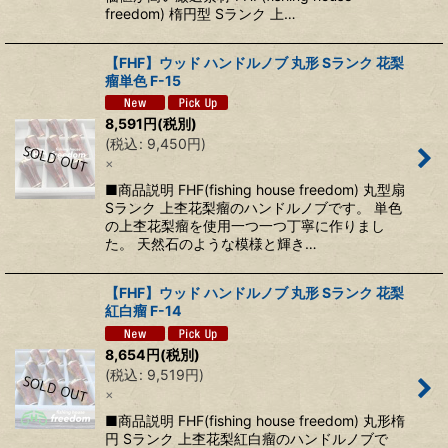
freedom) 楕円型 Sランク 上…
【FHF】ウッド ハンドルノブ 丸形 Sランク 花梨
瘤単色 F-15
8,591
円
(税別)
(
税込
:
9,450
円
)
×
■商品説明 FHF(fishing house freedom) 丸型扇
Sランク 上杢花梨瘤のハンドルノブです。 単色
の上杢花梨瘤を使用一つ一つ丁寧に作りまし
た。 天然石のような模様と輝き…
【FHF】ウッド ハンドルノブ 丸形 Sランク 花梨
紅白瘤 F-14
8,654
円
(税別)
(
税込
:
9,519
円
)
×
■商品説明 FHF(fishing house freedom) 丸形楕
円 Sランク 上杢花梨紅白瘤のハンドルノブで