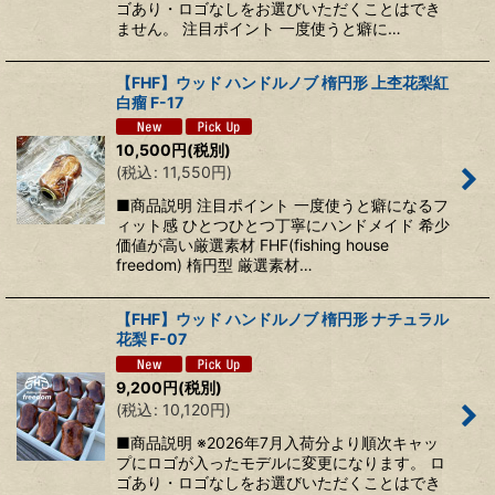
ゴあり・ロゴなしをお選びいただくことはでき
ません。 注目ポイント 一度使うと癖に…
【FHF】ウッド ハンドルノブ 楕円形 上杢花梨紅
白瘤 F-17
10,500
円
(税別)
(
税込
:
11,550
円
)
■商品説明 注目ポイント 一度使うと癖になるフ
ィット感 ひとつひとつ丁寧にハンドメイド 希少
価値が高い厳選素材 FHF(fishing house
freedom) 楕円型 厳選素材…
【FHF】ウッド ハンドルノブ 楕円形 ナチュラル
花梨 F-07
9,200
円
(税別)
(
税込
:
10,120
円
)
■商品説明 ※2026年7月入荷分より順次キャッ
プにロゴが入ったモデルに変更になります。 ロ
ゴあり・ロゴなしをお選びいただくことはでき