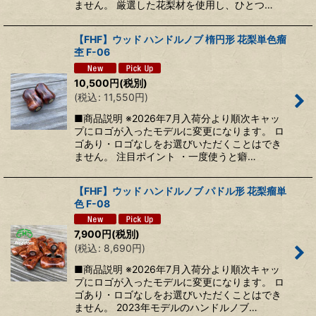
ません。 厳選した花梨材を使用し、ひとつ…
【FHF】ウッド ハンドルノブ 楕円形 花梨単色瘤
杢 F-06
10,500
円
(税別)
(
税込
:
11,550
円
)
■商品説明 ※2026年7月入荷分より順次キャッ
プにロゴが入ったモデルに変更になります。 ロ
ゴあり・ロゴなしをお選びいただくことはでき
ません。 注目ポイント ・一度使うと癖…
【FHF】ウッド ハンドルノブ パドル形 花梨瘤単
色 F-08
7,900
円
(税別)
(
税込
:
8,690
円
)
■商品説明 ※2026年7月入荷分より順次キャッ
プにロゴが入ったモデルに変更になります。 ロ
ゴあり・ロゴなしをお選びいただくことはでき
ません。 2023年モデルのハンドルノブ…