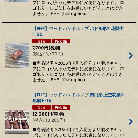
プにロゴが入ったモデルに変更になります。 ロ
ゴあり・ロゴなしをお選びいただくことはでき
ません。 FHF（fishing hou…
【FHF】ウッド ハンドルノブ パドル形2 花梨杢
F-22
7,700
円
(税別)
(
税込
:
8,470
円
)
■商品説明 ※2026年7月入荷分より順次キャッ
プにロゴが入ったモデルに変更になります。 ロ
ゴあり・ロゴなしをお選びいただくことはでき
ません。 FHF（fishing hou…
【FHF】ウッド ハンドルノブ 楕円形 上杢花梨単
色瘤 F-19
12,000
円
(税別)
(
税込
:
13,200
円
)
■商品説明 ※2026年7月入荷分より順次キャッ
プにロゴが入ったモデルに変更になります。 ロ