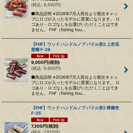
(
税込
:
8,690
円
)
■商品説明 ※2026年7月入荷分より順次キャッ
プにロゴが入ったモデルに変更になります。 ロ
ゴあり・ロゴなしをお選びいただくことはでき
ません。 FHF（fishing hou…
【FHF】ウッド ハンドルノブ パドル形2 上杢花
梨瘤 F-26
9,000
円
(税別)
(
税込
:
9,900
円
)
■商品説明 ※2026年7月入荷分より順次キャッ
プにロゴが入ったモデルに変更になります。 ロ
ゴあり・ロゴなしをお選びいただくことはでき
ません。 FHF（fishing hou…
【FHF】ウッド ハンドルノブ パドル形2 樟瘤杢
F-25
7,200
円
(税別)
(
税込
:
7,920
円
)