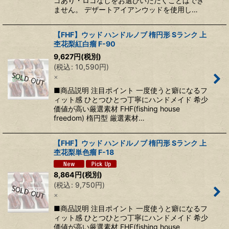
ゴあり・ロゴなしをお選びいただくことはでき
ません。 デザートアイアンウッドを使用し…
【FHF】ウッド ハンドルノブ 楕円形 Sランク 上
杢花梨紅白瘤 F-90
9,627
円
(税別)
(
税込
:
10,590
円
)
×
■商品説明 注目ポイント 一度使うと癖になるフ
ィット感 ひとつひとつ丁寧にハンドメイド 希少
価値が高い厳選素材 FHF(fishing house
freedom) 楕円型 厳選素材…
【FHF】ウッド ハンドルノブ 楕円形 Sランク 上
杢花梨単色瘤 F-18
8,864
円
(税別)
(
税込
:
9,750
円
)
×
■商品説明 注目ポイント 一度使うと癖になるフ
ィット感 ひとつひとつ丁寧にハンドメイド 希少
価値が高い厳選素材 FHF(fishing house