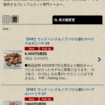
製作するプレミアムウッド専門メーカー。
表示順変更
閉じる
29
件
表示数
:
【FHF】ウッド ハンドルノブ パドル形2 サペリ
マホガニー F-28
並び順
:
6,300
円
(税別)
(
税込
:
6,930
円
)
絞り込む
■商品説明 ※2026年7月入荷分より順次キャッ
プにロゴが入ったモデルに変更になります。 ロ
ゴあり・ロゴなしをお選びいただくことはでき
ません。 FHF（fishing hou…
【FHF】ウッド ハンドルノブ パドル形2 パープ
ルハート F-27
7,900
円
(税別)