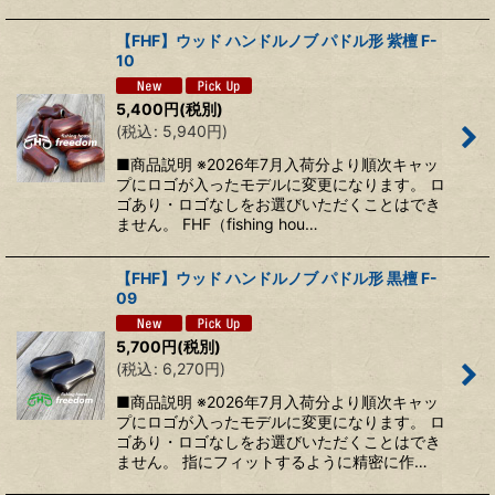
【FHF】ウッド ハンドルノブ パドル形 紫檀 F-
10
5,400
円
(税別)
(
税込
:
5,940
円
)
■商品説明 ※2026年7月入荷分より順次キャッ
プにロゴが入ったモデルに変更になります。 ロ
ゴあり・ロゴなしをお選びいただくことはでき
ません。 FHF（fishing hou…
【FHF】ウッド ハンドルノブ パドル形 黒檀 F-
09
5,700
円
(税別)
(
税込
:
6,270
円
)
■商品説明 ※2026年7月入荷分より順次キャッ
プにロゴが入ったモデルに変更になります。 ロ
ゴあり・ロゴなしをお選びいただくことはでき
ません。 指にフィットするように精密に作…