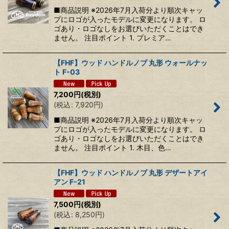
■商品説明 ※2026年7月入荷分より順次キャッ
プにロゴが入ったモデルに変更になります。 ロ
ゴあり・ロゴなしをお選びいただくことはでき
ません。 注目ポイント 1. プレミア…
【FHF】ウッド ハンドルノブ 丸形 ウォールナッ
ト F-03
7,200
円
(税別)
(
税込
:
7,920
円
)
■商品説明 ※2026年7月入荷分より順次キャッ
プにロゴが入ったモデルに変更になります。 ロ
ゴあり・ロゴなしをお選びいただくことはでき
ません。 注目ポイント 1. 木目、色…
【FHF】ウッド ハンドルノブ 丸形 デザートアイ
アン F-21
7,500
円
(税別)
(
税込
:
8,250
円
)