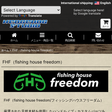
International shipping:
English
Select language here!
by Google translate
Powered by
Translate
カート
ホーム
メニュー・商品一覧
商品検索
問い合わせ
>
FHF（fishing house freedom）
ホーム
FHF（fishing house freedom）
FHF（fishing house freedom/フィッシングハウスフリーダム）
厳選された天然木材を使用したハンドルノブ・カスタムパーツを