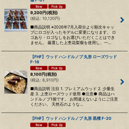
9,200
円
(税別)
(
税込
:
10,120
円
)
■商品説明 ※2026年7月入荷分より順次キャッ
プにロゴが入ったモデルに変更になります。 ロ
ゴあり・ロゴなしをお選びいただくことはでき
ません。 厳選した上杢花梨瘤を使用し、一…
【FHF】ウッド ハンドルノブ 丸形 ローズウッド
F-16
8,100
円
(税別)
(
税込
:
8,910
円
)
■商品説明 注目 1. プレミアムウッド 2. 少量生
産 3. 上杢ローズウッド使用 ●注意● 商品はハ
ンドルノブ1個です。 お間違えないようにご注意
ください。 天然石のような…
【FHF】ウッド ハンドルノブ 丸形 黒檀 F-20