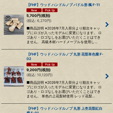
【FHF】ウッド ハンドルノブ パドル形 楓 F-11
5,700
円
(税別)
(
税込
:
6,270
円
)
■商品説明 ※2026年7月入荷分より順次キャッ
プにロゴが入ったモデルに変更になります。 ロ
ゴあり・ロゴなしをお選びいただくことはでき
ません。 高級木材ハードメープルを使用し…
【FHF】ウッド ハンドルノブ 丸形 花梨単色瘤 F-
02
9,200
円
(税別)
(
税込
:
10,120
円
)
■商品説明 ※2026年7月入荷分より順次キャッ
プにロゴが入ったモデルに変更になります。 ロ
ゴあり・ロゴなしをお選びいただくことはでき
ません。 単色の上花梨材使用 レッド花梨…
【FHF】ウッド ハンドルノブ 丸形 上杢花梨紅白
瘤 F-01