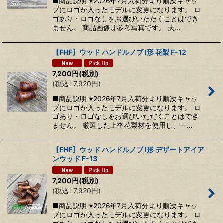
■商品説明 ※2026年7月入荷分より順次キャッ
プにロゴが入ったモデルに変更になります。 ロ
ゴあり・ロゴなしをお選びいただくことはでき
ません。 商品画像は参考写真です。 天…
【FHF】ウッド ハンドルノブ I形 花梨 F-12
7,200
円
(税別)
(
税込
:
7,920
円
)
■商品説明 ※2026年7月入荷分より順次キャッ
プにロゴが入ったモデルに変更になります。 ロ
ゴあり・ロゴなしをお選びいただくことはでき
ません。 厳選した上杢花梨材を使用し、一…
【FHF】ウッド ハンドルノブ I形 デザートアイア
ンウッド F-13
7,200
円
(税別)
(
税込
:
7,920
円
)
■商品説明 ※2026年7月入荷分より順次キャッ
プにロゴが入ったモデルに変更になります。 ロ