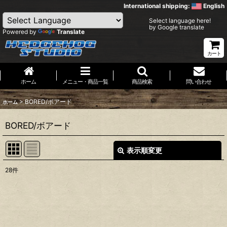
International shipping:
English
Select language here!
by Google translate
Powered by
Translate
カート
ホーム
メニュー・商品一覧
商品検索
問い合わせ
>
BORED/ボアード
ホーム
BORED/ボアード
表示順変更
閉じる
28
件
表示数
:
並び順
: