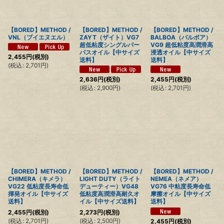
絞り込む
【BORED】METHOD /
【BORED】METHOD /
【BORED】METHOD /
VNL（ブイエヌエル）
ZAYT（ザイト）VG7
BALBOA（バルボア）
超低粘度シングルパー
VG9 超低粘度高潤滑高
パスオイル【中サイズ
浸透オイル【中サイズ
2,455
円
(税別)
送料】
送料】
(
税込
:
2,701
円
)
2,636
円
(税別)
2,455
円
(税別)
(
税込
:
2,900
円
)
(
税込
:
2,701
円
)
【BORED】METHOD /
【BORED】METHOD /
【BORED】METHOD /
CHIMERA（キメラ）
LIGHT DUTY（ライト
NEMEA（ネメア）
VG22 低粘度長寿命低
デューティー）VG48
VG76 中粘度長寿命低
揮発オイル【中サイズ
低粘度高潤滑高耐久オ
摩擦オイル【中サイズ
送料】
イル【中サイズ送料】
送料】
2,455
円
(税別)
2,273
円
(税別)
(
税込
:
2,701
円
)
(
税込
:
2,500
円
)
2,455
円
(税別)