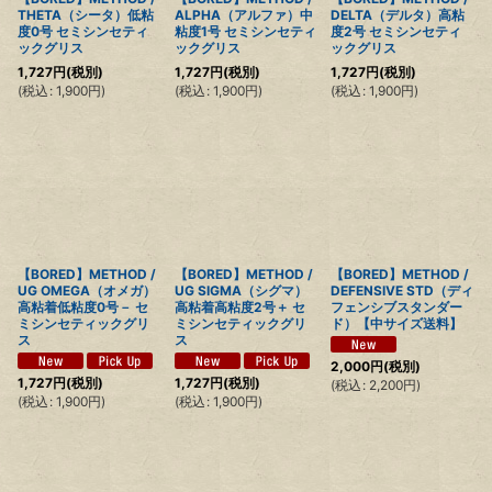
THETA（シータ）低粘
ALPHA（アルファ）中
DELTA（デルタ）高粘
度0号 セミシンセティ
粘度1号 セミシンセティ
度2号 セミシンセティ
ックグリス
ックグリス
ックグリス
1,727
円
(税別)
1,727
円
(税別)
1,727
円
(税別)
(
税込
:
1,900
円
)
(
税込
:
1,900
円
)
(
税込
:
1,900
円
)
【BORED】METHOD /
【BORED】METHOD /
【BORED】METHOD /
UG OMEGA（オメガ）
UG SIGMA（シグマ）
DEFENSIVE STD（ディ
高粘着低粘度0号－ セ
高粘着高粘度2号＋ セ
フェンシブスタンダー
ミシンセティックグリ
ミシンセティックグリ
ド）【中サイズ送料】
ス
ス
2,000
円
(税別)
1,727
円
(税別)
1,727
円
(税別)
(
税込
:
2,200
円
)
(
税込
:
1,900
円
)
(
税込
:
1,900
円
)