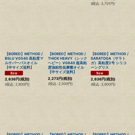
(
税込
:
2,701
円
)
【BORED】METHOD /
【BORED】METHOD /
【BORED】METHOD /
BSLU VG540 高粘度マ
THICK HEAVY（シック
SARATOGA（サラト
ルチパーパスオイル
ヘビー）VG640 超高粘
ガ）高粘度2号 シリコ
【中サイズ送料】
度強粘性低摩擦オイル
ーングリス
【中サイズ送料】
2,273
円
(税別)
2,636
円
(税別)
2,636
円
(税別)
(
税込
:
2,500
円
)
(
税込
:
2,900
円
)
(
税込
:
2,900
円
)
【BORED】METHOD /
【BORED】METHOD /
【BORED】METHOD /