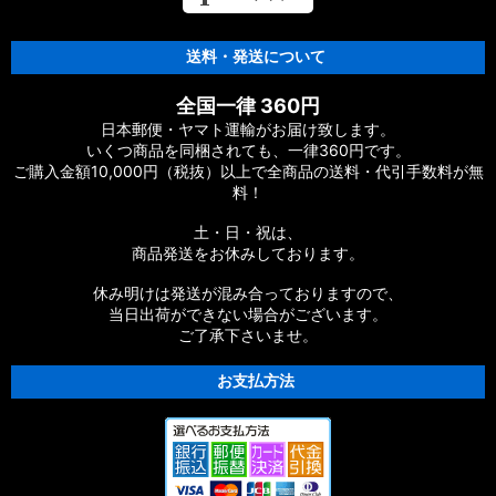
【シマノ】12-13ヴァンキッシュ&リミテッド［VANQUISH］
対応 カスタムパーツ
送料・発送について
【シマノ】20ヴァンフォード［VANFORD］対応 カスタムパー
全国一律 360円
ツ
日本郵便・ヤマト運輸がお届け致します。
いくつ商品を同梱されても、一律360円です。
【シマノ】19ストラディック［STRADIC］対応 カスタムパー
ご購入金額10,000円（税抜）以上で全商品の送料・代引手数料が無
ツ
料！
【シマノ】20ストラディックSW［STRADIC SW］対応 カスタ
土・日・祝は、
ムパーツ
商品発送をお休みしております。
【シマノ】18ストラディックSW［STRADIC SW］対応 カスタ
休み明けは発送が混み合っておりますので、
ムパーツ
当日出荷ができない場合がございます。
ご了承下さいませ。
【シマノ】16ストラディックCI4+［STRADIC CI4+］対応 カ
スタムパーツ
お支払方法
【シマノ】15-16ストラディック［STRADIC］対応 カスタムパ
ーツ
【シマノ】17サステイン［SUSTAIN］対応 カスタムパーツ