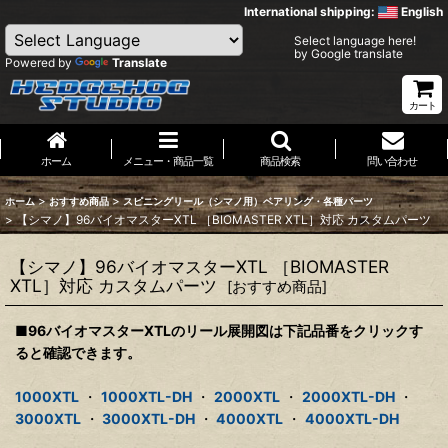
International shipping:
English
Select language here!
by Google translate
Powered by
Translate
カート
ホーム
メニュー・商品一覧
商品検索
問い合わせ
>
>
ホーム
おすすめ商品
スピニングリール（シマノ用）ベアリング・各種パーツ
>
【シマノ】96バイオマスターXTL ［BIOMASTER XTL］対応 カスタムパーツ
【シマノ】96バイオマスターXTL ［BIOMASTER
XTL］対応 カスタムパーツ
[
おすすめ商品
]
■96バイオマスターXTLのリール展開図は下記品番をクリックす
ると確認できます。
1000XTL
・
1000XTL-DH
・
2000XTL
・
2000XTL-DH
・
3000XTL
・
3000XTL-DH
・
4000XTL
・
4000XTL-DH