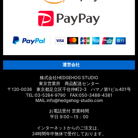
【シマノ】14スフェロスSW［SPHEROS SW］対応 カスタム
パーツ
【シマノ】21エクスセンス［EXSENCE］対応 カスタムパーツ
【シマノ】20エクスセンスBB［EXSENCE BB］対応 カスタム
パーツ
【シマノ】18エクスセンスCI4+［EXSENCE CI4+］対応 カス
タムパーツ
運営会社
【シマノ】17エクスセンス［EXSENCE］対応 カスタムパーツ
株式会社HEDGEHOG STUDIO
東京営業所 商品配送センター
【シマノ】16エクスセンスLB［EXSENCE LB］対応 カスタム
〒120-0036 東京都足立区千住仲町2-3 ハマノ第1ビル401号
パーツ
TEL:03-5284-9790 FAX:050-3488-4381
MAIL:info@hedgehog-studio.com
【シマノ】15エクスセンスLB［EXSENCE LB］対応 カスタム
お電話受付 営業時間
パーツ
平日 9:00～15：00
【シマノ】14エクスセンスBB［EXSENCE BB］対応 カスタム
インターネットからのご注文は、
パーツ
24時間年中無休で受付しております。