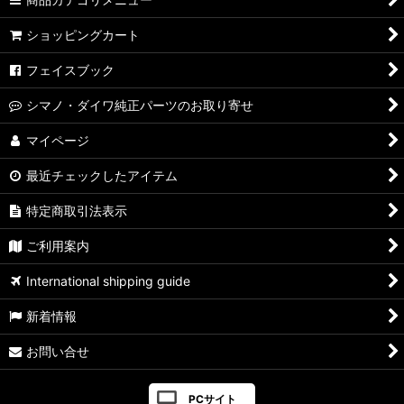
【シマノ】07ステラ［STELLA］対応 カスタムパーツ
ショッピングカート
【シマノ】04ステラ［STELLA］対応 カスタムパーツ
フェイスブック
【シマノ】19-22ステラSW［STELLA SW］対応 カスタムパー
シマノ・ダイワ純正パーツのお取り寄せ
ツ
マイページ
【シマノ】13ステラSW［STELLA SW］対応 カスタムパーツ
最近チェックしたアイテム
【シマノ】08ステラSW［STELLA SW］対応 カスタムパーツ
特定商取引法表示
【シマノ】01ステラSW［STELLA SW］対応 カスタムパーツ
ご利用案内
【シマノ】19ヴァンキッシュ［VANQUISH］対応 カスタムパ
International shipping guide
ーツ
新着情報
17ヴァンキッシュFW用
お問い合せ
【シマノ】16ヴァンキッシュ・17ヴァンキッシュ
FW［VANQUISH］対応 カスタムパーツ
PCサイト