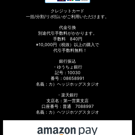
クレジットカード
【シマノ】11バイオマスター［BIOMASTER］対応 カスタムパ
一括/分割/リボ払いがご利用いただけます。
ーツ
代金引換
【シマノ】08バイオマスター［BIOMASTER］対応 カスタムパ
別途代引手数料がかかります。
ーツ
手数料 840円
※10,000円（税抜）以上の購入で
【シマノ】06バイオマスターMg［BIOMASTER Mg］対応 カ
代引手数料無料！
スタムパーツ
銀行振込
・ゆうちょ銀行
【シマノ】13-16バイオマスターSW［BIOMASTER SW］対応
カスタムパーツ
記号：10030
番号：08658991
名義：カ）ヘッジホッグスタジオ
【シマノ】10バイオマスターSW［BIOMASTER SW］対応 カ
スタムパーツ
・楽天銀行
支店名：第一営業支店
【シマノ】19スフェロスSW［SPHEROS SW］対応 カスタム
口座番号：普通 7088997
パーツ
名義：カ）ヘツジホツグスタジオ
【シマノ】21スフェロスSW［SPHEROS SW］対応 カスタム
パーツ