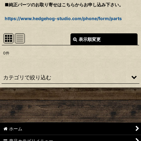
■純正パーツのお取り寄せはこちらからお申し込み下さい。
https://www.hedgehog-studio.com/phone/form/parts
表示順変更
閉じる
0
件
表示数
:
並び順
:
カテゴリで絞り込む
絞り込む
【シマノ】22ステラ［STELLA］対応 カスタムパーツ
【シマノ】18-19ステラ［STELLA］対応 カスタムパーツ
【シマノ】14ステラ［STELLA］対応 カスタムパーツ
ホーム
【シマノ】10ステラ［STELLA］対応 カスタムパーツ
商品カテゴリメニュー