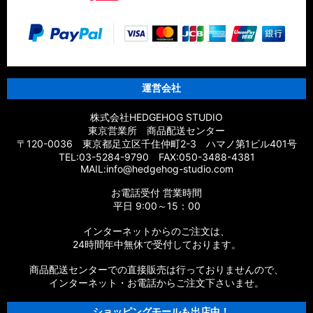
【シマノ】20エクスセンスBB［EXSENCE BB］対応 カスタム
パーツ
【シマノ】18エクスセンスCI4+［EXSENCE CI4+］対応 カス
タムパーツ
運営会社
【シマノ】17エクスセンス［EXSENCE］対応 カスタムパーツ
株式会社HEDGEHOG STUDIO
東京営業所 商品配送センター
【シマノ】16エクスセンスLB［EXSENCE LB］対応 カスタム
〒120-0036 東京都足立区千住仲町2-3 ハマノ第1ビル401号
パーツ
TEL:03-5284-9790 FAX:050-3488-4381
MAIL:info@hedgehog-studio.com
【シマノ】15エクスセンスLB［EXSENCE LB］対応 カスタム
お電話受付 営業時間
パーツ
平日 9:00～15：00
【シマノ】14エクスセンスBB［EXSENCE BB］対応 カスタム
インターネットからのご注文は、
パーツ
24時間年中無休で受付しております。
商品配送センターでの直接販売は行っておりませんので、
【シマノ】13エクスセンスLB［EXSENCE LB］対応 カスタム
パーツ
インターネット・お電話からご注文下さいませ。
ショッピングモールも出店中！
【シマノ】12エクスセンスCI4+［EXSENCE CI4+］対応 カス