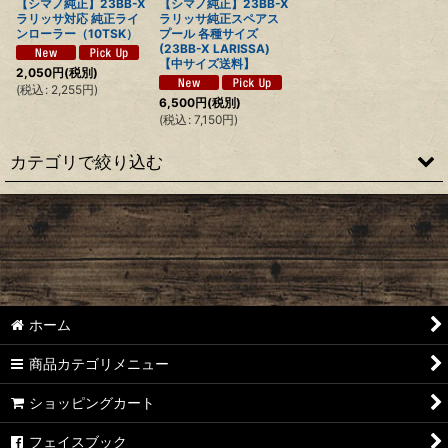
【シマノ純正】23BB-X
【シマノ純正】23BB-X
ラリッサ対応 純正ライ
ラリッサ純正スペアス
ンローラー（10TSK）
プール 各種サイズ
(23BB-X LARISSA)
【中サイズ送料】
2,050
円
(税別)
(
税込
:
2,255
円
)
6,500
円
(税別)
(
税込
:
7,150
円
)
カテゴリで絞り込む
【シマノ】22ステラ［STELLA］対応 カスタムパーツ
【シマノ】18-19ステラ［STELLA］対応 カスタムパーツ
【シマノ】14ステラ［STELLA］対応 カスタムパーツ
ホーム
【シマノ】10ステラ［STELLA］対応 カスタムパーツ
商品カテゴリメニュー
【シマノ】07ステラ［STELLA］対応 カスタムパーツ
ショッピングカート
【シマノ】04ステラ［STELLA］対応 カスタムパーツ
フェイスブック