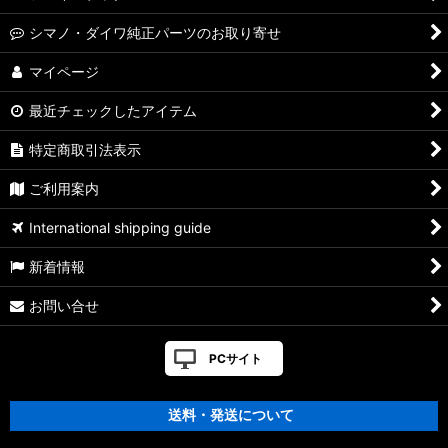
【シマノ】19-22ステラSW［STELLA SW］対応 カスタムパー
シマノ・ダイワ純正パーツのお取り寄せ
ツ
マイページ
【シマノ】13ステラSW［STELLA SW］対応 カスタムパーツ
最近チェックしたアイテム
【シマノ】08ステラSW［STELLA SW］対応 カスタムパーツ
特定商取引法表示
【シマノ】01ステラSW［STELLA SW］対応 カスタムパーツ
ご利用案内
【シマノ】19ヴァンキッシュ［VANQUISH］対応 カスタムパ
International shipping guide
ーツ
新着情報
17ヴァンキッシュFW用
お問い合せ
【シマノ】16ヴァンキッシュ・17ヴァンキッシュ
FW［VANQUISH］対応 カスタムパーツ
PCサイト
【シマノ】12-13ヴァンキッシュ&リミテッド［VANQUISH］
対応 カスタムパーツ
送料・発送について
【シマノ】20ヴァンフォード［VANFORD］対応 カスタムパー