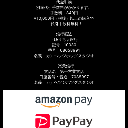
代金引換
【シマノ】08バイオマスター［BIOMASTER］対応 カスタムパ
別途代引手数料がかかります。
ーツ
手数料 840円
※10,000円（税抜）以上の購入で
【シマノ】06バイオマスターMg［BIOMASTER Mg］対応 カ
代引手数料無料！
スタムパーツ
銀行振込
・ゆうちょ銀行
【シマノ】13-16バイオマスターSW［BIOMASTER SW］対応
カスタムパーツ
記号：10030
番号：08658991
名義：カ）ヘッジホッグスタジオ
【シマノ】10バイオマスターSW［BIOMASTER SW］対応 カ
スタムパーツ
・楽天銀行
支店名：第一営業支店
【シマノ】19スフェロスSW［SPHEROS SW］対応 カスタム
口座番号：普通 7088997
パーツ
名義：カ）ヘツジホツグスタジオ
【シマノ】21スフェロスSW［SPHEROS SW］対応 カスタム
パーツ
【シマノ】14スフェロスSW［SPHEROS SW］対応 カスタム
パーツ
【シマノ】21エクスセンス［EXSENCE］対応 カスタムパーツ