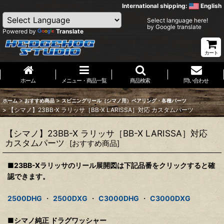
International shipping:
English
Select language here!
by Google translate
Powered by
Translate
カート
ホーム
メニュー・商品一覧
商品検索
問い合わせ
>
>
ホーム
おすすめ商品
スピニングリール（シマノ用）ベアリング・各種パーツ
>
【シマノ】23BB-X ラリッサ［BB-X LARISSA］対応 カスタムパーツ
【シマノ】23BB-X ラリッサ［BB-X LARISSA］対応
カスタムパーツ
[
おすすめ商品
]
■23BB-Xラリッサのリール展開図は下記品番をクリックすると確
認できます。
2500DHG
・
2500DXG
・
C3000DHG
・
C3000DXG
■シマノ純正 ドラグワッシャー