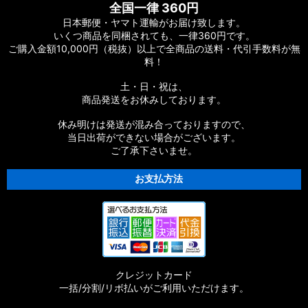
全国一律 360円
ツ
日本郵便・ヤマト運輸がお届け致します。
いくつ商品を同梱されても、一律360円です。
【シマノ】19ストラディック［STRADIC］対応 カスタムパー
ご購入金額10,000円（税抜）以上で全商品の送料・代引手数料が無
ツ
料！
【シマノ】20ストラディックSW［STRADIC SW］対応 カスタ
土・日・祝は、
ムパーツ
商品発送をお休みしております。
【シマノ】18ストラディックSW［STRADIC SW］対応 カスタ
休み明けは発送が混み合っておりますので、
ムパーツ
当日出荷ができない場合がございます。
ご了承下さいませ。
【シマノ】16ストラディックCI4+［STRADIC CI4+］対応 カ
スタムパーツ
お支払方法
【シマノ】15-16ストラディック［STRADIC］対応 カスタムパ
ーツ
【シマノ】17サステイン［SUSTAIN］対応 カスタムパーツ
クレジットカード
【シマノ】11バイオマスター［BIOMASTER］対応 カスタムパ
一括/分割/リボ払いがご利用いただけます。
ーツ