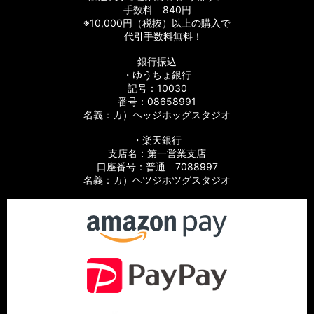
ーツ
手数料 840円
※10,000円（税抜）以上の購入で
【シマノ】06バイオマスターMg［BIOMASTER Mg］対応 カ
代引手数料無料！
スタムパーツ
銀行振込
・ゆうちょ銀行
【シマノ】13-16バイオマスターSW［BIOMASTER SW］対応
カスタムパーツ
記号：10030
番号：08658991
名義：カ）ヘッジホッグスタジオ
【シマノ】10バイオマスターSW［BIOMASTER SW］対応 カ
スタムパーツ
・楽天銀行
支店名：第一営業支店
【シマノ】19スフェロスSW［SPHEROS SW］対応 カスタム
口座番号：普通 7088997
パーツ
名義：カ）ヘツジホツグスタジオ
【シマノ】21スフェロスSW［SPHEROS SW］対応 カスタム
パーツ
【シマノ】14スフェロスSW［SPHEROS SW］対応 カスタム
パーツ
【シマノ】21エクスセンス［EXSENCE］対応 カスタムパーツ