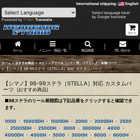
International shipping:
English
Select language here!
by Google translate
Powered by
Translate
カート
ホーム
メニュー・商品一覧
商品検索
問い合わせ
>
>
ホーム
おすすめ商品
スピニングリール（シマノ用）ベアリング・各種パーツ
>
【シマノ】98-99ステラ［STELLA］対応 カスタムパーツ
【シマノ】98-99ステラ［STELLA］対応 カスタムパ
ーツ
[
おすすめ商品
]
■98ステラのリール展開図は下記品番をクリックすると確認でき
ます。
1000
・
1000SDH
・
1000DH
・
2000
・
2000DH
・
2500
・
2500SDH
・
2500DH
・
3000
・
3000DH
・
4000
・
4000DH
・
4000H
・
5000
・
5000H
・
6000
・
6000H
・