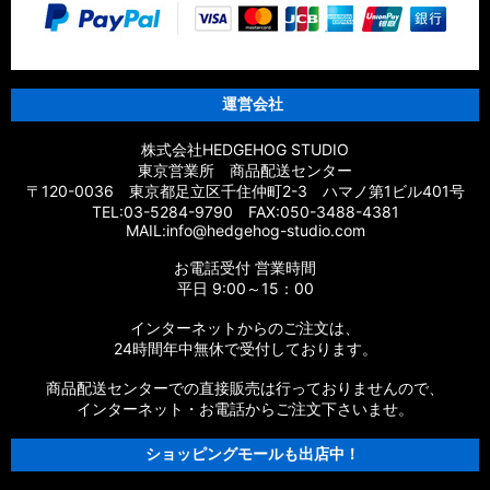
【シマノ】20エクスセンスBB［EXSENCE BB］対応 カスタム
パーツ
【シマノ】18エクスセンスCI4+［EXSENCE CI4+］対応 カス
タムパーツ
運営会社
【シマノ】17エクスセンス［EXSENCE］対応 カスタムパーツ
株式会社HEDGEHOG STUDIO
東京営業所 商品配送センター
【シマノ】16エクスセンスLB［EXSENCE LB］対応 カスタム
〒120-0036 東京都足立区千住仲町2-3 ハマノ第1ビル401号
パーツ
TEL:03-5284-9790 FAX:050-3488-4381
MAIL:info@hedgehog-studio.com
【シマノ】15エクスセンスLB［EXSENCE LB］対応 カスタム
お電話受付 営業時間
パーツ
平日 9:00～15：00
【シマノ】14エクスセンスBB［EXSENCE BB］対応 カスタム
インターネットからのご注文は、
パーツ
24時間年中無休で受付しております。
商品配送センターでの直接販売は行っておりませんので、
【シマノ】13エクスセンスLB［EXSENCE LB］対応 カスタム
パーツ
インターネット・お電話からご注文下さいませ。
ショッピングモールも出店中！
【シマノ】12エクスセンスCI4+［EXSENCE CI4+］対応 カス
タムパーツ