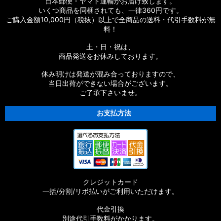
日本郵便・ヤマト運輸がお届け致します。
いくつ商品を同梱されても、一律360円です。
【シマノ】19ストラディック［STRADIC］対応 カスタムパー
ご購入金額10,000円（税抜）以上で全商品の送料・代引手数料が無
ツ
料！
【シマノ】20ストラディックSW［STRADIC SW］対応 カスタ
土・日・祝は、
ムパーツ
商品発送をお休みしております。
【シマノ】18ストラディックSW［STRADIC SW］対応 カスタ
休み明けは発送が混み合っておりますので、
ムパーツ
当日出荷ができない場合がございます。
ご了承下さいませ。
【シマノ】16ストラディックCI4+［STRADIC CI4+］対応 カ
スタムパーツ
お支払方法
【シマノ】15-16ストラディック［STRADIC］対応 カスタムパ
ーツ
【シマノ】17サステイン［SUSTAIN］対応 カスタムパーツ
クレジットカード
【シマノ】11バイオマスター［BIOMASTER］対応 カスタムパ
一括/分割/リボ払いがご利用いただけます。
ーツ
代金引換
【シマノ】08バイオマスター［BIOMASTER］対応 カスタムパ
別途代引手数料がかかります。