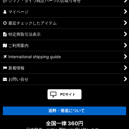
シマノ・ダイワ純正パーツのお取り寄せ
ツ
マイページ
【シマノ】13ステラSW［STELLA SW］対応 カスタムパーツ
最近チェックしたアイテム
【シマノ】08ステラSW［STELLA SW］対応 カスタムパーツ
特定商取引法表示
【シマノ】01ステラSW［STELLA SW］対応 カスタムパーツ
ご利用案内
【シマノ】19ヴァンキッシュ［VANQUISH］対応 カスタムパ
International shipping guide
ーツ
新着情報
17ヴァンキッシュFW用
お問い合せ
【シマノ】16ヴァンキッシュ・17ヴァンキッシュ
FW［VANQUISH］対応 カスタムパーツ
PCサイト
【シマノ】12-13ヴァンキッシュ&リミテッド［VANQUISH］
対応 カスタムパーツ
送料・発送について
【シマノ】20ヴァンフォード［VANFORD］対応 カスタムパー
全国一律 360円
ツ