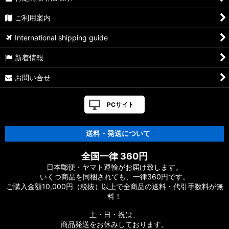
【シマノ】01ステラSW［STELLA SW］対応 カスタムパーツ
ご利用案内
【シマノ】19ヴァンキッシュ［VANQUISH］対応 カスタムパ
International shipping guide
ーツ
新着情報
17ヴァンキッシュFW用
お問い合せ
【シマノ】16ヴァンキッシュ・17ヴァンキッシュ
FW［VANQUISH］対応 カスタムパーツ
PCサイト
【シマノ】12-13ヴァンキッシュ&リミテッド［VANQUISH］
対応 カスタムパーツ
送料・発送について
【シマノ】20ヴァンフォード［VANFORD］対応 カスタムパー
全国一律 360円
ツ
日本郵便・ヤマト運輸がお届け致します。
いくつ商品を同梱されても、一律360円です。
【シマノ】19ストラディック［STRADIC］対応 カスタムパー
ご購入金額10,000円（税抜）以上で全商品の送料・代引手数料が無
ツ
料！
【シマノ】20ストラディックSW［STRADIC SW］対応 カスタ
土・日・祝は、
ムパーツ
商品発送をお休みしております。