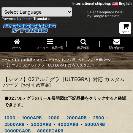
International shipping:
English
Select language here!
by Google translate
Powered by
Translate
カート
ホーム
メニュー・商品一覧
商品検索
問い合わせ
>
>
ホーム
おすすめ商品
スピニングリール（シマノ用）ベアリング・各種パーツ
>
【シマノ】02アルテグラ［ULTEGRA］対応 カスタムパーツ
【シマノ】02アルテグラ［ULTEGRA］対応 カスタム
パーツ
[
おすすめ商品
]
■02アルテグラのリール展開図は下記品番をクリックすると確認
できます。
1000
・
1000ARB
・
2000
・
2000ARB
・
2500
・
2500ARB
・
3000ARB
・
4000ARB
・
5000ARB
・
6000PGARB
・
8000PGARB