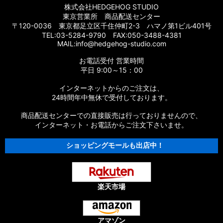
【シマノ】17エクスセンス［EXSENCE］対応 カスタムパーツ
株式会社HEDGEHOG STUDIO
東京営業所 商品配送センター
【シマノ】16エクスセンスLB［EXSENCE LB］対応 カスタム
〒120-0036 東京都足立区千住仲町2-3 ハマノ第1ビル401号
パーツ
TEL:03-5284-9790 FAX:050-3488-4381
MAIL:info@hedgehog-studio.com
【シマノ】15エクスセンスLB［EXSENCE LB］対応 カスタム
お電話受付 営業時間
パーツ
平日 9:00～15：00
【シマノ】14エクスセンスBB［EXSENCE BB］対応 カスタム
インターネットからのご注文は、
パーツ
24時間年中無休で受付しております。
商品配送センターでの直接販売は行っておりませんので、
【シマノ】13エクスセンスLB［EXSENCE LB］対応 カスタム
パーツ
インターネット・お電話からご注文下さいませ。
ショッピングモールも出店中！
【シマノ】12エクスセンスCI4+［EXSENCE CI4+］対応 カス
タムパーツ
【シマノ】11-12エクスセンスBB［EXSENCE BB］対応 カスタ
ムパーツ
楽天市場
【シマノ】11エクスセンスLB SS［EXSENCE LB SS］対応 カ
スタムパーツ
アマゾン