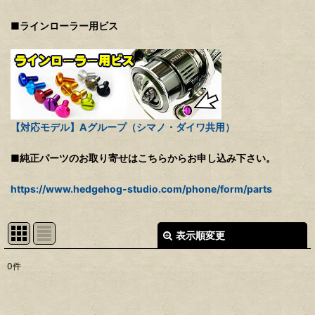
■ラインローラー用ビス
【対応モデル】Aグループ（シマノ・ダイワ共用）
■純正パーツのお取り寄せはこちらからお申し込み下さい。
https://www.hedgehog-studio.com/phone/form/parts
表示順変更
閉じる
0
件
表示数
:
並び順
: