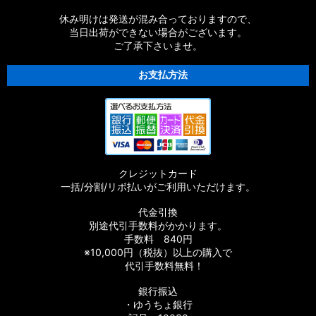
【シマノ】18ストラディックSW［STRADIC SW］対応 カスタ
休み明けは発送が混み合っておりますので、
ムパーツ
当日出荷ができない場合がございます。
ご了承下さいませ。
【シマノ】16ストラディックCI4+［STRADIC CI4+］対応 カ
スタムパーツ
お支払方法
【シマノ】15-16ストラディック［STRADIC］対応 カスタムパ
ーツ
【シマノ】17サステイン［SUSTAIN］対応 カスタムパーツ
クレジットカード
【シマノ】11バイオマスター［BIOMASTER］対応 カスタムパ
一括/分割/リボ払いがご利用いただけます。
ーツ
代金引換
【シマノ】08バイオマスター［BIOMASTER］対応 カスタムパ
別途代引手数料がかかります。
ーツ
手数料 840円
※10,000円（税抜）以上の購入で
【シマノ】06バイオマスターMg［BIOMASTER Mg］対応 カ
代引手数料無料！
スタムパーツ
銀行振込
・ゆうちょ銀行
【シマノ】13-16バイオマスターSW［BIOMASTER SW］対応