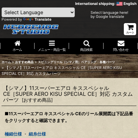
International shipping:
English
Select language here!
by Google translate
Powered by
Translate
カート
ホーム
メニュー・商品一覧
商品検索
問い合わせ
>
>
ホーム
おすすめ商品
スピニングリール（シマノ用）ベアリング・各種パーツ
>
【シマノ】11スーパーエアロ キススペシャル CE［SUPER AERO KISU
SPECIAL CE］対応 カスタムパーツ
【シマノ】11スーパーエアロ キススペシャル
CE［SUPER AERO KISU SPECIAL CE］対応 カスタム
パーツ
[
おすすめ商品
]
■11スーパーエアロ キススペシャル CEのリール展開図は下記品番
をクリックすると確認できます。
極細仕様
・
細糸仕様