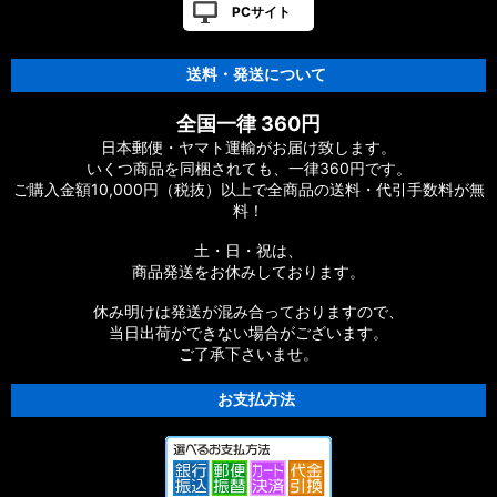
PCサイト
【シマノ】12-13ヴァンキッシュ&リミテッド［VANQUISH］
対応 カスタムパーツ
送料・発送について
【シマノ】20ヴァンフォード［VANFORD］対応 カスタムパー
全国一律 360円
ツ
日本郵便・ヤマト運輸がお届け致します。
いくつ商品を同梱されても、一律360円です。
【シマノ】19ストラディック［STRADIC］対応 カスタムパー
ご購入金額10,000円（税抜）以上で全商品の送料・代引手数料が無
ツ
料！
【シマノ】20ストラディックSW［STRADIC SW］対応 カスタ
土・日・祝は、
ムパーツ
商品発送をお休みしております。
【シマノ】18ストラディックSW［STRADIC SW］対応 カスタ
休み明けは発送が混み合っておりますので、
ムパーツ
当日出荷ができない場合がございます。
ご了承下さいませ。
【シマノ】16ストラディックCI4+［STRADIC CI4+］対応 カ
スタムパーツ
お支払方法
【シマノ】15-16ストラディック［STRADIC］対応 カスタムパ
ーツ