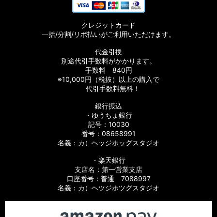
【シマノ】17サステイン［SUSTAIN］対応 カスタムパーツ
クレジットカード
【シマノ】11バイオマスター［BIOMASTER］対応 カスタムパ
一括/分割/リボ払いがご利用いただけます。
ーツ
代金引換
【シマノ】08バイオマスター［BIOMASTER］対応 カスタムパ
別途代引手数料がかかります。
ーツ
手数料 840円
※10,000円（税抜）以上の購入で
【シマノ】06バイオマスターMg［BIOMASTER Mg］対応 カ
代引手数料無料！
スタムパーツ
銀行振込
・ゆうちょ銀行
【シマノ】13-16バイオマスターSW［BIOMASTER SW］対応
カスタムパーツ
記号：10030
番号：08658991
名義：カ）ヘッジホッグスタジオ
【シマノ】10バイオマスターSW［BIOMASTER SW］対応 カ
スタムパーツ
・楽天銀行
支店名：第一営業支店
【シマノ】19スフェロスSW［SPHEROS SW］対応 カスタム
口座番号：普通 7088997
パーツ
名義：カ）ヘツジホツグスタジオ
【シマノ】21スフェロスSW［SPHEROS SW］対応 カスタム
パーツ