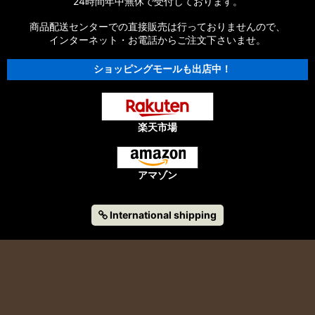
24時間年中無休で受付しております。
商品配送センターでの直接販売は行っておりませんので、
【シマノ】13エクスセンスLB［EXSENCE LB］対応 カスタム
パーツ
インターネット・お電話からご注文下さいませ。
ショッピングモールも出店中！
【シマノ】12エクスセンスCI4+［EXSENCE CI4+］対応 カス
タムパーツ
【シマノ】11-12エクスセンスBB［EXSENCE BB］対応 カスタ
ムパーツ
楽天市場
【シマノ】11エクスセンスLB SS［EXSENCE LB SS］対応 カ
スタムパーツ
アマゾン
【シマノ】10エクスセンスLB［EXSENCE LB］対応 カスタム
パーツ
International shipping
【シマノ】09エクスセンス、10エクスセンス
CI4［EXSENCE］対応 カスタムパーツ
【シマノ】13-15A-RCエアロ CI4+［AR-C AERO CI4+］対応
カスタムパーツ