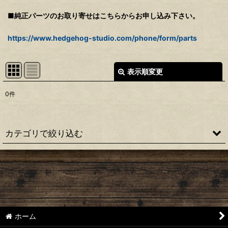
■純正パーツのお取り寄せはこちらからお申し込み下さい。
https://www.hedgehog-studio.com/phone/form/parts
表示順変更
閉じる
0
件
表示数
:
並び順
:
カテゴリで絞り込む
絞り込む
【シマノ】22ステラ［STELLA］対応 カスタムパーツ
【シマノ】18-19ステラ［STELLA］対応 カスタムパーツ
【シマノ】14ステラ［STELLA］対応 カスタムパーツ
ホーム
【シマノ】10ステラ［STELLA］対応 カスタムパーツ