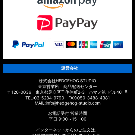
【シマノ】14スフェロスSW［SPHEROS SW］対応 カスタム
パーツ
【シマノ】21エクスセンス［EXSENCE］対応 カスタムパーツ
【シマノ】20エクスセンスBB［EXSENCE BB］対応 カスタム
パーツ
【シマノ】18エクスセンスCI4+［EXSENCE CI4+］対応 カス
タムパーツ
運営会社
【シマノ】17エクスセンス［EXSENCE］対応 カスタムパーツ
株式会社HEDGEHOG STUDIO
東京営業所 商品配送センター
【シマノ】16エクスセンスLB［EXSENCE LB］対応 カスタム
〒120-0036 東京都足立区千住仲町2-3 ハマノ第1ビル401号
パーツ
TEL:03-5284-9790 FAX:050-3488-4381
MAIL:info@hedgehog-studio.com
【シマノ】15エクスセンスLB［EXSENCE LB］対応 カスタム
お電話受付 営業時間
パーツ
平日 9:00～15：00
【シマノ】14エクスセンスBB［EXSENCE BB］対応 カスタム
インターネットからのご注文は、
パーツ