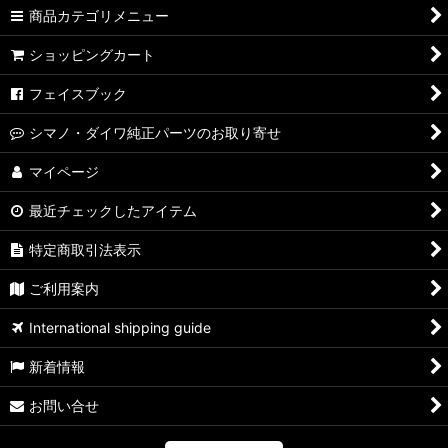
商品カテゴリメニュー
【シマノ】07ステラ［STELLA］対応 カスタムパーツ
ショッピングカート
【シマノ】04ステラ［STELLA］対応 カスタムパーツ
フェイスブック
【シマノ】19-22ステラSW［STELLA SW］対応 カスタムパー
シマノ・ダイワ純正パーツのお取り寄せ
ツ
マイページ
【シマノ】13ステラSW［STELLA SW］対応 カスタムパーツ
最近チェックしたアイテム
【シマノ】08ステラSW［STELLA SW］対応 カスタムパーツ
特定商取引法表示
【シマノ】01ステラSW［STELLA SW］対応 カスタムパーツ
ご利用案内
【シマノ】19ヴァンキッシュ［VANQUISH］対応 カスタムパ
International shipping guide
ーツ
新着情報
17ヴァンキッシュFW用
お問い合せ
【シマノ】16ヴァンキッシュ・17ヴァンキッシュ
FW［VANQUISH］対応 カスタムパーツ