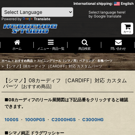
International shipping:
English
Select language here!
by Google translate
Powered by
Translate
カート
ホーム
メニュー・商品一覧
商品検索
問い合わせ
>
>
ホーム
おすすめ商品
スピニングリール（シマノ用）ベアリング・各種パーツ
>
【シマノ】08カーディフ ［CARDIFF］対応 カスタムパーツ
【シマノ】08カーディフ ［CARDIFF］対応 カスタム
パーツ
[
おすすめ商品
]
■08カーディフのリール展開図は下記品番をクリックすると確認
できます。
1000S
・
1000PGS
・
C2000HGS
・
C3000HG
■シマノ純正 ドラグワッシャー