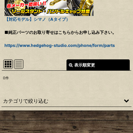
【対応モデル】シマノ（Aタイプ）
■純正パーツのお取り寄せはこちらからお申し込み下さい。
https://www.hedgehog-studio.com/phone/form/parts
表示順変更
閉じる
0
件
表示数
:
並び順
:
カテゴリで絞り込む
絞り込む
【シマノ】22ステラ［STELLA］対応 カスタムパーツ
【シマノ】18-19ステラ［STELLA］対応 カスタムパーツ