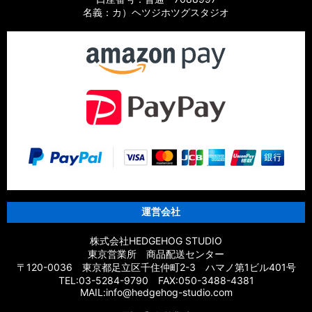
パーツ
名義：カ）ヘツジホツグスタジオ
【シマノ】21スフェロスSW［SPHEROS SW］対応 カスタム
パーツ
【シマノ】14スフェロスSW［SPHEROS SW］対応 カスタム
パーツ
【シマノ】21エクスセンス［EXSENCE］対応 カスタムパーツ
【シマノ】20エクスセンスBB［EXSENCE BB］対応 カスタム
パーツ
【シマノ】18エクスセンスCI4+［EXSENCE CI4+］対応 カス
タムパーツ
運営会社
【シマノ】17エクスセンス［EXSENCE］対応 カスタムパーツ
株式会社HEDGEHOG STUDIO
東京営業所 商品配送センター
【シマノ】16エクスセンスLB［EXSENCE LB］対応 カスタム
〒120-0036 東京都足立区千住仲町2-3 ハマノ第1ビル401号
パーツ
TEL:03-5284-9790 FAX:050-3488-4381
MAIL:info@hedgehog-studio.com
【シマノ】15エクスセンスLB［EXSENCE LB］対応 カスタム