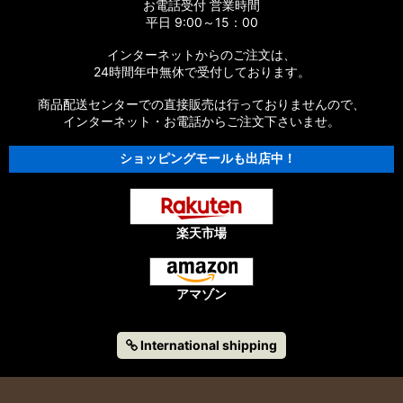
お電話受付 営業時間
パーツ
平日 9:00～15：00
【シマノ】14エクスセンスBB［EXSENCE BB］対応 カスタム
インターネットからのご注文は、
パーツ
24時間年中無休で受付しております。
商品配送センターでの直接販売は行っておりませんので、
【シマノ】13エクスセンスLB［EXSENCE LB］対応 カスタム
パーツ
インターネット・お電話からご注文下さいませ。
ショッピングモールも出店中！
【シマノ】12エクスセンスCI4+［EXSENCE CI4+］対応 カス
タムパーツ
【シマノ】11-12エクスセンスBB［EXSENCE BB］対応 カスタ
ムパーツ
楽天市場
【シマノ】11エクスセンスLB SS［EXSENCE LB SS］対応 カ
スタムパーツ
アマゾン
【シマノ】10エクスセンスLB［EXSENCE LB］対応 カスタム
パーツ
International shipping
【シマノ】09エクスセンス、10エクスセンス
CI4［EXSENCE］対応 カスタムパーツ