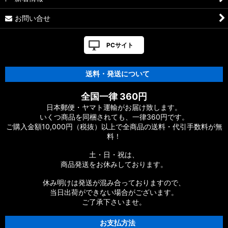
17ヴァンキッシュFW用
お問い合せ
【シマノ】16ヴァンキッシュ・17ヴァンキッシュ
FW［VANQUISH］対応 カスタムパーツ
PCサイト
【シマノ】12-13ヴァンキッシュ&リミテッド［VANQUISH］
対応 カスタムパーツ
送料・発送について
【シマノ】20ヴァンフォード［VANFORD］対応 カスタムパー
全国一律 360円
ツ
日本郵便・ヤマト運輸がお届け致します。
いくつ商品を同梱されても、一律360円です。
【シマノ】19ストラディック［STRADIC］対応 カスタムパー
ご購入金額10,000円（税抜）以上で全商品の送料・代引手数料が無
ツ
料！
【シマノ】20ストラディックSW［STRADIC SW］対応 カスタ
土・日・祝は、
ムパーツ
商品発送をお休みしております。
【シマノ】18ストラディックSW［STRADIC SW］対応 カスタ
休み明けは発送が混み合っておりますので、
ムパーツ
当日出荷ができない場合がございます。
ご了承下さいませ。
【シマノ】16ストラディックCI4+［STRADIC CI4+］対応 カ
スタムパーツ
お支払方法