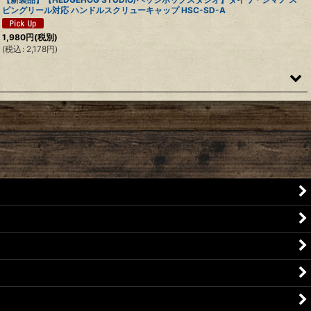
ピングリール対応 ハンドルスクリューキャップ HSC-SD-A
1,980
円
(税別)
(
税込
:
2,178
円
)