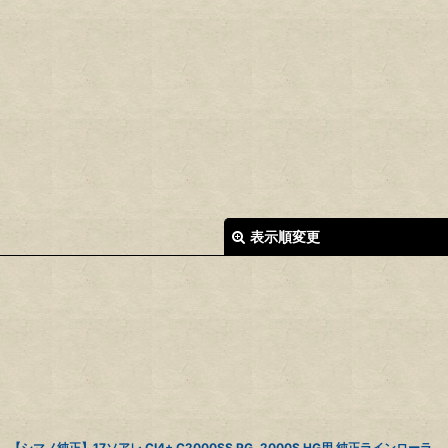
表示順変更
絞り込む
【シマノ純正】17ソアレ CI4+ C2000SS PG, 2000S HG用 純正ラインローラ