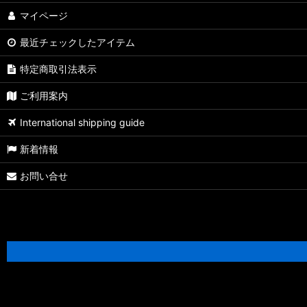
【シマノ】13ステラSW［STELLA SW］対応 カスタムパーツ
マイページ
最近チェックしたアイテム
【シマノ】08ステラSW［STELLA SW］対応 カスタムパーツ
特定商取引法表示
【シマノ】01ステラSW［STELLA SW］対応 カスタムパーツ
ご利用案内
【シマノ】19ヴァンキッシュ［VANQUISH］対応 カスタムパーツ
International shipping guide
17ヴァンキッシュFW用
新着情報
【シマノ】16ヴァンキッシュ・17ヴァンキッシュFW［VANQUISH
お問い合せ
【シマノ】12-13ヴァンキッシュ&リミテッド［VANQUISH］対応 
【シマノ】20ヴァンフォード［VANFORD］対応 カスタムパーツ
【シマノ】19ストラディック［STRADIC］対応 カスタムパーツ
【シマノ】20ストラディックSW［STRADIC SW］対応 カスタムパ