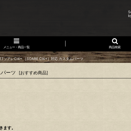
S
b
メニュー・商品一覧
商品検索
7ソアレCI4+ ［SOARE CI4+］対応 カスタムパーツ
タムパーツ
[
おすすめ商品
]
できます。