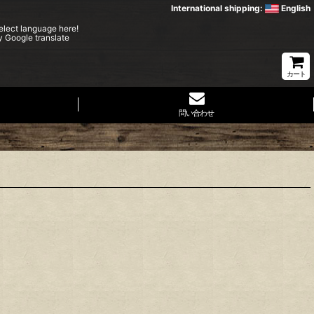
International shipping:
English
elect language here!
y Google translate
カート
問い合わせ