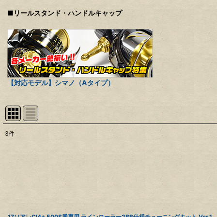
■リールスタンド・ハンドルキャップ
【対応モデル】シマノ（Aタイプ）
3
件
表示数
:
並び順
:
17ソアレCI4+ 500S番専用 ラインローラー2BB仕様チューニングキット Ver.1