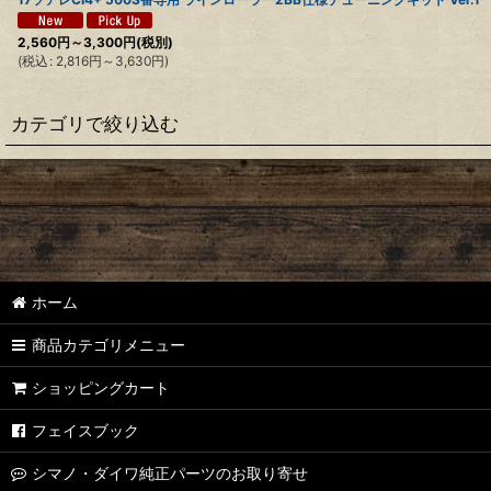
2,560
円
～3,300
円
(税別)
(
税込
:
2,816
円
～3,630
円
)
カテゴリで絞り込む
【シマノ】22ステラ［STELLA］対応 カスタムパーツ
【シマノ】18-19ステラ［STELLA］対応 カスタムパーツ
【シマノ】14ステラ［STELLA］対応 カスタムパーツ
ホーム
【シマノ】10ステラ［STELLA］対応 カスタムパーツ
商品カテゴリメニュー
【シマノ】07ステラ［STELLA］対応 カスタムパーツ
ショッピングカート
【シマノ】04ステラ［STELLA］対応 カスタムパーツ
フェイスブック
【シマノ】19-22ステラSW［STELLA SW］対応 カスタムパーツ
シマノ・ダイワ純正パーツのお取り寄せ