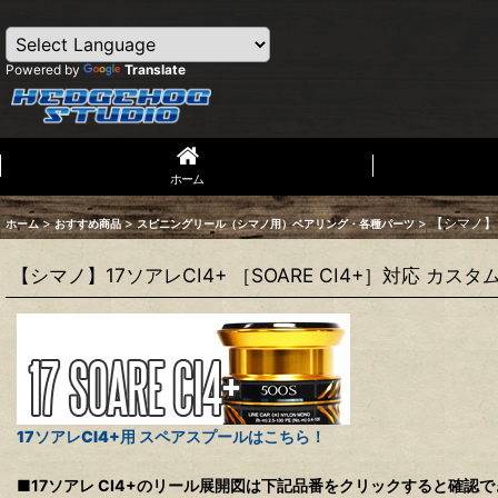
Powered by
Translate
ホーム
>
>
>
【シマノ】1
ホーム
おすすめ商品
スピニングリール（シマノ用）ベアリング・各種パーツ
【シマノ】17ソアレCI4+ ［SOARE CI4+］対応 カス
17ソアレCI4+用 スペアスプールはこちら！
■17ソアレ CI4+のリール展開図は下記品番をクリックすると確認