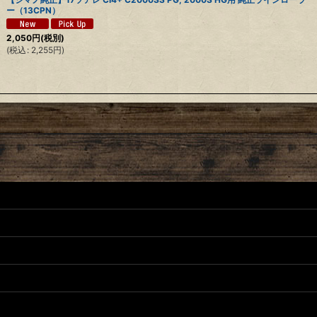
ー（13CPN）
2,050
円
(税別)
(
税込
:
2,255
円
)