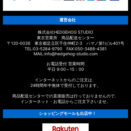
【シマノ】18エクスセンスCI4+［EXSENCE CI4+］対応 カス
タムパーツ
運営会社
【シマノ】17エクスセンス［EXSENCE］対応 カスタムパーツ
株式会社HEDGEHOG STUDIO
東京営業所 商品配送センター
【シマノ】16エクスセンスLB［EXSENCE LB］対応 カスタム
〒120-0036 東京都足立区千住仲町2-3 ハマノ第1ビル401号
パーツ
TEL:03-5284-9790 FAX:050-3488-4381
MAIL:info@hedgehog-studio.com
【シマノ】15エクスセンスLB［EXSENCE LB］対応 カスタム
お電話受付 営業時間
パーツ
平日 9:00～15：00
【シマノ】14エクスセンスBB［EXSENCE BB］対応 カスタム
インターネットからのご注文は、
パーツ
24時間年中無休で受付しております。
商品配送センターでの直接販売は行っておりませんので、
【シマノ】13エクスセンスLB［EXSENCE LB］対応 カスタム
パーツ
インターネット・お電話からご注文下さいませ。
ショッピングモールも出店中！
【シマノ】12エクスセンスCI4+［EXSENCE CI4+］対応 カス
タムパーツ