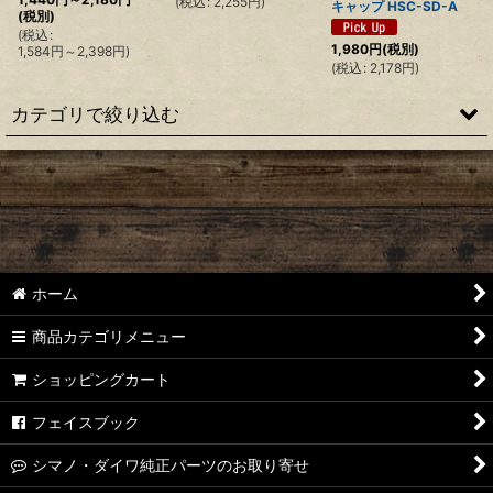
(
税込
:
2,255
円
)
キャップ HSC-SD-A
(税別)
(
税込
:
1,980
円
(税別)
1,584
円
～2,398
円
)
(
税込
:
2,178
円
)
カテゴリで絞り込む
【シマノ】22ステラ［STELLA］対応 カスタムパーツ
【シマノ】18-19ステラ［STELLA］対応 カスタムパーツ
【シマノ】14ステラ［STELLA］対応 カスタムパーツ
ホーム
【シマノ】10ステラ［STELLA］対応 カスタムパーツ
商品カテゴリメニュー
【シマノ】07ステラ［STELLA］対応 カスタムパーツ
ショッピングカート
【シマノ】04ステラ［STELLA］対応 カスタムパーツ
フェイスブック
【シマノ】19-22ステラSW［STELLA SW］対応 カスタムパー
シマノ・ダイワ純正パーツのお取り寄せ
ツ