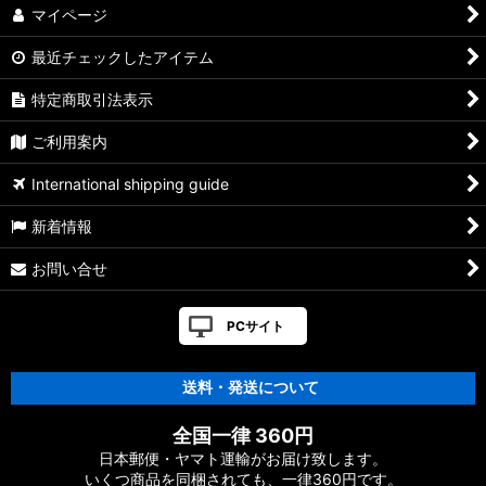
マイページ
【シマノ】13ステラSW［STELLA SW］対応 カスタムパーツ
最近チェックしたアイテム
【シマノ】08ステラSW［STELLA SW］対応 カスタムパーツ
特定商取引法表示
【シマノ】01ステラSW［STELLA SW］対応 カスタムパーツ
ご利用案内
【シマノ】19ヴァンキッシュ［VANQUISH］対応 カスタムパ
International shipping guide
ーツ
新着情報
17ヴァンキッシュFW用
お問い合せ
【シマノ】16ヴァンキッシュ・17ヴァンキッシュ
FW［VANQUISH］対応 カスタムパーツ
PCサイト
【シマノ】12-13ヴァンキッシュ&リミテッド［VANQUISH］
対応 カスタムパーツ
送料・発送について
【シマノ】20ヴァンフォード［VANFORD］対応 カスタムパー
全国一律 360円
ツ
日本郵便・ヤマト運輸がお届け致します。
いくつ商品を同梱されても、一律360円です。
【シマノ】19ストラディック［STRADIC］対応 カスタムパー