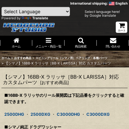
International shipping:
English
Select language here!
by Google translate
Powered by
Translate
カート
ホーム
メニュー・商品一覧
商品検索
問い合わせ
>
>
ホーム
おすすめ商品
スピニングリール（シマノ用）ベアリング・各種パーツ
>
【シマノ】16BB-X ラリッサ［BB-X LARISSA］対応 カスタムパーツ
【シマノ】16BB-X ラリッサ［BB-X LARISSA］対応
カスタムパーツ
[
おすすめ商品
]
■16BB-X ラリッサのリール展開図は下記品番をクリックすると確
認できます。
2500DHG
・
2500DXG
・
C3000DHG
・
C3000DXG
■シマノ純正 ドラグワッシャー