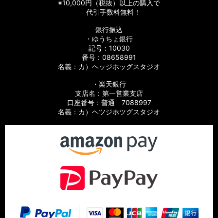
※10,000円（税抜）以上の購入で
【シマノ】06バイオマスターMg［BIOMASTER Mg］対応 カ
代引手数料無料！
スタムパーツ
銀行振込
・ゆうちょ銀行
【シマノ】13-16バイオマスターSW［BIOMASTER SW］対応
カスタムパーツ
記号：10030
番号：08658991
名義：カ）ヘッジホッグスタジオ
【シマノ】10バイオマスターSW［BIOMASTER SW］対応 カ
スタムパーツ
・楽天銀行
支店名：第一営業支店
【シマノ】19スフェロスSW［SPHEROS SW］対応 カスタム
口座番号：普通 7088997
パーツ
名義：カ）ヘツジホツグスタジオ
【シマノ】21スフェロスSW［SPHEROS SW］対応 カスタム
パーツ
【シマノ】14スフェロスSW［SPHEROS SW］対応 カスタム
パーツ
【シマノ】21エクスセンス［EXSENCE］対応 カスタムパーツ
【シマノ】20エクスセンスBB［EXSENCE BB］対応 カスタム
パーツ