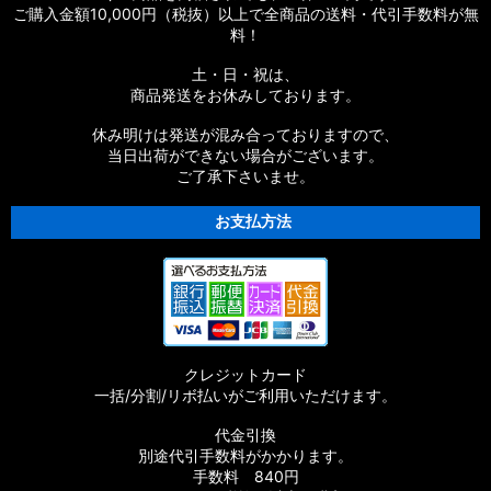
ご購入金額10,000円（税抜）以上で全商品の送料・代引手数料が無
ツ
料！
【シマノ】20ストラディックSW［STRADIC SW］対応 カスタ
土・日・祝は、
ムパーツ
商品発送をお休みしております。
【シマノ】18ストラディックSW［STRADIC SW］対応 カスタ
休み明けは発送が混み合っておりますので、
ムパーツ
当日出荷ができない場合がございます。
ご了承下さいませ。
【シマノ】16ストラディックCI4+［STRADIC CI4+］対応 カ
スタムパーツ
お支払方法
【シマノ】15-16ストラディック［STRADIC］対応 カスタムパ
ーツ
【シマノ】17サステイン［SUSTAIN］対応 カスタムパーツ
クレジットカード
【シマノ】11バイオマスター［BIOMASTER］対応 カスタムパ
一括/分割/リボ払いがご利用いただけます。
ーツ
代金引換
【シマノ】08バイオマスター［BIOMASTER］対応 カスタムパ
別途代引手数料がかかります。
ーツ
手数料 840円