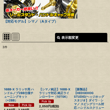
【対応モデル】シマノ（Aタイプ）
表示順変更
閉じる
3
件
表示数
:
並び順
:
絞り込む
16BB-X ラリッサ用 ハ
【シマノ純正】16BB-X
【新製品】
ンドルノブ2BB仕様チ
ラリッサ対応 純正ライ
【HEDGEHOG
ューニングキット
ンローラー（10TSK）
STUDIO/ヘッジホッグ
（+2BB）
スタジオ】ダイワ・シ
マノ スピングリール対
2,050
円
(税別)
応 ハンドルスクリュー
1,440
円
～2,180
円