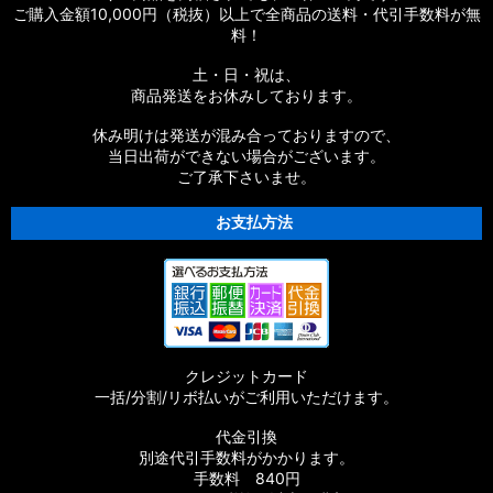
ご購入金額10,000円（税抜）以上で全商品の送料・代引手数料が無
ツ
料！
【シマノ】20ストラディックSW［STRADIC SW］対応 カスタ
土・日・祝は、
ムパーツ
商品発送をお休みしております。
【シマノ】18ストラディックSW［STRADIC SW］対応 カスタ
休み明けは発送が混み合っておりますので、
ムパーツ
当日出荷ができない場合がございます。
ご了承下さいませ。
【シマノ】16ストラディックCI4+［STRADIC CI4+］対応 カ
スタムパーツ
お支払方法
【シマノ】15-16ストラディック［STRADIC］対応 カスタムパ
ーツ
【シマノ】17サステイン［SUSTAIN］対応 カスタムパーツ
クレジットカード
【シマノ】11バイオマスター［BIOMASTER］対応 カスタムパ
一括/分割/リボ払いがご利用いただけます。
ーツ
代金引換
【シマノ】08バイオマスター［BIOMASTER］対応 カスタムパ
別途代引手数料がかかります。
ーツ
手数料 840円