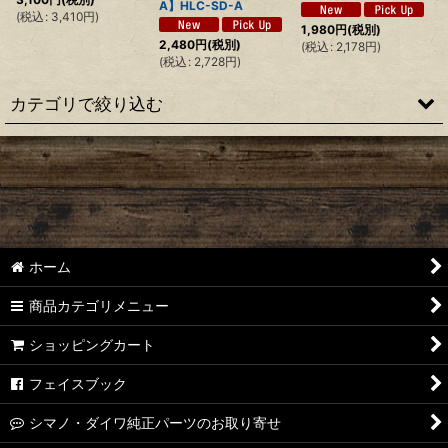
A】HLC-SD-A
(
税込
:
3,410
円
)
1,980
円
(税別)
2,480
円
(税別)
(
税込
:
2,178
円
)
(
税込
:
2,728
円
)
カテゴリで絞り込む
【シマノ】22ステラ［STELLA］対応 カスタムパーツ
【シマノ】18-19ステラ［STELLA］対応 カスタムパーツ
【シマノ】14ステラ［STELLA］対応 カスタムパーツ
ホーム
【シマノ】10ステラ［STELLA］対応 カスタムパーツ
商品カテゴリメニュー
【シマノ】07ステラ［STELLA］対応 カスタムパーツ
ショッピングカート
【シマノ】04ステラ［STELLA］対応 カスタムパーツ
フェイスブック
【シマノ】19-22ステラSW［STELLA SW］対応 カスタムパー
シマノ・ダイワ純正パーツのお取り寄せ
ツ