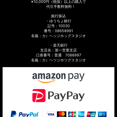
※10,000円（税抜）以上の購入で
【シマノ】06バイオマスターMg［BIOMASTER Mg］対応 カ
代引手数料無料！
スタムパーツ
銀行振込
・ゆうちょ銀行
【シマノ】13-16バイオマスターSW［BIOMASTER SW］対応
カスタムパーツ
記号：10030
番号：08658991
名義：カ）ヘッジホッグスタジオ
【シマノ】10バイオマスターSW［BIOMASTER SW］対応 カ
スタムパーツ
・楽天銀行
支店名：第一営業支店
【シマノ】19スフェロスSW［SPHEROS SW］対応 カスタム
口座番号：普通 7088997
パーツ
名義：カ）ヘツジホツグスタジオ
【シマノ】21スフェロスSW［SPHEROS SW］対応 カスタム
パーツ
【シマノ】14スフェロスSW［SPHEROS SW］対応 カスタム
パーツ
【シマノ】21エクスセンス［EXSENCE］対応 カスタムパーツ
【シマノ】20エクスセンスBB［EXSENCE BB］対応 カスタム
パーツ