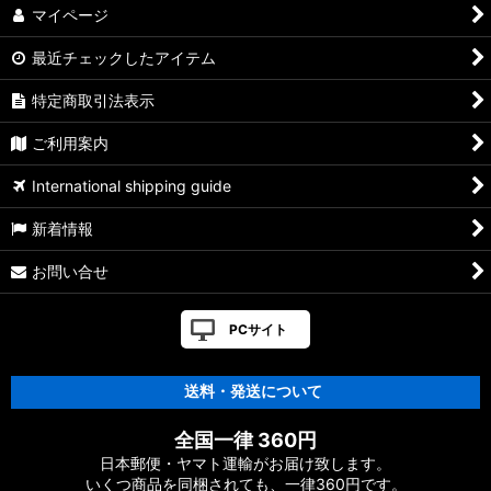
マイページ
【シマノ】13ステラSW［STELLA SW］対応 カスタムパーツ
最近チェックしたアイテム
【シマノ】08ステラSW［STELLA SW］対応 カスタムパーツ
特定商取引法表示
【シマノ】01ステラSW［STELLA SW］対応 カスタムパーツ
ご利用案内
【シマノ】19ヴァンキッシュ［VANQUISH］対応 カスタムパ
International shipping guide
ーツ
新着情報
17ヴァンキッシュFW用
お問い合せ
【シマノ】16ヴァンキッシュ・17ヴァンキッシュ
FW［VANQUISH］対応 カスタムパーツ
PCサイト
【シマノ】12-13ヴァンキッシュ&リミテッド［VANQUISH］
対応 カスタムパーツ
送料・発送について
【シマノ】20ヴァンフォード［VANFORD］対応 カスタムパー
全国一律 360円
ツ
日本郵便・ヤマト運輸がお届け致します。
いくつ商品を同梱されても、一律360円です。
【シマノ】19ストラディック［STRADIC］対応 カスタムパー