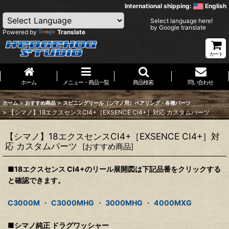
International shipping:
English
Select language here!
by Google translate
Powered by
Translate
カート
ホーム
メニュー・商品一覧
商品検索
問い合わせ
>
>
ホーム
おすすめ商品
スピニングリール（シマノ用）ベアリング・各種パーツ
>
【シマノ】18エクスセンスCI4+［EXSENCE CI4+］対応 カスタムパーツ
【シマノ】18エクスセンスCI4+［EXSENCE CI4+］対
応 カスタムパーツ
[
おすすめ商品
]
■18エクスセンス CI4+のリール展開図は下記品番をクリックする
と確認できます。
C3000M
・
C3000MHG
・
3000MHG
・
4000MXG
■シマノ純正 ドラグワッシャー