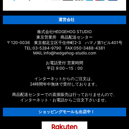
【シマノ】18エクスセンスCI4+［EXSENCE CI4+］対応 カス
タムパーツ
運営会社
【シマノ】17エクスセンス［EXSENCE］対応 カスタムパーツ
株式会社HEDGEHOG STUDIO
東京営業所 商品配送センター
【シマノ】16エクスセンスLB［EXSENCE LB］対応 カスタム
〒120-0036 東京都足立区千住仲町2-3 ハマノ第1ビル401号
パーツ
TEL:03-5284-9790 FAX:050-3488-4381
MAIL:info@hedgehog-studio.com
【シマノ】15エクスセンスLB［EXSENCE LB］対応 カスタム
お電話受付 営業時間
パーツ
平日 9:00～15：00
【シマノ】14エクスセンスBB［EXSENCE BB］対応 カスタム
インターネットからのご注文は、
パーツ
24時間年中無休で受付しております。
商品配送センターでの直接販売は行っておりませんので、
【シマノ】13エクスセンスLB［EXSENCE LB］対応 カスタム
パーツ
インターネット・お電話からご注文下さいませ。
ショッピングモールも出店中！
【シマノ】12エクスセンスCI4+［EXSENCE CI4+］対応 カス
タムパーツ