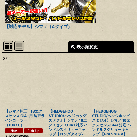
【対応モデル】シマノ（Aタイプ）
表示順変更
閉じる
3
件
表示数
:
並び順
:
絞り込む
【シマノ純正】18エク
【HEDGEHOG
【HEDGEHOG
スセンス CI4+用 純正ラ
STUDIO/ヘッジホッグ
STUDIO/ヘッジホッグ
インローラー
スタジオ】シマノ 18エ
スタジオ】シマノ 18エ
（10RY0）
クスセンスCI4+対応 ハ
クスセンスCI4+対応 ハ
ンドルスクリューキャ
ンドルスクリューキャ
ップ【ロングタイプ-
ップ 【HSC-SD-A】
3,100
円
(税別)