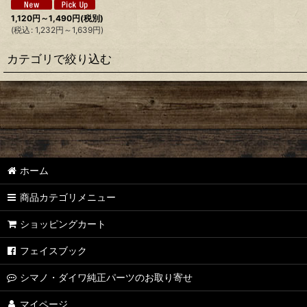
1,120
円
～1,490
円
(税別)
(
税込
:
1,232
円
～1,639
円
)
カテゴリで絞り込む
【シマノ】22ステラ［STELLA］対応 カスタムパーツ
【シマノ】18-19ステラ［STELLA］対応 カスタムパーツ
【シマノ】14ステラ［STELLA］対応 カスタムパーツ
ホーム
【シマノ】10ステラ［STELLA］対応 カスタムパーツ
商品カテゴリメニュー
【シマノ】07ステラ［STELLA］対応 カスタムパーツ
ショッピングカート
【シマノ】04ステラ［STELLA］対応 カスタムパーツ
フェイスブック
【シマノ】19-22ステラSW［STELLA SW］対応 カスタムパーツ
シマノ・ダイワ純正パーツのお取り寄せ
【シマノ】13ステラSW［STELLA SW］対応 カスタムパーツ
マイページ