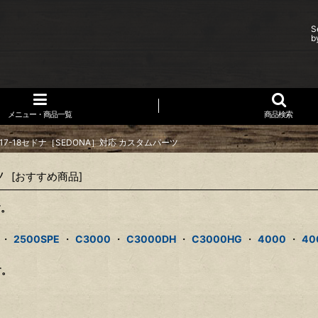
S
b
メニュー・商品一覧
商品検索
7-18セドナ［SEDONA］対応 カスタムパーツ
ツ
[
おすすめ商品
]
す。
・
2500SPE
・
C3000
・
C3000DH
・
C3000HG
・
4000
・
40
す。