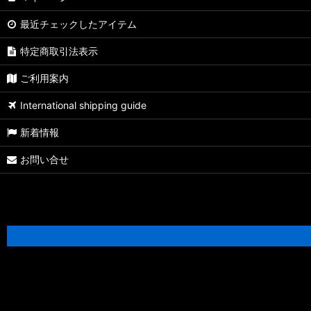
最近チェックしたアイテム
【シマノ】08ステラSW［STELLA SW］対応 カスタムパーツ
特定商取引法表示
【シマノ】01ステラSW［STELLA SW］対応 カスタムパーツ
ご利用案内
【シマノ】19ヴァンキッシュ［VANQUISH］対応 カスタムパーツ
International shipping guide
17ヴァンキッシュFW用
新着情報
【シマノ】16ヴァンキッシュ・17ヴァンキッシュFW［VANQUISH
お問い合せ
【シマノ】12-13ヴァンキッシュ&リミテッド［VANQUISH］対応 
【シマノ】20ヴァンフォード［VANFORD］対応 カスタムパーツ
【シマノ】19ストラディック［STRADIC］対応 カスタムパーツ
【シマノ】20ストラディックSW［STRADIC SW］対応 カスタムパ
【シマノ】18ストラディックSW［STRADIC SW］対応 カスタムパ