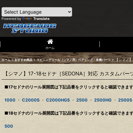
Powered by
Translate
ホーム
>
>
>
【シマノ】1
ホーム
おすすめ商品
スピニングリール（シマノ用）ベアリング・各種パーツ
【シマノ】17-18セドナ［SEDONA］対応 カスタムパー
■17セドナのリール展開図は下記品番をクリックすると確認できま
1000
・
C2000S
・
C2000HGS
・
2500
・
2500HG
・
2500S
■18セドナのリール展開図は下記品番をクリックすると確認できま
500