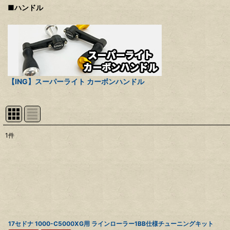
■ハンドル
【ING】スーパーライト カーボンハンドル
1
件
表示数
:
並び順
:
17セドナ 1000-C5000XG用 ラインローラー1BB仕様チューニングキット