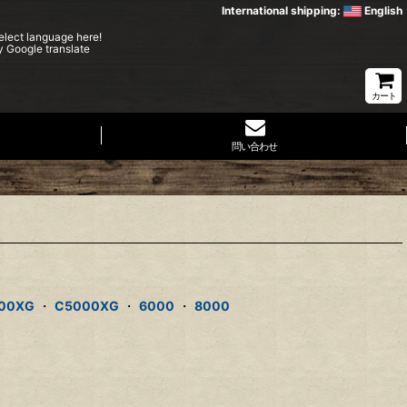
International shipping:
English
elect language here!
y Google translate
カート
問い合わせ
00XG
・
C5000XG
・
6000
・
8000