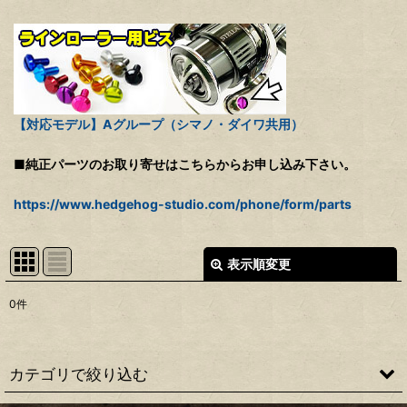
【対応モデル】Aグループ（シマノ・ダイワ共用）
■純正パーツのお取り寄せはこちらからお申し込み下さい。
https://www.hedgehog-studio.com/phone/form/parts
表示順変更
閉じる
0
件
表示数
:
並び順
:
カテゴリで絞り込む