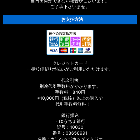
当日出荷ができない場合がございます。
ご了承下さいませ。
【シマノ】16ストラディックCI4+［STRADIC CI4+］対応 カ
スタムパーツ
お支払方法
【シマノ】15-16ストラディック［STRADIC］対応 カスタムパ
ーツ
【シマノ】17サステイン［SUSTAIN］対応 カスタムパーツ
クレジットカード
【シマノ】11バイオマスター［BIOMASTER］対応 カスタムパ
一括/分割/リボ払いがご利用いただけます。
ーツ
代金引換
【シマノ】08バイオマスター［BIOMASTER］対応 カスタムパ
別途代引手数料がかかります。
ーツ
手数料 840円
※10,000円（税抜）以上の購入で
【シマノ】06バイオマスターMg［BIOMASTER Mg］対応 カ
代引手数料無料！
スタムパーツ
銀行振込
・ゆうちょ銀行
【シマノ】13-16バイオマスターSW［BIOMASTER SW］対応
カスタムパーツ
記号：10030
番号：08658991
名義：カ）ヘッジホッグスタジオ