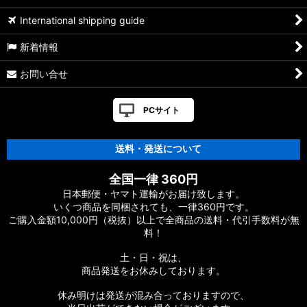
【シマノ】19ヴァンキッシュ［VANQUISH］対応 カスタムパ
International shipping guide
ーツ
新着情報
17ヴァンキッシュFW用
お問い合せ
【シマノ】16ヴァンキッシュ・17ヴァンキッシュ
FW［VANQUISH］対応 カスタムパーツ
PCサイト
【シマノ】12-13ヴァンキッシュ&リミテッド［VANQUISH］
対応 カスタムパーツ
送料・発送について
【シマノ】20ヴァンフォード［VANFORD］対応 カスタムパー
全国一律 360円
ツ
日本郵便・ヤマト運輸がお届け致します。
いくつ商品を同梱されても、一律360円です。
【シマノ】19ストラディック［STRADIC］対応 カスタムパー
ご購入金額10,000円（税抜）以上で全商品の送料・代引手数料が無
ツ
料！
【シマノ】20ストラディックSW［STRADIC SW］対応 カスタ
土・日・祝は、
ムパーツ
商品発送をお休みしております。
【シマノ】18ストラディックSW［STRADIC SW］対応 カスタ
休み明けは発送が混み合っておりますので、
ムパーツ