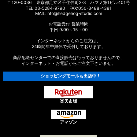
【シマノ】16エクスセンスLB［EXSENCE LB］対応 カスタム
〒120-0036 東京都足立区千住仲町2-3 ハマノ第1ビル401号
パーツ
TEL:03-5284-9790 FAX:050-3488-4381
MAIL:info@hedgehog-studio.com
【シマノ】15エクスセンスLB［EXSENCE LB］対応 カスタム
お電話受付 営業時間
パーツ
平日 9:00～15：00
【シマノ】14エクスセンスBB［EXSENCE BB］対応 カスタム
インターネットからのご注文は、
パーツ
24時間年中無休で受付しております。
商品配送センターでの直接販売は行っておりませんので、
【シマノ】13エクスセンスLB［EXSENCE LB］対応 カスタム
パーツ
インターネット・お電話からご注文下さいませ。
ショッピングモールも出店中！
【シマノ】12エクスセンスCI4+［EXSENCE CI4+］対応 カス
タムパーツ
【シマノ】11-12エクスセンスBB［EXSENCE BB］対応 カスタ
ムパーツ
楽天市場
【シマノ】11エクスセンスLB SS［EXSENCE LB SS］対応 カ
スタムパーツ
アマゾン
【シマノ】10エクスセンスLB［EXSENCE LB］対応 カスタム