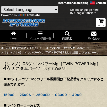
International shipping:
English
Select language here!
by Google translate
Powered by
Translate
カート
ホーム
メニュー・商品一覧
商品検索
問い合わせ
>
>
ホーム
おすすめ商品
スピニングリール（シマノ用）ベアリング・各種パーツ
>
【シマノ】03ツインパワーMg［TWIN POWER Mg］対応 カスタムパーツ
【シマノ】03ツインパワーMg［TWIN POWER Mg］
対応 カスタムパーツ
[
おすすめ商品
]
■03ツインパワーMgのリール展開図は下記品番をクリックすると
確認できます。
1500S
・
2500S
・
2500SD
・
C3000
・
4000
■ラインローラー用ビス