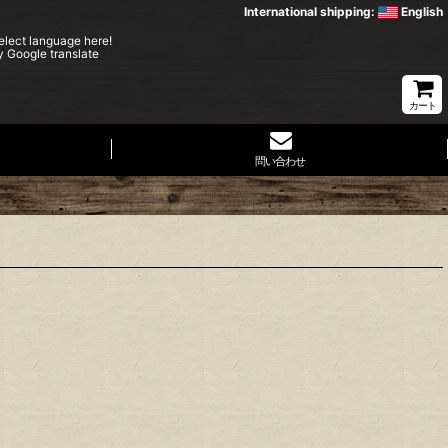
International shipping:
English
elect language here!
y Google translate
カート
問い合わせ