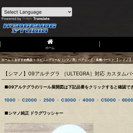
Powered by
Translate
ホーム
>
>
>
【シマノ】
ホーム
おすすめ商品
スピニングリール（シマノ用）ベアリング・各種パーツ
【シマノ】09アルテグラ ［ULTEGRA］対応 カスタムパ
■09アルテグラのリール展開図は下記品番をクリックすると確認で
1000
・
C2000
・
2500
・
C3000
・
4000
・
C5000
・
600
■シマノ純正 ドラグワッシャー