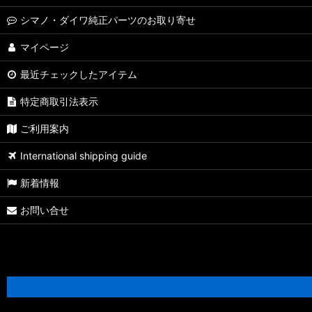
【シマノ】19-22ステラSW［STELLA SW］対応 カスタムパーツ
シマノ・ダイワ純正パーツのお取り寄せ
【シマノ】13ステラSW［STELLA SW］対応 カスタムパーツ
マイページ
最近チェックしたアイテム
【シマノ】08ステラSW［STELLA SW］対応 カスタムパーツ
特定商取引法表示
【シマノ】01ステラSW［STELLA SW］対応 カスタムパーツ
ご利用案内
【シマノ】19ヴァンキッシュ［VANQUISH］対応 カスタムパーツ
International shipping guide
17ヴァンキッシュFW用
新着情報
【シマノ】16ヴァンキッシュ・17ヴァンキッシュFW［VANQUISH
お問い合せ
【シマノ】12-13ヴァンキッシュ&リミテッド［VANQUISH］対応 
【シマノ】20ヴァンフォード［VANFORD］対応 カスタムパーツ
【シマノ】19ストラディック［STRADIC］対応 カスタムパーツ