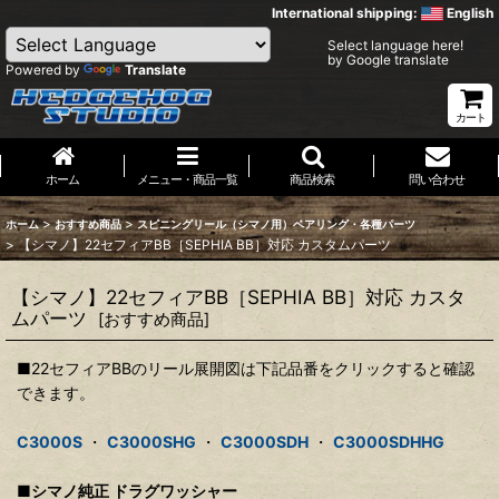
International shipping:
English
Select language here!
by Google translate
Powered by
Translate
カート
ホーム
メニュー・商品一覧
商品検索
問い合わせ
>
>
ホーム
おすすめ商品
スピニングリール（シマノ用）ベアリング・各種パーツ
>
【シマノ】22セフィアBB［SEPHIA BB］対応 カスタムパーツ
【シマノ】22セフィアBB［SEPHIA BB］対応 カスタ
ムパーツ
[
おすすめ商品
]
■22セフィアBBのリール展開図は下記品番をクリックすると確認
できます。
C3000S
・
C3000SHG
・
C3000SDH
・
C3000SDHHG
■シマノ純正 ドラグワッシャー