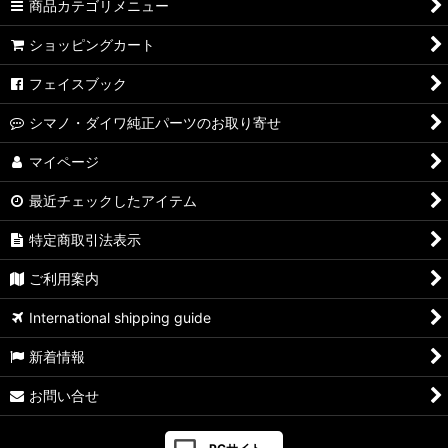
商品カテゴリメニュー
【シマノ】07ステラ［STELLA］対応 カスタムパーツ
ショッピングカート
【シマノ】04ステラ［STELLA］対応 カスタムパーツ
フェイスブック
【シマノ】19-22ステラSW［STELLA SW］対応 カスタムパー
シマノ・ダイワ純正パーツのお取り寄せ
ツ
マイページ
【シマノ】13ステラSW［STELLA SW］対応 カスタムパーツ
最近チェックしたアイテム
【シマノ】08ステラSW［STELLA SW］対応 カスタムパーツ
特定商取引法表示
【シマノ】01ステラSW［STELLA SW］対応 カスタムパーツ
ご利用案内
【シマノ】19ヴァンキッシュ［VANQUISH］対応 カスタムパ
International shipping guide
ーツ
新着情報
17ヴァンキッシュFW用
お問い合せ
【シマノ】16ヴァンキッシュ・17ヴァンキッシュ
FW［VANQUISH］対応 カスタムパーツ