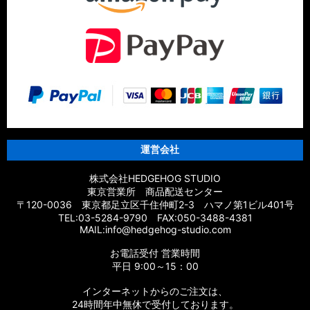
【シマノ】14スフェロスSW［SPHEROS SW］対応 カスタム
パーツ
【シマノ】21エクスセンス［EXSENCE］対応 カスタムパーツ
【シマノ】20エクスセンスBB［EXSENCE BB］対応 カスタム
パーツ
【シマノ】18エクスセンスCI4+［EXSENCE CI4+］対応 カス
タムパーツ
運営会社
【シマノ】17エクスセンス［EXSENCE］対応 カスタムパーツ
株式会社HEDGEHOG STUDIO
東京営業所 商品配送センター
【シマノ】16エクスセンスLB［EXSENCE LB］対応 カスタム
〒120-0036 東京都足立区千住仲町2-3 ハマノ第1ビル401号
パーツ
TEL:03-5284-9790 FAX:050-3488-4381
MAIL:info@hedgehog-studio.com
【シマノ】15エクスセンスLB［EXSENCE LB］対応 カスタム
お電話受付 営業時間
パーツ
平日 9:00～15：00
【シマノ】14エクスセンスBB［EXSENCE BB］対応 カスタム
インターネットからのご注文は、
パーツ
24時間年中無休で受付しております。