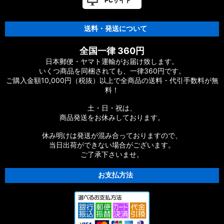
PCサイト
【シマノ】12-13ヴァンキッシュ&リミテッド［VANQUISH］
対応 カスタムパーツ
送料・発送について
【シマノ】20ヴァンフォード［VANFORD］対応 カスタムパー
全国一律 360円
ツ
日本郵便・ヤマト運輸がお届け致します。
いくつ商品を同梱されても、一律360円です。
【シマノ】19ストラディック［STRADIC］対応 カスタムパー
ご購入金額10,000円（税抜）以上で全商品の送料・代引手数料が無
ツ
料！
【シマノ】20ストラディックSW［STRADIC SW］対応 カスタ
土・日・祝は、
ムパーツ
商品発送をお休みしております。
【シマノ】18ストラディックSW［STRADIC SW］対応 カスタ
休み明けは発送が混み合っておりますので、
ムパーツ
当日出荷ができない場合がございます。
ご了承下さいませ。
【シマノ】16ストラディックCI4+［STRADIC CI4+］対応 カ
スタムパーツ
お支払方法
【シマノ】15-16ストラディック［STRADIC］対応 カスタムパ
ーツ