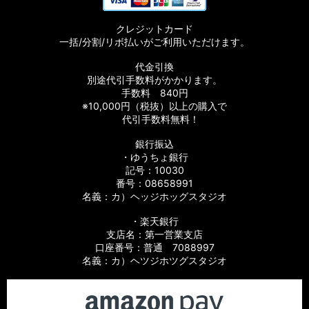
【シマノ】17サステイン［SUSTAIN］対応 カスタムパーツ
クレジットカード
【シマノ】11バイオマスター［BIOMASTER］対応 カスタムパ
一括/分割/リボ払いがご利用いただけます。
ーツ
代金引換
【シマノ】08バイオマスター［BIOMASTER］対応 カスタムパ
別途代引手数料がかかります。
ーツ
手数料 840円
※10,000円（税抜）以上の購入で
【シマノ】06バイオマスターMg［BIOMASTER Mg］対応 カ
代引手数料無料！
スタムパーツ
銀行振込
・ゆうちょ銀行
【シマノ】13-16バイオマスターSW［BIOMASTER SW］対応
カスタムパーツ
記号：10030
番号：08658991
名義：カ）ヘッジホッグスタジオ
【シマノ】10バイオマスターSW［BIOMASTER SW］対応 カ
スタムパーツ
・楽天銀行
支店名：第一営業支店
【シマノ】19スフェロスSW［SPHEROS SW］対応 カスタム
口座番号：普通 7088997
パーツ
名義：カ）ヘツジホツグスタジオ
【シマノ】21スフェロスSW［SPHEROS SW］対応 カスタム
パーツ