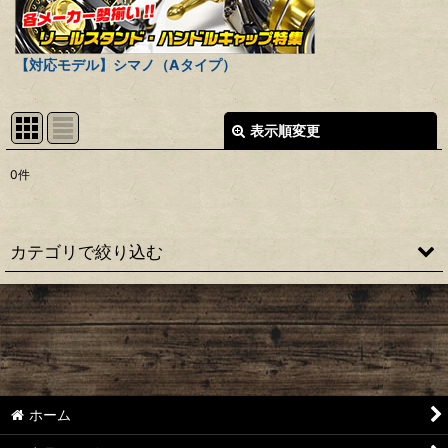
【対応モデル】シマノ（Aタイプ）
表示順変更
閉じる
0
件
表示数
:
並び順
:
カテゴリで絞り込む
絞り込む
【シマノ】22ステラ［STELLA］対応 カスタムパーツ
【シマノ】18-19ステラ［STELLA］対応 カスタムパーツ
【シマノ】14ステラ［STELLA］対応 カスタムパーツ
ホーム
【シマノ】10ステラ［STELLA］対応 カスタムパーツ