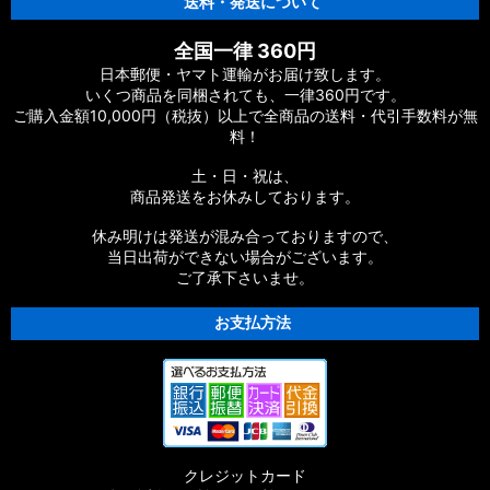
送料・発送について
【シマノ】20ヴァンフォード［VANFORD］対応 カスタムパー
全国一律 360円
ツ
日本郵便・ヤマト運輸がお届け致します。
いくつ商品を同梱されても、一律360円です。
【シマノ】19ストラディック［STRADIC］対応 カスタムパー
ご購入金額10,000円（税抜）以上で全商品の送料・代引手数料が無
ツ
料！
【シマノ】20ストラディックSW［STRADIC SW］対応 カスタ
土・日・祝は、
ムパーツ
商品発送をお休みしております。
【シマノ】18ストラディックSW［STRADIC SW］対応 カスタ
休み明けは発送が混み合っておりますので、
ムパーツ
当日出荷ができない場合がございます。
ご了承下さいませ。
【シマノ】16ストラディックCI4+［STRADIC CI4+］対応 カ
スタムパーツ
お支払方法
【シマノ】15-16ストラディック［STRADIC］対応 カスタムパ
ーツ
【シマノ】17サステイン［SUSTAIN］対応 カスタムパーツ
クレジットカード
【シマノ】11バイオマスター［BIOMASTER］対応 カスタムパ