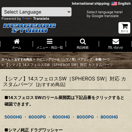
International shipping:
English
Select language here!
by Google translate
Powered by
Translate
カート
ホーム
メニュー・商品一覧
商品検索
問い合わせ
>
>
ホーム
おすすめ商品
スピニングリール（シマノ用）ベアリング・各種パーツ
>
【シマノ】14スフェロスSW［SPHEROS SW］対応 カスタムパーツ
【シマノ】14スフェロスSW［SPHEROS SW］対応 カ
スタムパーツ
[
おすすめ商品
]
■14スフェロス SWのリール展開図は下記品番をクリックすると
確認できます。
5000HG
・
6000PG
・
6000HG
・
8000PG
・
8000HG
■シマノ純正 ドラグワッシャー