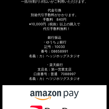
一括/分割/リボ払いがご利用いただけます。
ーツ
代金引換
【シマノ】08バイオマスター［BIOMASTER］対応 カスタムパ
別途代引手数料がかかります。
ーツ
手数料 840円
※10,000円（税抜）以上の購入で
【シマノ】06バイオマスターMg［BIOMASTER Mg］対応 カ
代引手数料無料！
スタムパーツ
銀行振込
・ゆうちょ銀行
【シマノ】13-16バイオマスターSW［BIOMASTER SW］対応
カスタムパーツ
記号：10030
番号：08658991
名義：カ）ヘッジホッグスタジオ
【シマノ】10バイオマスターSW［BIOMASTER SW］対応 カ
スタムパーツ
・楽天銀行
支店名：第一営業支店
【シマノ】19スフェロスSW［SPHEROS SW］対応 カスタム
口座番号：普通 7088997
パーツ
名義：カ）ヘツジホツグスタジオ
【シマノ】21スフェロスSW［SPHEROS SW］対応 カスタム
パーツ
【シマノ】14スフェロスSW［SPHEROS SW］対応 カスタム
パーツ