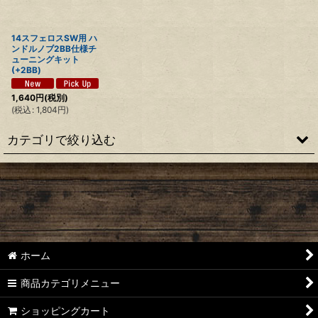
絞り込む
14スフェロスSW用 ハ
ンドルノブ2BB仕様チ
ューニングキット
(+2BB)
1,640
円
(税別)
(
税込
:
1,804
円
)
カテゴリで絞り込む
【シマノ】22ステラ［STELLA］対応 カスタムパーツ
【シマノ】18-19ステラ［STELLA］対応 カスタムパーツ
【シマノ】14ステラ［STELLA］対応 カスタムパーツ
ホーム
【シマノ】10ステラ［STELLA］対応 カスタムパーツ
商品カテゴリメニュー
【シマノ】07ステラ［STELLA］対応 カスタムパーツ
ショッピングカート