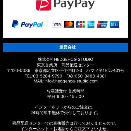
【シマノ】21エクスセンス［EXSENCE］対応 カスタムパーツ
【シマノ】20エクスセンスBB［EXSENCE BB］対応 カスタム
パーツ
【シマノ】18エクスセンスCI4+［EXSENCE CI4+］対応 カス
タムパーツ
運営会社
【シマノ】17エクスセンス［EXSENCE］対応 カスタムパーツ
株式会社HEDGEHOG STUDIO
東京営業所 商品配送センター
【シマノ】16エクスセンスLB［EXSENCE LB］対応 カスタム
〒120-0036 東京都足立区千住仲町2-3 ハマノ第1ビル401号
パーツ
TEL:03-5284-9790 FAX:050-3488-4381
MAIL:info@hedgehog-studio.com
【シマノ】15エクスセンスLB［EXSENCE LB］対応 カスタム
お電話受付 営業時間
パーツ
平日 9:00～15：00
【シマノ】14エクスセンスBB［EXSENCE BB］対応 カスタム
インターネットからのご注文は、
パーツ
24時間年中無休で受付しております。
商品配送センターでの直接販売は行っておりませんので、
【シマノ】13エクスセンスLB［EXSENCE LB］対応 カスタム
パーツ
インターネット・お電話からご注文下さいませ。