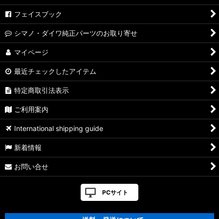
【シマノ】04ステラ［STELLA］対応 カスタムパーツ
フェイスブック
【シマノ】19-22ステラSW［STELLA SW］対応 カスタムパー
シマノ・ダイワ純正パーツのお取り寄せ
ツ
マイページ
【シマノ】13ステラSW［STELLA SW］対応 カスタムパーツ
最近チェックしたアイテム
【シマノ】08ステラSW［STELLA SW］対応 カスタムパーツ
特定商取引法表示
【シマノ】01ステラSW［STELLA SW］対応 カスタムパーツ
ご利用案内
【シマノ】19ヴァンキッシュ［VANQUISH］対応 カスタムパ
International shipping guide
ーツ
新着情報
17ヴァンキッシュFW用
お問い合せ
【シマノ】16ヴァンキッシュ・17ヴァンキッシュ
FW［VANQUISH］対応 カスタムパーツ
PCサイト
【シマノ】12-13ヴァンキッシュ&リミテッド［VANQUISH］
対応 カスタムパーツ