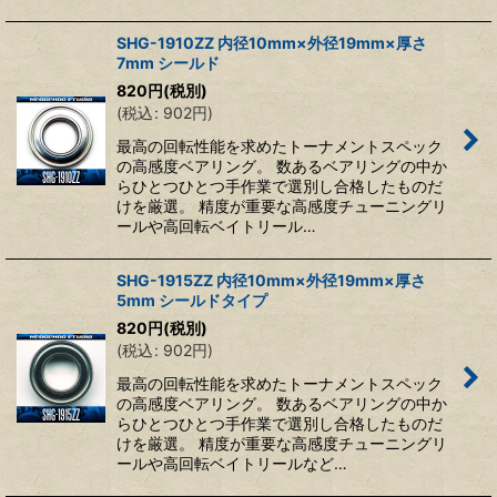
SHG-1910ZZ 内径10mm×外径19mm×厚さ
7mm シールド
820
円
(税別)
(
税込
:
902
円
)
最高の回転性能を求めたトーナメントスペック
の高感度ベアリング。 数あるベアリングの中か
らひとつひとつ手作業で選別し合格したものだ
けを厳選。 精度が重要な高感度チューニングリ
ールや高回転ベイトリール…
SHG-1915ZZ 内径10mm×外径19mm×厚さ
5mm シールドタイプ
820
円
(税別)
(
税込
:
902
円
)
最高の回転性能を求めたトーナメントスペック
の高感度ベアリング。 数あるベアリングの中か
らひとつひとつ手作業で選別し合格したものだ
けを厳選。 精度が重要な高感度チューニングリ
ールや高回転ベイトリールなど…