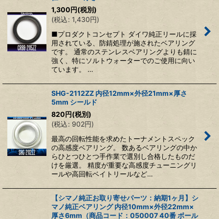
1,300
円
(税別)
(
税込
:
1,430
円
)
■プロダクトコンセプト ダイワ純正リールに採
用されている、防錆処理が施されたベアリング
です。 通常のステンレスベアリングよりも錆に
強く、特にソルトウォーターでのご使用に向い
ています。 …
SHG-2112ZZ 内径12mm×外径21mm×厚さ
5mm シールド
820
円
(税別)
(
税込
:
902
円
)
最高の回転性能を求めたトーナメントスペック
の高感度ベアリング。 数あるベアリングの中か
らひとつひとつ手作業で選別し合格したものだ
けを厳選。 精度が重要な高感度チューニングリ
ールや高回転ベイトリールなど…
【シマノ純正お取り寄せパーツ：納期1ヶ月】シ
マノ純正ベアリング 内径10mm×外径22mm×
厚さ6mm（商品コード：050007 40番 ボール