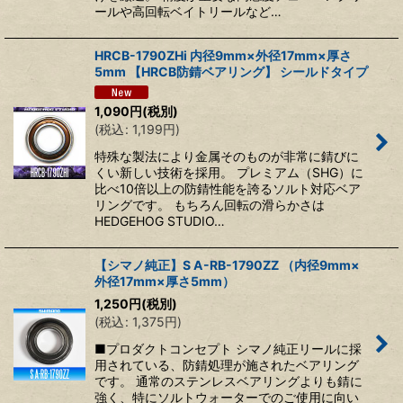
ールや高回転ベイトリールなど…
HRCB-1790ZHi 内径9mm×外径17mm×厚さ
5mm 【HRCB防錆ベアリング】 シールドタイプ
1,090
円
(税別)
(
税込
:
1,199
円
)
特殊な製法により金属そのものが非常に錆びに
くい新しい技術を採用。 プレミアム（SHG）に
比べ10倍以上の防錆性能を誇るソルト対応ベア
リングです。 もちろん回転の滑らかさは
HEDGEHOG STUDIO…
【シマノ純正】S A-RB-1790ZZ （内径9mm×
外径17mm×厚さ5mm）
1,250
円
(税別)
(
税込
:
1,375
円
)
■プロダクトコンセプト シマノ純正リールに採
用されている、防錆処理が施されたベアリング
です。 通常のステンレスベアリングよりも錆に
強く、特にソルトウォーターでのご使用に向い