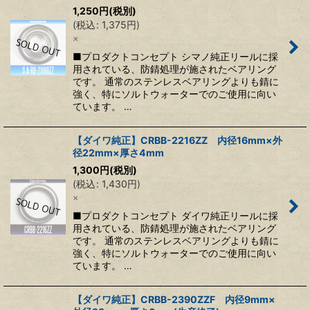
1,250
円
(税別)
(
税込
:
1,375
円
)
×
■プロダクトコンセプト シマノ純正リールに採
用されている、防錆処理が施されたベアリング
です。 通常のステンレスベアリングよりも錆に
強く、特にソルトウォーターでのご使用に向い
ています。 …
【ダイワ純正】CRBB-2216ZZ 内径16mm×外
径22mm×厚さ4mm
1,300
円
(税別)
(
税込
:
1,430
円
)
×
■プロダクトコンセプト ダイワ純正リールに採
用されている、防錆処理が施されたベアリング
です。 通常のステンレスベアリングよりも錆に
強く、特にソルトウォーターでのご使用に向い
ています。 …
【ダイワ純正】CRBB-2390ZZF 内径9mm×