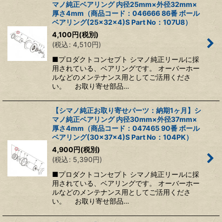
マノ純正ベアリング 内径25mm×外径32mm×
厚さ4mm（商品コード：046666 86番 ボール
ベアリング(25×32×4)S Part No：107U8）
4,100
円
(税別)
(
税込
:
4,510
円
)
■プロダクトコンセプト シマノ純正リールに採
用されている、ベアリングです。 オーバーホー
ルなどのメンテナンス用としてご活用くださ
い。 お取り寄せ部品…
【シマノ純正お取り寄せパーツ：納期1ヶ月】シ
マノ純正ベアリング 内径30mm×外径37mm×
厚さ4mm（商品コード：047465 90番 ボール
ベアリング(30×37×4)S Part No：104PK）
4,900
円
(税別)
(
税込
:
5,390
円
)
■プロダクトコンセプト シマノ純正リールに採
用されている、ベアリングです。 オーバーホー
ルなどのメンテナンス用としてご活用くださ
い。 お取り寄せ部品…