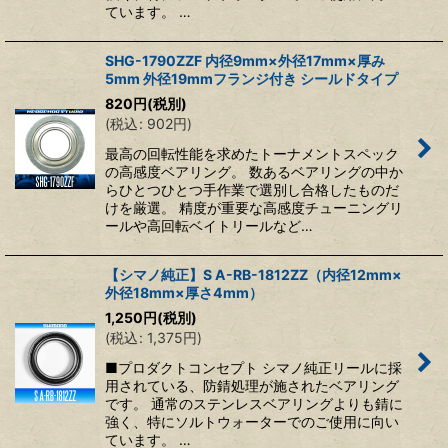
ています。 …
SHG-1790ZZF 内径9mm×外径17mm×厚み
5mm 外径19mmフランジ付き シールドタイプ
820
円
(税別)
(
税込
:
902
円
)
最高の回転性能を求めたトーナメントスペック
の高感度ベアリング。 数あるベアリングの中か
らひとつひとつ手作業で選別し合格したものだ
けを厳選。 精度が重要な高感度チューニングリ
ールや高回転ベイトリールなど…
【シマノ純正】S A-RB-1812ZZ（内径12mm×
外径18mm×厚さ4mm）
1,250
円
(税別)
(
税込
:
1,375
円
)
■プロダクトコンセプト シマノ純正リールに採
用されている、防錆処理が施されたベアリング
です。 通常のステンレスベアリングよりも錆に
強く、特にソルトウォーターでのご使用に向い
ています。 …