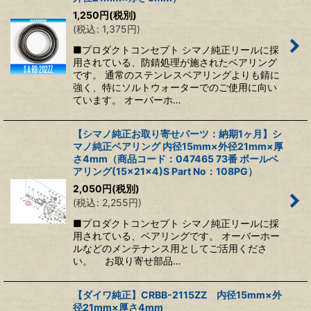
1,250
円
(税別)
(
税込
:
1,375
円
)
■プロダクトコンセプト シマノ純正リールに採
用されている、防錆処理が施されたベアリング
です。 通常のステンレスベアリングよりも錆に
強く、特にソルトウォーターでのご使用に向い
ています。 オーバーホ…
【シマノ純正お取り寄せパーツ：納期1ヶ月】シ
マノ純正ベアリング 内径15mm×外径21mm×厚
さ4mm（商品コード：047465 73番 ボールベ
アリング(15×21×4)S Part No：108PG）
2,050
円
(税別)
(
税込
:
2,255
円
)
■プロダクトコンセプト シマノ純正リールに採
用されている、ベアリングです。 オーバーホー
ルなどのメンテナンス用としてご活用くださ
い。 お取り寄せ部品…
【ダイワ純正】CRBB-2115ZZ 内径15mm×外
径21mm×厚さ4mm