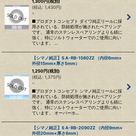
1,300
円
(税別)
(
税込
:
1,430
円
)
×
■プロダクトコンセプト ダイワ純正リールに採
用されている、防錆処理が施されたベアリング
です。 通常のステンレスベアリングよりも錆に
強く、特にソルトウォーターでのご使用に向い
ています。 …
【シマノ純正】S A-RB-1560ZZ （内径6mm×
外径15mm×厚さ5mm）
1,250
円
(税別)
(
税込
:
1,375
円
)
×
■プロダクトコンセプト シマノ純正リールに採
用されている、防錆処理が施されたベアリング
です。 通常のステンレスベアリングよりも錆に
強く、特にソルトウォーターでのご使用に向い
ています。 オーバーホ…
【シマノ純正】S A-RB-2090ZZ （内径9mm×
外径20mm×厚さ6mm）