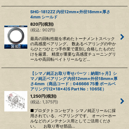
SHG-1812ZZ 内径12mm×外径18mm×厚さ
4mm シールド
820
円
(税別)
(
税込
:
902
円
)
最高の回転性能を求めたトーナメントスペック
の高感度ベアリング。 数あるベアリングの中か
らひとつひとつ手作業で選別し合格したものだ
けを厳選。 精度が重要な高感度チューニングリ
ールや高回転ベイトリールなど…
【シマノ純正お取り寄せパーツ：納期1ヶ月】シ
マノ純正ベアリング 内径12mm×外径18mm×厚
さ4mm（商品コード：046666 75番 ボールベ
アリング(12×18×4)S Part No：1065E）
1,250
円
(税別)
(
税込
:
1,375
円
)
■プロダクトコンセプト シマノ純正リールに採
用されている、ベアリングです。 オーバーホー
ルなどのメンテナンス用としてご活用くださ
い。 お取り寄せ部品…