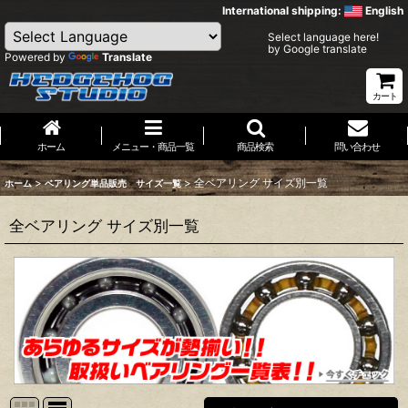
International shipping:
English
Select language here!
by Google translate
Powered by
Translate
カート
ホーム
メニュー・商品一覧
商品検索
問い合わせ
>
>
全ベアリング サイズ別一覧
ホーム
ベアリング単品販売 サイズ一覧
全ベアリング サイズ別一覧