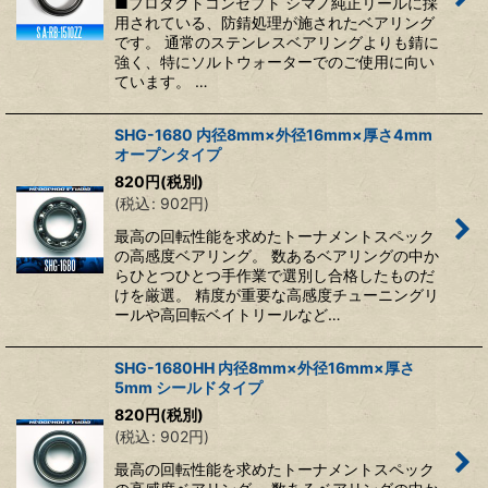
■プロダクトコンセプト シマノ純正リールに採
用されている、防錆処理が施されたベアリング
です。 通常のステンレスベアリングよりも錆に
強く、特にソルトウォーターでのご使用に向い
ています。 …
SHG-1680 内径8mm×外径16mm×厚さ4mm
オープンタイプ
820
円
(税別)
(
税込
:
902
円
)
最高の回転性能を求めたトーナメントスペック
の高感度ベアリング。 数あるベアリングの中か
らひとつひとつ手作業で選別し合格したものだ
けを厳選。 精度が重要な高感度チューニングリ
ールや高回転ベイトリールなど…
SHG-1680HH 内径8mm×外径16mm×厚さ
5mm シールドタイプ
820
円
(税別)
(
税込
:
902
円
)
最高の回転性能を求めたトーナメントスペック