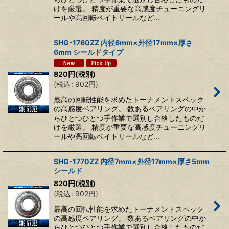
けを厳選。 精度が重要な高感度チューニングリ
ールや高回転ベイトリールなど…
SHG-1760ZZ 内径6mm×外径17mm×厚さ
6mm シールドタイプ
820
円
(税別)
(
税込
:
902
円
)
最高の回転性能を求めたトーナメントスペック
の高感度ベアリング。 数あるベアリングの中か
らひとつひとつ手作業で選別し合格したものだ
けを厳選。 精度が重要な高感度チューニングリ
ールや高回転ベイトリールなど…
SHG-1770ZZ 内径7mm×外径17mm×厚さ5mm
シールド
820
円
(税別)
(
税込
:
902
円
)
最高の回転性能を求めたトーナメントスペック
の高感度ベアリング。 数あるベアリングの中か
らひとつひとつ手作業で選別し合格したものだ