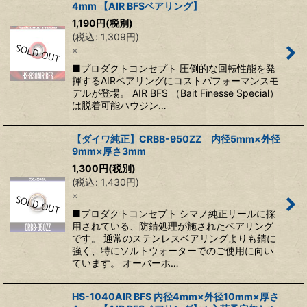
4mm 【AIR BFSベアリング】
1,190
円
(税別)
(
税込
:
1,309
円
)
×
■プロダクトコンセプト 圧倒的な回転性能を発
揮するAIRベアリングにコストパフォーマンスモ
デルが登場。 AIR BFS （Bait Finesse Special）
は脱着可能ハウジン…
【ダイワ純正】CRBB-950ZZ 内径5mm×外径
9mm×厚さ3mm
1,300
円
(税別)
(
税込
:
1,430
円
)
×
■プロダクトコンセプト シマノ純正リールに採
用されている、防錆処理が施されたベアリング
です。 通常のステンレスベアリングよりも錆に
強く、特にソルトウォーターでのご使用に向い
ています。 オーバーホ…
HS-1040AIR BFS 内径4mm×外径10mm×厚さ