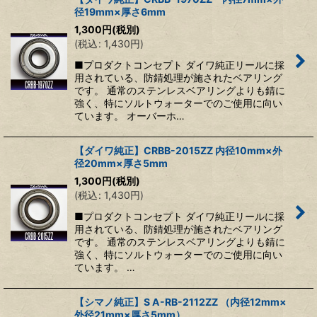
径19mm×厚さ6mm
1,300
円
(税別)
(
税込
:
1,430
円
)
■プロダクトコンセプト ダイワ純正リールに採
用されている、防錆処理が施されたベアリング
です。 通常のステンレスベアリングよりも錆に
強く、特にソルトウォーターでのご使用に向い
ています。 オーバーホ…
【ダイワ純正】CRBB-2015ZZ 内径10mm×外
径20mm×厚さ5mm
1,300
円
(税別)
(
税込
:
1,430
円
)
■プロダクトコンセプト ダイワ純正リールに採
用されている、防錆処理が施されたベアリング
です。 通常のステンレスベアリングよりも錆に
強く、特にソルトウォーターでのご使用に向い
ています。 …
【シマノ純正】S A-RB-2112ZZ （内径12mm×
外径21mm×厚さ5mm）