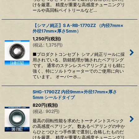
けを厳選。 精度が重要な高感度チューニングリ
ールや高回転ベイトリールなど…
【シマノ純正】S A-RB-1770ZZ （内径7mm×
外径17mm×厚さ5mm）
1,250
円
(税別)
(
税込
:
1,375
円
)
■プロダクトコンセプト シマノ純正リールに採
用されている、防錆処理が施されたベアリング
です。 通常のステンレスベアリングよりも錆に
強く、特にソルトウォーターでのご使用に向い
ています。 オーバーホ…
SHG-1790ZZ 内径9mm×外径17mm×厚さ
5mm シールドタイプ
820
円
(税別)
(
税込
:
902
円
)
最高の回転性能を求めたトーナメントスペック
の高感度ベアリング。 数あるベアリングの中か
らひとつひとつ手作業で選別し合格したものだ
けを厳選。 精度が重要な高感度チューニングリ