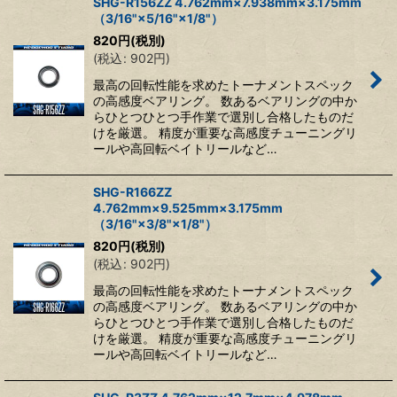
SHG-R156ZZ 4.762mm×7.938mm×3.175mm
（3/16"×5/16"×1/8"）
820
円
(税別)
(
税込
:
902
円
)
最高の回転性能を求めたトーナメントスペック
の高感度ベアリング。 数あるベアリングの中か
らひとつひとつ手作業で選別し合格したものだ
けを厳選。 精度が重要な高感度チューニングリ
ールや高回転ベイトリールなど…
SHG-R166ZZ
4.762mm×9.525mm×3.175mm
（3/16"×3/8"×1/8"）
820
円
(税別)
(
税込
:
902
円
)
最高の回転性能を求めたトーナメントスペック
の高感度ベアリング。 数あるベアリングの中か
らひとつひとつ手作業で選別し合格したものだ
けを厳選。 精度が重要な高感度チューニングリ
ールや高回転ベイトリールなど…