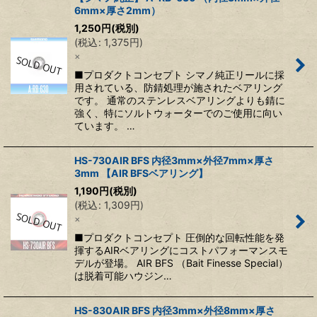
6mm×厚さ2mm）
1,250
円
(税別)
(
税込
:
1,375
円
)
×
■プロダクトコンセプト シマノ純正リールに採
用されている、防錆処理が施されたベアリング
です。 通常のステンレスベアリングよりも錆に
強く、特にソルトウォーターでのご使用に向い
ています。 …
HS-730AIR BFS 内径3mm×外径7mm×厚さ
3mm 【AIR BFSベアリング】
1,190
円
(税別)
(
税込
:
1,309
円
)
×
■プロダクトコンセプト 圧倒的な回転性能を発
揮するAIRベアリングにコストパフォーマンスモ
デルが登場。 AIR BFS （Bait Finesse Special）
は脱着可能ハウジン…
HS-830AIR BFS 内径3mm×外径8mm×厚さ