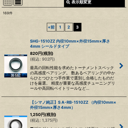
表示順変更
閉じる
169
件
表示数
:
«
前
1
2
3
並び順
:
SHG-1510ZZ 内径10mm×外径15mm×厚さ
4mm シールドタイプ
絞り込む
820
円
(税別)
(
税込
:
902
円
)
最高の回転性能を求めたトーナメントスペック
の高感度ベアリング。 数あるベアリングの中か
らひとつひとつ手作業で選別し合格したものだ
けを厳選。 精度が重要な高感度チューニングリ
ールや高回転ベイトリールなど…
【シマノ純正】S A-RB-1510ZZ （内径10mm×
外径15mm×厚さ4mm）
1,250
円
(税別)
(
税込
:
1,375
円
)