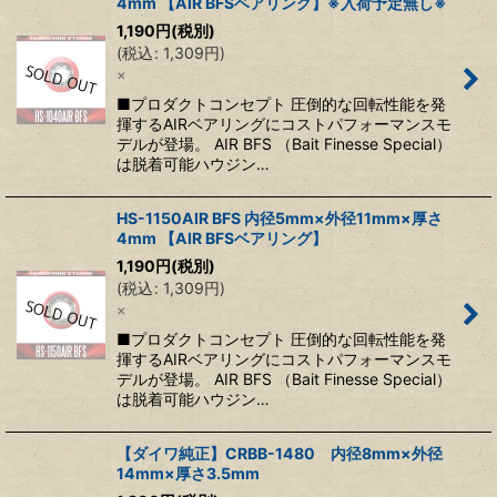
4mm 【AIR BFSベアリング】※入荷予定無し※
1,190
円
(税別)
(
税込
:
1,309
円
)
×
■プロダクトコンセプト 圧倒的な回転性能を発
揮するAIRベアリングにコストパフォーマンスモ
デルが登場。 AIR BFS （Bait Finesse Special）
は脱着可能ハウジン…
HS-1150AIR BFS 内径5mm×外径11mm×厚さ
4mm 【AIR BFSベアリング】
1,190
円
(税別)
(
税込
:
1,309
円
)
×
■プロダクトコンセプト 圧倒的な回転性能を発
揮するAIRベアリングにコストパフォーマンスモ
デルが登場。 AIR BFS （Bait Finesse Special）
は脱着可能ハウジン…
【ダイワ純正】CRBB-1480 内径8mm×外径
14mm×厚さ3.5mm