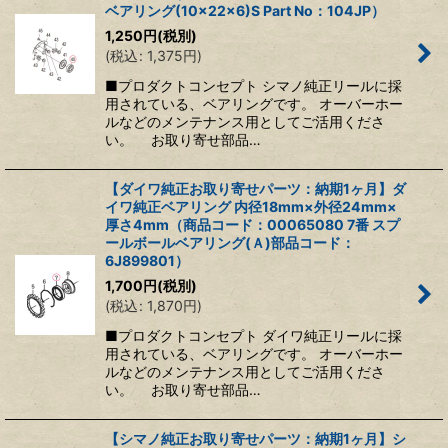
ベアリング(10×22×6)S Part No：104JP）
1,250
円
(税別)
(
税込
:
1,375
円
)
■プロダクトコンセプト シマノ純正リールに採
用されている、ベアリングです。 オーバーホー
ルなどのメンテナンス用としてご活用くださ
い。 お取り寄せ部品…
【ダイワ純正お取り寄せパーツ：納期1ヶ月】ダ
イワ純正ベアリング 内径18mm×外径24mm×
厚さ4mm（商品コード：00065080 7番 スプ
ールボールベアリング(Ａ)部品コード：
6J899801）
1,700
円
(税別)
(
税込
:
1,870
円
)
■プロダクトコンセプト ダイワ純正リールに採
用されている、ベアリングです。 オーバーホー
ルなどのメンテナンス用としてご活用くださ
い。 お取り寄せ部品…
【シマノ純正お取り寄せパーツ：納期1ヶ月】シ