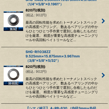
（1/4"×5/8"×0.1961"）
820
円
(税別)
(
税込
:
902
円
)
最高の回転性能を求めたトーナメントスペック
の高感度ベアリング。 数あるベアリングの中か
らひとつひとつ手作業で選別し合格したものだ
けを厳選。 精度が重要な高感度チューニングリ
ールや高回転ベイトリールなど…
SHG-RI1038ZZ
9.525mm×15.875mm×3.967mm
（3/8"×5/8"×5/32"）
820
円
(税別)
(
税込
:
902
円
)
最高の回転性能を求めたトーナメントスペック
の高感度ベアリング。 数あるベアリングの中か
らひとつひとつ手作業で選別し合格したものだ
けを厳選。 精度が重要な高感度チューニングリ
ールや高回転ベイトリールなど…
【シマノ純正】 A-RB-630 （内径3mm×外径