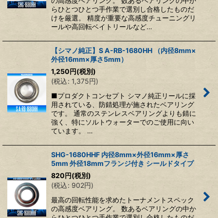
の高感度ベアリング。 数あるベアリングの中か
らひとつひとつ手作業で選別し合格したものだ
けを厳選。 精度が重要な高感度チューニングリ
ールや高回転ベイトリールなど…
【シマノ純正】S A-RB-1680HH （内径8mm×
外径16mm×厚さ5mm）
1,250
円
(税別)
(
税込
:
1,375
円
)
■プロダクトコンセプト シマノ純正リールに採
用されている、防錆処理が施されたベアリング
です。 通常のステンレスベアリングよりも錆に
強く、特にソルトウォーターでのご使用に向い
ています。 …
SHG-1680HHF 内径8mm×外径16mm×厚さ
5mm 外径18mmフランジ付き シールドタイプ
820
円
(税別)
(
税込
:
902
円
)
最高の回転性能を求めたトーナメントスペック
の高感度ベアリング。 数あるベアリングの中か
らひとつひとつ手作業で選別し合格したものだ