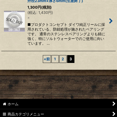
外径23mm×厚さ6mm(生産終了)
1,300
円
(税別)
(
税込
:
1,430
円
)
×
■プロダクトコンセプト ダイワ純正リールに採
用されている、防錆処理が施されたベアリング
です。 通常のステンレスベアリングよりも錆に
強く、特にソルトウォーターでのご使用に向い
ています。 …
«
前
1
2
3
ホーム
商品カテゴリメニュー