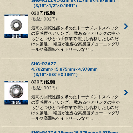
SHG-R3ZZ 4.762mm×12.7mm×4.978mm
（3/16"×1/2"×0.1961"）
820
円
(税別)
(
税込
:
902
円
)
最高の回転性能を求めたトーナメントスペック
の高感度ベアリング。 数あるベアリングの中か
らひとつひとつ手作業で選別し合格したものだ
けを厳選。 精度が重要な高感度チューニングリ
ールや高回転ベイトリールなど…
SHG-R3AZZ
4.762mm×15.875mm×4.978mm
（3/16"×5/8"×0.1961"）
820
円
(税別)
(
税込
:
902
円
)
最高の回転性能を求めたトーナメントスペック
の高感度ベアリング。 数あるベアリングの中か
らひとつひとつ手作業で選別し合格したものだ
けを厳選。 精度が重要な高感度チューニングリ
ールや高回転ベイトリールなど…
SHG-R4ZZ 6.35mm×15.875mm×4.978mm