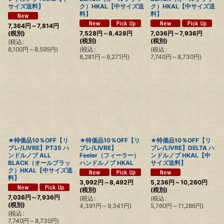
サイズ送料】
ク）HKAL【中サイズ送
ク）HKAL【中サイズ送
料】
料】
7,364
円
～7,814
円
(税別)
7,528
円
～8,428
円
7,036
円
～7,936
円
(税別)
(税別)
(
税込
:
8,100
円
～8,595
円
)
(
税込
:
(
税込
:
8,281
円
～9,271
円
)
7,740
円
～8,730
円
)
★特価品10％OFF【リ
★特価品10％OFF【リ
★特価品10％OFF【リ
ブレ/LIVRE】PT35 ハ
ブレ/LIVRE】
ブレ/LIVRE】DELTA ハ
ンドルノブ ALL
Feeler（フィーラー）
ンドルノブ HKAL【中
BLACK（オールブラッ
ハンドルノブ HKAL
サイズ送料】
ク）HKAL【中サイズ送
料】
3,992
円
～8,492
円
5,236
円
～10,260
円
(税別)
(税別)
7,036
円
～7,936
円
(
税込
:
(
税込
:
(税別)
4,391
円
～9,341
円
)
5,760
円
～11,286
円
)
(
税込
:
7,740
円
～8,730
円
)