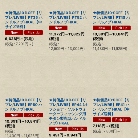
★特価品10％OFF【リ
★特価品10％OFF【リ
★特価品10％OFF【リ
ブレ/LIVRE】PT35 ハ
ブレ/LIVRE】PT52 ハ
ブレ/LIVRE】PT48 ハ
ンドルノブ HKAL【中
ンドルノブ HKAL
ンドルノブ HKAL
サイズ送料】
11,372
円
～11,822
円
10,391
円
～10,841
円
6,628
円
～
(税別)
(税別)
(税別)
(
税込
:
7,291
円
～
)
(
税込
:
(
税込
:
12,509
円
～13,004
円
)
11,430
円
～11,925
円
)
★特価品10％OFF【リ
★特価品10％OFF【リ
★特価品10％OFF【リ
ブレ/LIVRE】EP50 ハ
ブレ/LIVRE】EP44 (オ
ブレ/LIVRE】EP41 ハ
ンドルノブ HKAL
フショア・ソルトウォ
ンドルノブ HKAL【中
ーターフィッシング用
サイズ送料】
チタン製丸型ハンドル
10,391
円
～10,841
円
ノブ) HKAL
(税別)
7,118
円
～
(税別)
(
税込
:
(
税込
:
7,830
円
～
)
9,491
円
～9,941
円
11,430
円
～11,925
円
)