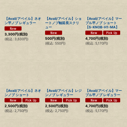
【Avail/アベイル】ネオ
【Avail/アベイル】ショ
【Avail/アベイル】マー
ン平ノブ レギュラー
ートノブ軸延長スクリ
ブル平ノブ ショート
ュー
【S-KNOB-H1-MA】
3,300
円
(税別)
500
円
(税別)
4,700
円
(税別)
(
税込
:
3,630
円
)
(
税込
:
550
円
)
(
税込
:
5,170
円
)
【Avail/アベイル】ネオ
【Avail/アベイル】レジ
【Avail/アベイル】マー
ンノブ ショート
ンノブ レギュラー
ブル平ノブ レギュラー
2,500
円
(税別)
2,500
円
(税別)
4,700
円
(税別)
(
税込
:
2,750
円
)
(
税込
:
2,750
円
)
(
税込
:
5,170
円
)