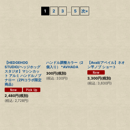
サブカテゴリ
:
1
2
3
...
5
次
»
表示数
:
並び順
:
絞り込む
【HEDGEHOG
ハンドル調整カラー（2
【Avail/アベイル】ネオ
STUDIO/ヘッジホッグ
個入り） *AVHADA
ン平ノブ ショート
スタジオ】マシンカッ
300
円
(税別)
ト アルミ ハンドルノブ
(
税込
:
330
円
)
3,300
円
(税別)
ナロー（ZPIコラボ限定
(
税込
:
3,630
円
)
商品）
2,480
円
(税別)
(
税込
:
2,728
円
)