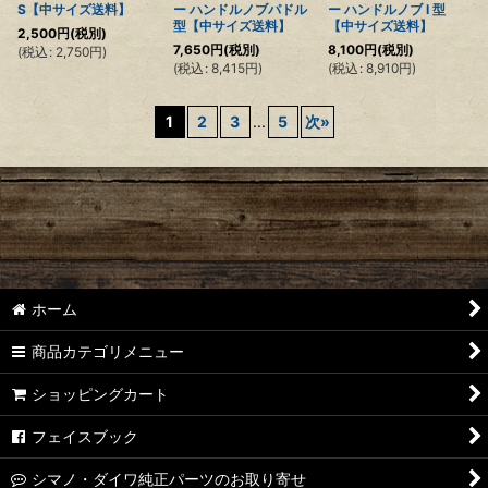
S【中サイズ送料】
ー ハンドルノブパドル
ー ハンドルノブ I 型
型【中サイズ送料】
【中サイズ送料】
2,500
円
(税別)
7,650
円
(税別)
8,100
円
(税別)
(
税込
:
2,750
円
)
(
税込
:
8,415
円
)
(
税込
:
8,910
円
)
1
2
3
...
5
次
»
ホーム
商品カテゴリメニュー
ショッピングカート
フェイスブック
シマノ・ダイワ純正パーツのお取り寄せ