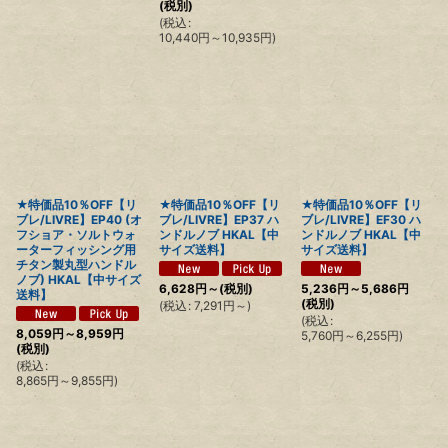
(税別)
(
税込
:
10,440
円
～10,935
円
)
★特価品10％OFF【リ
★特価品10％OFF【リ
★特価品10％OFF【リ
ブレ/LIVRE】EP40 (オ
ブレ/LIVRE】EP37 ハ
ブレ/LIVRE】EF30 ハ
フショア・ソルトウォ
ンドルノブ HKAL【中
ンドルノブ HKAL【中
ーターフィッシング用
サイズ送料】
サイズ送料】
チタン製丸型ハンドル
ノブ) HKAL【中サイズ
6,628
円
～
(税別)
5,236
円
～5,686
円
送料】
(税別)
(
税込
:
7,291
円
～
)
(
税込
:
8,059
円
～8,959
円
5,760
円
～6,255
円
)
(税別)
(
税込
:
8,865
円
～9,855
円
)