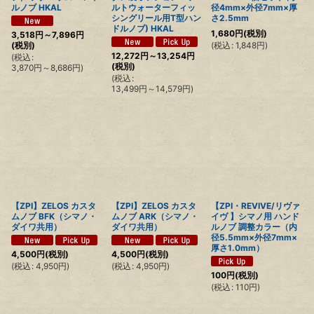
ルノブ HKAL
ルトウォーターフィッ
径4mm×外径7mm×厚
シングリール用T型ハン
さ2.5mm
ドルノブ) HKAL
1,680
円
(税別)
3,518
円
～7,896
円
(
税込
:
1,848
円
)
(税別)
12,272
円
～13,254
円
(
税込
:
(税別)
3,870
円
～8,686
円
)
(
税込
:
13,499
円
～14,579
円
)
【ZPI】ZELOS カスタ
【ZPI】ZELOS カスタ
【ZPI・REVIVE/リヴァ
ムノブ BFK（シマノ・
ムノブ ARK（シマノ・
イヴ 】シマノ用 ハンド
ダイワ共用）
ダイワ共用）
ルノブ 調整カラー（内
径5.5mm×外径7mm×
厚さ1.0mm）
4,500
円
(税別)
4,500
円
(税別)
(
税込
:
4,950
円
)
(
税込
:
4,950
円
)
100
円
(税別)
(
税込
:
110
円
)