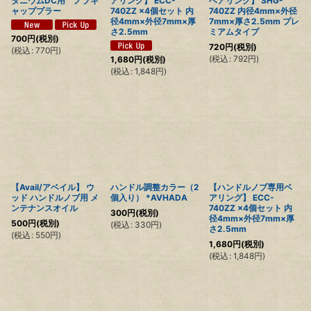
タニウムDC用 ノブキ
アリング】 ECC-
ベアリング】 SHG-
ャッププラー
740ZZ ×4個セット 内
740ZZ 内径4mm×外径
径4mm×外径7mm×厚
7mm×厚さ2.5mm プレ
さ2.5mm
ミアムタイプ
700
円
(税別)
720
円
(税別)
(
税込
:
770
円
)
(
税込
:
792
円
)
1,680
円
(税別)
(
税込
:
1,848
円
)
【Avail/アベイル】 ウ
ハンドル調整カラー（2
【ハンドルノブ専用ベ
ッド ハンドルノブ用 メ
個入り） *AVHADA
アリング】 ECC-
ンテナンスオイル
740ZZ ×4個セット 内
300
円
(税別)
径4mm×外径7mm×厚
500
円
(税別)
(
税込
:
330
円
)
さ2.5mm
(
税込
:
550
円
)
1,680
円
(税別)
(
税込
:
1,848
円
)