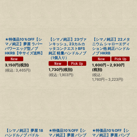
★特価品10％OFF【シ
【シマノ純正】23ヴァ
【シマノ純正】22メタ
マノ純正】夢屋 ラバー
ンキッシュ, 23カルカ
ニウム シャローエディ
パワーエッグ型ノブ
ッタコンクエストBFS
ション他 純正ハンドル
HKRB【中サイズ送料】
純正 軽量ハンドルノブ
ノブ HKRB
（1個入り）
3,150
円
(税別)
1,600
円
～2,930
円
1,730
円
(税別)
(税別)
(
税込
:
3,465
円
)
(
税込
:
1,903
円
)
(
税込
:
1,760
円
～3,223
円
)
【シマノ純正】夢屋 18
★特価品10％OFF【シ
★特価品10％OFF【シ
ハンドルノブ パドル
マノ純正】夢屋 バンブ
マノ純正】夢屋 バンブ