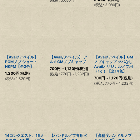
(
税込
:
3,080
円
)
(
税込
:
3,080
円
)
【Avail/アベイル】
【Avail/アベイル】 ア
【Avail/アベイル】GM
POMノブ ショート
ルミGMノブキャップ
ノブキャップ ツバなし
HKPM【全2色】
Availオリジナルノブ用
700
円
～1,120
円
(税別)
（1ヶ）【全14色】
1,200
円
(税別)
(
税込
:
770
円
～1,232
円
)
700
円
～1,120
円
(税別)
(
税込
:
1,320
円
)
(
税込
:
770
円
～1,232
円
)
14コンクエスト、15メ
【ハンドルノブ専用ベ
【高精度ハンドルノブ