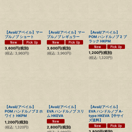
【Avail/アベイル】マー
【Avail/アベイル】マー
【Avail/アベイル】
ブルノブ ショート
ブルノブ レギュラー
POM ハンドルノブ 2 ブ
ラック HKPM
3,600
円
(税別)
3,600
円
(税別)
1,200
円
(税別)
(
税込
:
3,960
円
)
(
税込
:
3,960
円
)
(
税込
:
1,320
円
)
【Avail/アベイル】
【Avail/アベイル】
【Avail/アベイル】
POM ハンドルノブ 2 ホ
EVA ハンドルノブ スリ
EVA ハンドルノブ A-
ワイト HKPM
ム HKEVA
type HKEVA【中サイ
ズ送料】
1,200
円
(税別)
(
税込
:
1,320
円
)
2,800
円
(税別)
2,800
円
(税別)