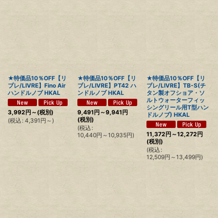
★特価品10％OFF【リ
★特価品10％OFF【リ
★特価品10％OFF【リ
ブレ/LIVRE】Fino Air
ブレ/LIVRE】PT42 ハ
ブレ/LIVRE】TB-S(チ
ハンドルノブ HKAL
ンドルノブ HKAL
タン製オフショア・ソ
ルトウォーターフィッ
シングリール用T型ハン
3,992
円
～
(税別)
9,491
円
～9,941
円
ドルノブ) HKAL
(税別)
(
税込
:
4,391
円
～
)
(
税込
:
11,372
円
～12,272
円
10,440
円
～10,935
円
)
(税別)
(
税込
:
12,509
円
～13,499
円
)