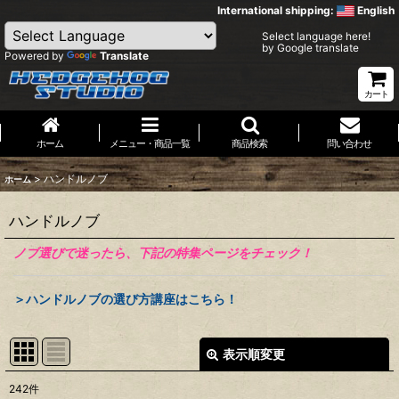
International shipping:
English
Select language here!
by Google translate
Powered by
Translate
カート
ホーム
メニュー・商品一覧
商品検索
問い合わせ
>
ハンドルノブ
ホーム
ハンドルノブ
ノブ選びで迷ったら、下記の特集ページをチェック！
＞ハンドルノブの選び方講座はこちら！
表示順変更
閉じる
242
件