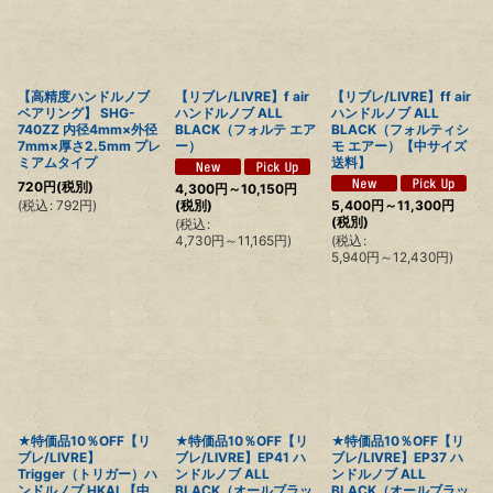
【高精度ハンドルノブ
【リブレ/LIVRE】f air
【リブレ/LIVRE】ff air
ベアリング】 SHG-
ハンドルノブ ALL
ハンドルノブ ALL
740ZZ 内径4mm×外径
BLACK（フォルテ エア
BLACK（フォルティシ
7mm×厚さ2.5mm プレ
ー）
モ エアー）【中サイズ
ミアムタイプ
送料】
720
円
(税別)
4,300
円
～10,150
円
(
税込
:
792
円
)
(税別)
5,400
円
～11,300
円
(税別)
(
税込
:
4,730
円
～11,165
円
)
(
税込
:
5,940
円
～12,430
円
)
★特価品10％OFF【リ
★特価品10％OFF【リ
★特価品10％OFF【リ
ブレ/LIVRE】
ブレ/LIVRE】EP41 ハ
ブレ/LIVRE】EP37 ハ
Trigger（トリガー）ハ
ンドルノブ ALL
ンドルノブ ALL
ンドルノブ HKAL【中
BLACK（オールブラッ
BLACK（オールブラッ