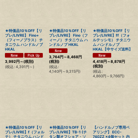
★特価品10％OFF【リ
★特価品10％OFF【リ
★特価品10％OFF【リ
ブレ/LIVRE】 Fino+
ブレ/LIVRE】 Fino（フ
ブレ/LIVRE】ff（フォ
（フィーノプラス） チ
ィーノ） チタニウム ハ
ルテッシモ） チタニウ
タニウム ハンドルノブ
ンドルノブ HKAL
ム ハンドルノブ
HKAL
HKAL【中サイズ送料】
3,764
円
～8,468
円
3,992
円
～
(税別)
(税別)
4,418
円
～8,878
円
(税別)
(
税込
:
4,391
円
～
)
(
税込
:
4,140
円
～9,315
円
)
(
税込
:
4,860
円
～9,766
円
)
★特価品10％OFF【リ
★特価品10％OFF【リ
【ハンドルノブ専用ベ
ブレ/LIVRE】f（フォル
ブレ/LIVRE】TB-1 (チ
アリング】 ECC-
テ） チタニウム ハンド
タン製オフショア・ソ
740ZZ ×4個セット 内