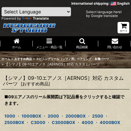
International shipping:
English
Select language here!
by Google translate
Powered by
Translate
カート
ホーム
メニュー・商品一覧
商品検索
問い合わせ
>
>
ホーム
おすすめ商品
スピニングリール（シマノ用）ベアリング・各種パーツ
>
【シマノ】09-10エアノス［AERNOS］対応 カスタムパーツ
【シマノ】09-10エアノス［AERNOS］対応 カスタム
パーツ
[
おすすめ商品
]
■09エアノスのリール展開図は下記品番をクリックすると確認で
きます。
1000
・
1000BOX
・
2000
・
2000BOX
・
2500
・
2500BOX
・
C3000
・
C3000BOX
・
4000
・
4000BOX