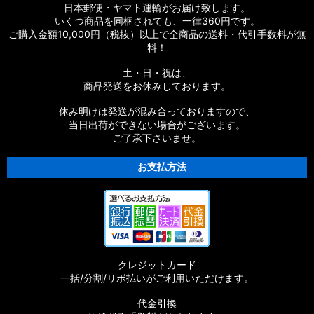
日本郵便・ヤマト運輸がお届け致します。
いくつ商品を同梱されても、一律360円です。
【シマノ】19ストラディック［STRADIC］対応 カスタムパー
ご購入金額10,000円（税抜）以上で全商品の送料・代引手数料が無
ツ
料！
【シマノ】20ストラディックSW［STRADIC SW］対応 カスタ
土・日・祝は、
ムパーツ
商品発送をお休みしております。
【シマノ】18ストラディックSW［STRADIC SW］対応 カスタ
休み明けは発送が混み合っておりますので、
ムパーツ
当日出荷ができない場合がございます。
ご了承下さいませ。
【シマノ】16ストラディックCI4+［STRADIC CI4+］対応 カ
スタムパーツ
お支払方法
【シマノ】15-16ストラディック［STRADIC］対応 カスタムパ
ーツ
【シマノ】17サステイン［SUSTAIN］対応 カスタムパーツ
クレジットカード
【シマノ】11バイオマスター［BIOMASTER］対応 カスタムパ
一括/分割/リボ払いがご利用いただけます。
ーツ
代金引換
【シマノ】08バイオマスター［BIOMASTER］対応 カスタムパ