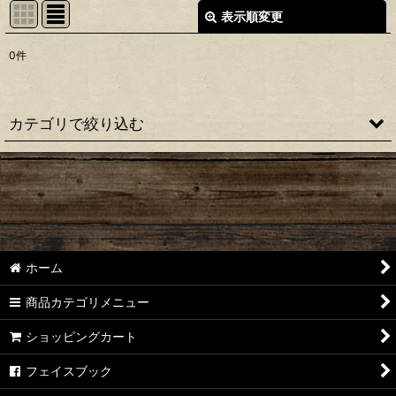
表示順変更
閉じる
0
件
表示数
:
並び順
:
カテゴリで絞り込む
絞り込む
【シマノ】22ステラ［STELLA］対応 カスタムパーツ
【シマノ】18-19ステラ［STELLA］対応 カスタムパーツ
【シマノ】14ステラ［STELLA］対応 カスタムパーツ
ホーム
【シマノ】10ステラ［STELLA］対応 カスタムパーツ
商品カテゴリメニュー
【シマノ】07ステラ［STELLA］対応 カスタムパーツ
ショッピングカート
【シマノ】04ステラ［STELLA］対応 カスタムパーツ
フェイスブック