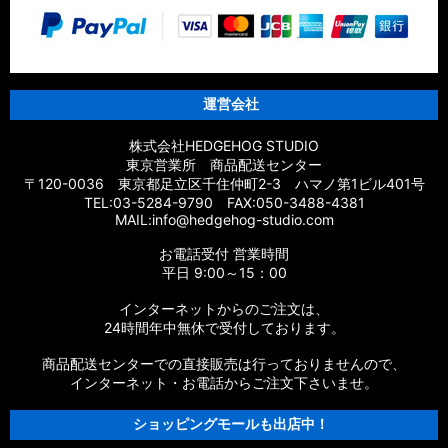
【シマノ】20エクスセンスBB［EXSENCE BB］対応 カスタム
パーツ
【シマノ】18エクスセンスCI4+［EXSENCE CI4+］対応 カス
タムパーツ
運営会社
【シマノ】17エクスセンス［EXSENCE］対応 カスタムパーツ
株式会社HEDGEHOG STUDIO
東京営業所 商品配送センター
【シマノ】16エクスセンスLB［EXSENCE LB］対応 カスタム
〒120-0036 東京都足立区千住仲町2-3 ハマノ第1ビル401号
パーツ
TEL:03-5284-9790 FAX:050-3488-4381
MAIL:info@hedgehog-studio.com
【シマノ】15エクスセンスLB［EXSENCE LB］対応 カスタム
お電話受付 営業時間
パーツ
平日 9:00～15：00
【シマノ】14エクスセンスBB［EXSENCE BB］対応 カスタム
インターネットからのご注文は、
パーツ
24時間年中無休で受付しております。
商品配送センターでの直接販売は行っておりませんので、
【シマノ】13エクスセンスLB［EXSENCE LB］対応 カスタム
パーツ
インターネット・お電話からご注文下さいませ。
ショッピングモールも出店中！
【シマノ】12エクスセンスCI4+［EXSENCE CI4+］対応 カス
タムパーツ