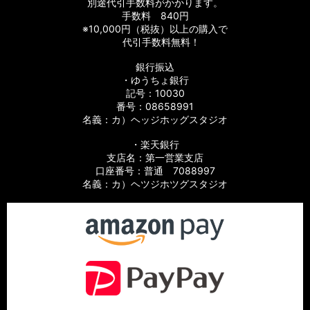
別途代引手数料がかかります。
ーツ
手数料 840円
※10,000円（税抜）以上の購入で
【シマノ】06バイオマスターMg［BIOMASTER Mg］対応 カ
代引手数料無料！
スタムパーツ
銀行振込
・ゆうちょ銀行
【シマノ】13-16バイオマスターSW［BIOMASTER SW］対応
カスタムパーツ
記号：10030
番号：08658991
名義：カ）ヘッジホッグスタジオ
【シマノ】10バイオマスターSW［BIOMASTER SW］対応 カ
スタムパーツ
・楽天銀行
支店名：第一営業支店
【シマノ】19スフェロスSW［SPHEROS SW］対応 カスタム
口座番号：普通 7088997
パーツ
名義：カ）ヘツジホツグスタジオ
【シマノ】21スフェロスSW［SPHEROS SW］対応 カスタム
パーツ
【シマノ】14スフェロスSW［SPHEROS SW］対応 カスタム
パーツ
【シマノ】21エクスセンス［EXSENCE］対応 カスタムパーツ