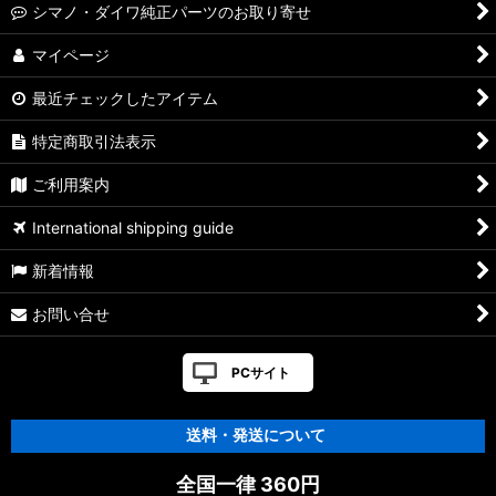
【シマノ】19-22ステラSW［STELLA SW］対応 カスタムパー
シマノ・ダイワ純正パーツのお取り寄せ
ツ
マイページ
【シマノ】13ステラSW［STELLA SW］対応 カスタムパーツ
最近チェックしたアイテム
【シマノ】08ステラSW［STELLA SW］対応 カスタムパーツ
特定商取引法表示
【シマノ】01ステラSW［STELLA SW］対応 カスタムパーツ
ご利用案内
【シマノ】19ヴァンキッシュ［VANQUISH］対応 カスタムパ
International shipping guide
ーツ
新着情報
17ヴァンキッシュFW用
お問い合せ
【シマノ】16ヴァンキッシュ・17ヴァンキッシュ
FW［VANQUISH］対応 カスタムパーツ
PCサイト
【シマノ】12-13ヴァンキッシュ&リミテッド［VANQUISH］
対応 カスタムパーツ
送料・発送について
【シマノ】20ヴァンフォード［VANFORD］対応 カスタムパー
全国一律 360円
ツ