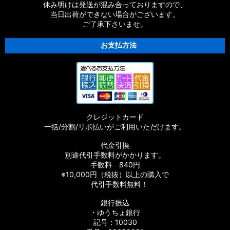
【シマノ】18ストラディックSW［STRADIC SW］対応 カスタ
休み明けは発送が混み合っておりますので、
ムパーツ
当日出荷ができない場合がございます。
ご了承下さいませ。
【シマノ】16ストラディックCI4+［STRADIC CI4+］対応 カ
スタムパーツ
お支払方法
【シマノ】15-16ストラディック［STRADIC］対応 カスタムパ
ーツ
【シマノ】17サステイン［SUSTAIN］対応 カスタムパーツ
クレジットカード
【シマノ】11バイオマスター［BIOMASTER］対応 カスタムパ
一括/分割/リボ払いがご利用いただけます。
ーツ
代金引換
【シマノ】08バイオマスター［BIOMASTER］対応 カスタムパ
別途代引手数料がかかります。
ーツ
手数料 840円
※10,000円（税抜）以上の購入で
【シマノ】06バイオマスターMg［BIOMASTER Mg］対応 カ
代引手数料無料！
スタムパーツ
銀行振込
・ゆうちょ銀行
【シマノ】13-16バイオマスターSW［BIOMASTER SW］対応
カスタムパーツ
記号：10030