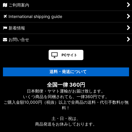
【シマノ】01ステラSW［STELLA SW］対応 カスタムパーツ
ご利用案内
【シマノ】19ヴァンキッシュ［VANQUISH］対応 カスタムパ
International shipping guide
ーツ
新着情報
17ヴァンキッシュFW用
お問い合せ
【シマノ】16ヴァンキッシュ・17ヴァンキッシュ
FW［VANQUISH］対応 カスタムパーツ
PCサイト
【シマノ】12-13ヴァンキッシュ&リミテッド［VANQUISH］
対応 カスタムパーツ
送料・発送について
【シマノ】20ヴァンフォード［VANFORD］対応 カスタムパー
全国一律 360円
ツ
日本郵便・ヤマト運輸がお届け致します。
いくつ商品を同梱されても、一律360円です。
【シマノ】19ストラディック［STRADIC］対応 カスタムパー
ご購入金額10,000円（税抜）以上で全商品の送料・代引手数料が無
ツ
料！
【シマノ】20ストラディックSW［STRADIC SW］対応 カスタ
土・日・祝は、
ムパーツ
商品発送をお休みしております。