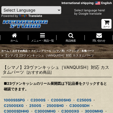
International shipping:
English
Select language here!
by Google translate
Powered by
Translate
カート
ホーム
メニュー・商品一覧
商品検索
問い合わせ
>
>
ホーム
おすすめ商品
スピニングリール（シマノ用）ベアリング・各種パーツ
>
【シマノ】23ヴァンキッシュ［VANQUISH］対応 カスタムパーツ
【シマノ】23ヴァンキッシュ［VANQUISH］対応 カス
タムパーツ
[
おすすめ商品
]
■23ヴァンキッシュのリール展開図は下記品番をクリックすると
確認できます。
1000SSSPG
・
C2000S
・
C2000SHG
・
C2500S
・
C2500SXG
・
2500S
・
2500SHG
・
C3000SDH
・
C3000SDHHG
・
C3000MHG
・
C3000XG
・
3000MHG
・