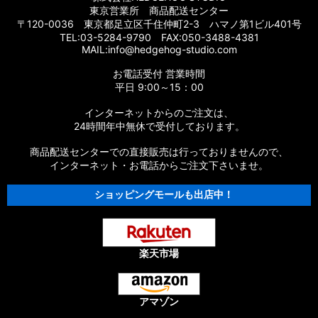
東京営業所 商品配送センター
【シマノ】16エクスセンスLB［EXSENCE LB］対応 カスタム
〒120-0036 東京都足立区千住仲町2-3 ハマノ第1ビル401号
パーツ
TEL:03-5284-9790 FAX:050-3488-4381
MAIL:info@hedgehog-studio.com
【シマノ】15エクスセンスLB［EXSENCE LB］対応 カスタム
お電話受付 営業時間
パーツ
平日 9:00～15：00
【シマノ】14エクスセンスBB［EXSENCE BB］対応 カスタム
インターネットからのご注文は、
パーツ
24時間年中無休で受付しております。
商品配送センターでの直接販売は行っておりませんので、
【シマノ】13エクスセンスLB［EXSENCE LB］対応 カスタム
パーツ
インターネット・お電話からご注文下さいませ。
ショッピングモールも出店中！
【シマノ】12エクスセンスCI4+［EXSENCE CI4+］対応 カス
タムパーツ
【シマノ】11-12エクスセンスBB［EXSENCE BB］対応 カスタ
ムパーツ
楽天市場
【シマノ】11エクスセンスLB SS［EXSENCE LB SS］対応 カ
スタムパーツ
アマゾン