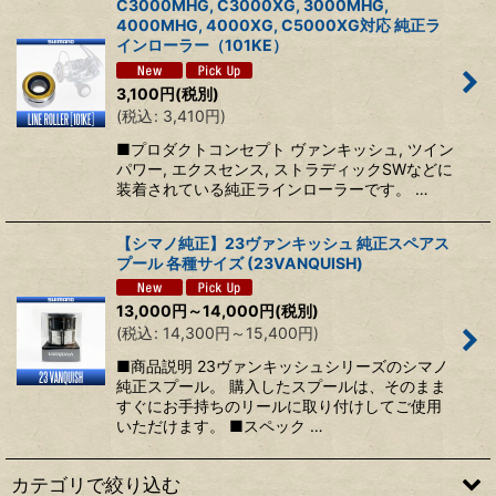
C3000MHG, C3000XG, 3000MHG,
4000MHG, 4000XG, C5000XG対応 純正ラ
インローラー（101KE）
絞り込む
3,100
円
(税別)
(
税込
:
3,410
円
)
■プロダクトコンセプト ヴァンキッシュ, ツイン
パワー, エクスセンス, ストラディックSWなどに
装着されている純正ラインローラーです。 …
【シマノ純正】23ヴァンキッシュ 純正スペアス
プール 各種サイズ (23VANQUISH)
13,000
円
～14,000
円
(税別)
(
税込
:
14,300
円
～15,400
円
)
■商品説明 23ヴァンキッシュシリーズのシマノ
純正スプール。 購入したスプールは、そのまま
すぐにお手持ちのリールに取り付けしてご使用
いただけます。 ■スペック …
カテゴリで絞り込む