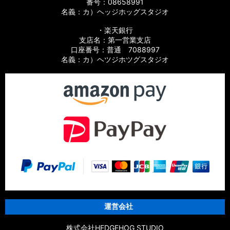
番号：08658991
名義：カ）ヘッジホッグスタジオ
【シマノ】10バイオマスターSW［BIOMASTER SW］対応 カ
スタムパーツ
・楽天銀行
支店名：第一営業支店
【シマノ】19スフェロスSW［SPHEROS SW］対応 カスタム
口座番号：普通 7088997
パーツ
名義：カ）ヘツジホツグスタジオ
【シマノ】21スフェロスSW［SPHEROS SW］対応 カスタム
パーツ
【シマノ】14スフェロスSW［SPHEROS SW］対応 カスタム
パーツ
【シマノ】21エクスセンス［EXSENCE］対応 カスタムパーツ
【シマノ】20エクスセンスBB［EXSENCE BB］対応 カスタム
パーツ
【シマノ】18エクスセンスCI4+［EXSENCE CI4+］対応 カス
タムパーツ
運営会社
【シマノ】17エクスセンス［EXSENCE］対応 カスタムパーツ
株式会社HEDGEHOG STUDIO