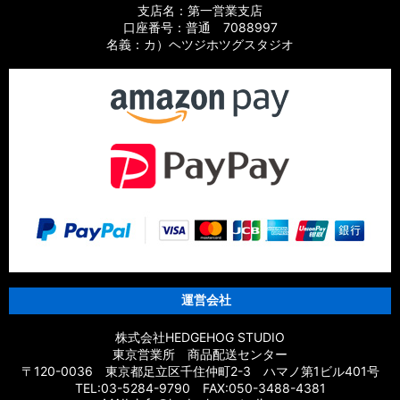
支店名：第一営業支店
【シマノ】19スフェロスSW［SPHEROS SW］対応 カスタム
口座番号：普通 7088997
パーツ
名義：カ）ヘツジホツグスタジオ
【シマノ】21スフェロスSW［SPHEROS SW］対応 カスタム
パーツ
【シマノ】14スフェロスSW［SPHEROS SW］対応 カスタム
パーツ
【シマノ】21エクスセンス［EXSENCE］対応 カスタムパーツ
【シマノ】20エクスセンスBB［EXSENCE BB］対応 カスタム
パーツ
【シマノ】18エクスセンスCI4+［EXSENCE CI4+］対応 カス
タムパーツ
運営会社
【シマノ】17エクスセンス［EXSENCE］対応 カスタムパーツ
株式会社HEDGEHOG STUDIO
東京営業所 商品配送センター
【シマノ】16エクスセンスLB［EXSENCE LB］対応 カスタム
〒120-0036 東京都足立区千住仲町2-3 ハマノ第1ビル401号
パーツ
TEL:03-5284-9790 FAX:050-3488-4381