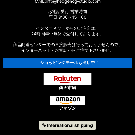
MAIL:info@hedgehog-studio.com
【シマノ】15エクスセンスLB［EXSENCE LB］対応 カスタム
お電話受付 営業時間
パーツ
平日 9:00～15：00
【シマノ】14エクスセンスBB［EXSENCE BB］対応 カスタム
インターネットからのご注文は、
パーツ
24時間年中無休で受付しております。
商品配送センターでの直接販売は行っておりませんので、
【シマノ】13エクスセンスLB［EXSENCE LB］対応 カスタム
パーツ
インターネット・お電話からご注文下さいませ。
ショッピングモールも出店中！
【シマノ】12エクスセンスCI4+［EXSENCE CI4+］対応 カス
タムパーツ
【シマノ】11-12エクスセンスBB［EXSENCE BB］対応 カスタ
ムパーツ
楽天市場
【シマノ】11エクスセンスLB SS［EXSENCE LB SS］対応 カ
スタムパーツ
アマゾン
【シマノ】10エクスセンスLB［EXSENCE LB］対応 カスタム
パーツ
International shipping