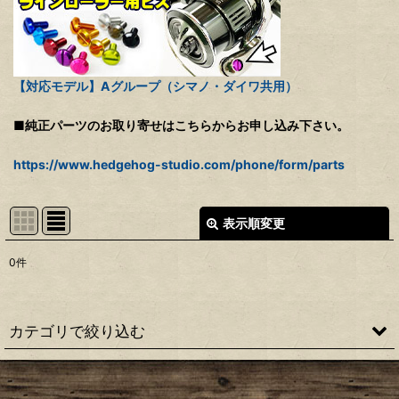
【対応モデル】Aグループ（シマノ・ダイワ共用）
■純正パーツのお取り寄せはこちらからお申し込み下さい。
https://www.hedgehog-studio.com/phone/form/parts
表示順変更
閉じる
0
件
表示数
:
並び順
:
カテゴリで絞り込む
絞り込む
【シマノ】22ステラ［STELLA］対応 カスタムパーツ