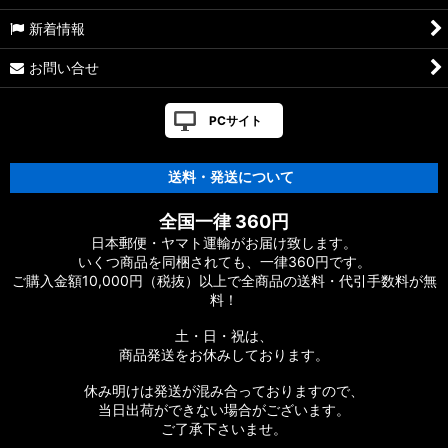
新着情報
17ヴァンキッシュFW用
お問い合せ
【シマノ】16ヴァンキッシュ・17ヴァンキッシュ
FW［VANQUISH］対応 カスタムパーツ
PCサイト
【シマノ】12-13ヴァンキッシュ&リミテッド［VANQUISH］
対応 カスタムパーツ
送料・発送について
【シマノ】20ヴァンフォード［VANFORD］対応 カスタムパー
全国一律 360円
ツ
日本郵便・ヤマト運輸がお届け致します。
いくつ商品を同梱されても、一律360円です。
【シマノ】19ストラディック［STRADIC］対応 カスタムパー
ご購入金額10,000円（税抜）以上で全商品の送料・代引手数料が無
ツ
料！
【シマノ】20ストラディックSW［STRADIC SW］対応 カスタ
土・日・祝は、
ムパーツ
商品発送をお休みしております。
【シマノ】18ストラディックSW［STRADIC SW］対応 カスタ
休み明けは発送が混み合っておりますので、
ムパーツ
当日出荷ができない場合がございます。
ご了承下さいませ。
【シマノ】16ストラディックCI4+［STRADIC CI4+］対応 カ