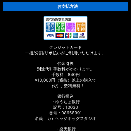
スタムパーツ
お支払方法
【シマノ】15-16ストラディック［STRADIC］対応 カスタムパ
ーツ
【シマノ】17サステイン［SUSTAIN］対応 カスタムパーツ
クレジットカード
【シマノ】11バイオマスター［BIOMASTER］対応 カスタムパ
一括/分割/リボ払いがご利用いただけます。
ーツ
代金引換
【シマノ】08バイオマスター［BIOMASTER］対応 カスタムパ
別途代引手数料がかかります。
ーツ
手数料 840円
※10,000円（税抜）以上の購入で
【シマノ】06バイオマスターMg［BIOMASTER Mg］対応 カ
代引手数料無料！
スタムパーツ
銀行振込
・ゆうちょ銀行
【シマノ】13-16バイオマスターSW［BIOMASTER SW］対応
カスタムパーツ
記号：10030
番号：08658991
名義：カ）ヘッジホッグスタジオ
【シマノ】10バイオマスターSW［BIOMASTER SW］対応 カ
スタムパーツ
・楽天銀行