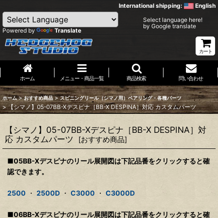
International shipping:
English
Select language here!
by Google translate
Powered by
Translate
カート
ホーム
メニュー・商品一覧
商品検索
問い合わせ
>
>
ホーム
おすすめ商品
スピニングリール（シマノ用）ベアリング・各種パーツ
>
【シマノ】05-07BB-Xデスピナ［BB-X DESPINA］対応 カスタムパーツ
【シマノ】05-07BB-Xデスピナ［BB-X DESPINA］対
応 カスタムパーツ
[
おすすめ商品
]
■05BB-Xデスピナのリール展開図は下記品番をクリックすると確
認できます。
2500
・
2500D
・
C3000
・
C3000D
■06BB-Xデスピナのリール展開図は下記品番をクリックすると確