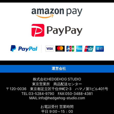
パーツ
ーツ
ムパーツ
運営会社
株式会社HEDGEHOG STUDIO
東京営業所 商品配送センター
〒120-0036 東京都足立区千住仲町2-3 ハマノ第1ビル401号
応 カスタムパーツ
TEL:03-5284-9790 FAX:050-3488-4381
MAIL:info@hedgehog-studio.com
スタムパーツ
お電話受付 営業時間
ムパーツ
平日 9:00～15：00