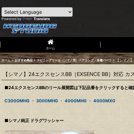
Powered by
Translate
ホーム
>
>
>
【シマノ】2
ホーム
おすすめ商品
スピニングリール（シマノ用）ベアリング・各種パーツ
【シマノ】24エクスセンスBB［EXSENCE BB］対応 
■24エクスセンスBBのリール展開図は下記品番をクリックすると確
C3000MHG
・
3000MHG
・
4000MHG
・
4000MXG
■シマノ純正 ドラグワッシャー