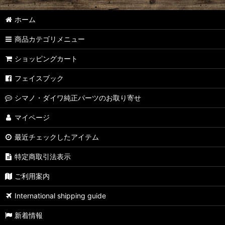
【シマノ】14ステラ［STELLA］対応 カスタムパーツ
ホーム
【シマノ】10ステラ［STELLA］対応 カスタムパーツ
商品カテゴリメニュー
【シマノ】07ステラ［STELLA］対応 カスタムパーツ
ショッピングカート
【シマノ】04ステラ［STELLA］対応 カスタムパーツ
フェイスブック
【シマノ】19-22ステラSW［STELLA SW］対応 カスタムパーツ
シマノ・ダイワ純正パーツのお取り寄せ
【シマノ】13ステラSW［STELLA SW］対応 カスタムパーツ
マイページ
最近チェックしたアイテム
【シマノ】08ステラSW［STELLA SW］対応 カスタムパーツ
特定商取引法表示
【シマノ】01ステラSW［STELLA SW］対応 カスタムパーツ
ご利用案内
【シマノ】19ヴァンキッシュ［VANQUISH］対応 カスタムパーツ
International shipping guide
17ヴァンキッシュFW用
新着情報
【シマノ】16ヴァンキッシュ・17ヴァンキッシュFW［VANQUISH