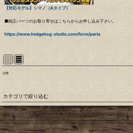
【対応モデル】シマノ（Aタイプ）
■純正パーツのお取り寄せはこちらからお申し込み下さい。
https://www.hedgehog-studio.com/form/parts
0
件
表示数
:
並び順
:
カテゴリで絞り込む
【シマノ】22ステラ［STELLA］対応 カスタムパーツ
【シマノ】18-19ステラ［STELLA］対応 カスタムパーツ