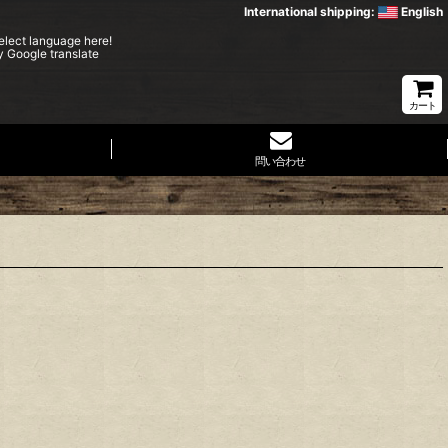
International shipping:
English
elect language here!
y Google translate
カート
問い合わせ