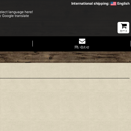
International shipping:
English
elect language here!
y Google translate
カート
問い合わせ