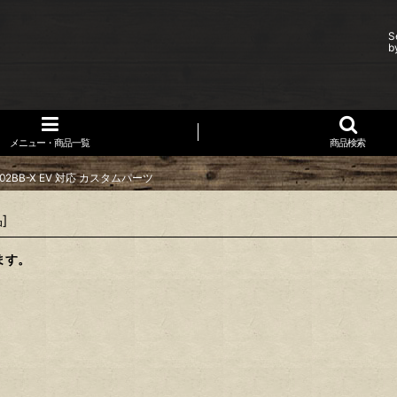
S
b
メニュー・商品一覧
商品検索
2BB-X EV 対応 カスタムパーツ
品
]
ます。