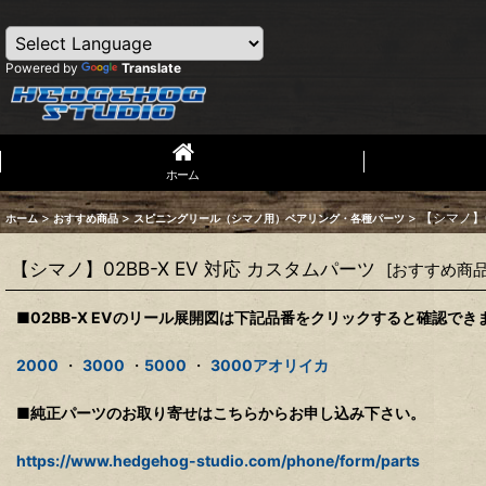
Powered by
Translate
ホーム
>
>
>
【シマノ】0
ホーム
おすすめ商品
スピニングリール（シマノ用）ベアリング・各種パーツ
【シマノ】02BB-X EV 対応 カスタムパーツ
[
おすすめ商
■02BB-X EVのリール展開図は下記品番をクリックすると確認でき
2000
・
3000
・
5000
・
3000アオリイカ
■純正パーツのお取り寄せはこちらからお申し込み下さい。
https://www.hedgehog-studio.com/phone/form/parts