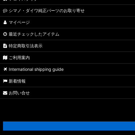
【シマノ】19-22ステラSW［STELLA SW］対応 カスタムパーツ
シマノ・ダイワ純正パーツのお取り寄せ
【シマノ】13ステラSW［STELLA SW］対応 カスタムパーツ
マイページ
最近チェックしたアイテム
【シマノ】08ステラSW［STELLA SW］対応 カスタムパーツ
特定商取引法表示
【シマノ】01ステラSW［STELLA SW］対応 カスタムパーツ
ご利用案内
【シマノ】19ヴァンキッシュ［VANQUISH］対応 カスタムパーツ
International shipping guide
17ヴァンキッシュFW用
新着情報
【シマノ】16ヴァンキッシュ・17ヴァンキッシュFW［VANQUISH
お問い合せ
【シマノ】12-13ヴァンキッシュ&リミテッド［VANQUISH］対応 
【シマノ】20ヴァンフォード［VANFORD］対応 カスタムパーツ
【シマノ】19ストラディック［STRADIC］対応 カスタムパーツ