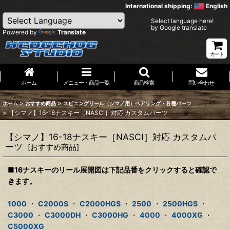
International shipping:
English
Select language here!
by Google translate
Powered by
Translate
カート
ホーム
メニュー・商品一覧
商品検索
問い合わせ
>
>
ホーム
おすすめ商品
スピニングリール（シマノ用）ベアリング・各種パーツ
>
【シマノ】16-18ナスキー［NASCI］対応 カスタムパーツ
【シマノ】16-18ナスキー［NASCI］対応 カスタムパ
ーツ
[
おすすめ商品
]
■16ナスキーのリール展開図は下記品番をクリックすると確認で
きます。
1000
・
C2000S
・
C2000HGS
・
2500
・
2500HGS
・
C3000
・
C3000DH
・
C3000HG
・
4000
・
4000XG
・
C5000XG