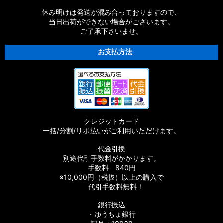
【シマノ】18ストラディックSW［STRADIC SW］対応 カスタ
休み明けは発送が混み合っておりますので、
ムパーツ
当日出荷ができない場合がございます。
ご了承下さいませ。
【シマノ】16ストラディックCI4+［STRADIC CI4+］対応 カ
スタムパーツ
お支払方法
【シマノ】15-16ストラディック［STRADIC］対応 カスタムパ
ーツ
【シマノ】17サステイン［SUSTAIN］対応 カスタムパーツ
クレジットカード
【シマノ】11バイオマスター［BIOMASTER］対応 カスタムパ
一括/分割/リボ払いがご利用いただけます。
ーツ
代金引換
【シマノ】08バイオマスター［BIOMASTER］対応 カスタムパ
別途代引手数料がかかります。
ーツ
手数料 840円
※10,000円（税抜）以上の購入で
【シマノ】06バイオマスターMg［BIOMASTER Mg］対応 カ
代引手数料無料！
スタムパーツ
銀行振込
・ゆうちょ銀行
【シマノ】13-16バイオマスターSW［BIOMASTER SW］対応
カスタムパーツ