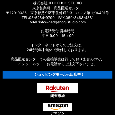
【シマノ】17エクスセンス［EXSENCE］対応 カスタムパーツ
株式会社HEDGEHOG STUDIO
東京営業所 商品配送センター
【シマノ】16エクスセンスLB［EXSENCE LB］対応 カスタム
〒120-0036 東京都足立区千住仲町2-3 ハマノ第1ビル401号
パーツ
TEL:03-5284-9790 FAX:050-3488-4381
MAIL:info@hedgehog-studio.com
【シマノ】15エクスセンスLB［EXSENCE LB］対応 カスタム
お電話受付 営業時間
パーツ
平日 9:00～15：00
【シマノ】14エクスセンスBB［EXSENCE BB］対応 カスタム
インターネットからのご注文は、
パーツ
24時間年中無休で受付しております。
商品配送センターでの直接販売は行っておりませんので、
【シマノ】13エクスセンスLB［EXSENCE LB］対応 カスタム
パーツ
インターネット・お電話からご注文下さいませ。
ショッピングモールも出店中！
【シマノ】12エクスセンスCI4+［EXSENCE CI4+］対応 カス
タムパーツ
【シマノ】11-12エクスセンスBB［EXSENCE BB］対応 カスタ
ムパーツ
楽天市場
【シマノ】11エクスセンスLB SS［EXSENCE LB SS］対応 カ
スタムパーツ
アマゾン