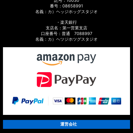
記号：10030
番号：08658991
名義：カ）ヘッジホッグスタジオ
【シマノ】10バイオマスターSW［BIOMASTER SW］対応 カ
スタムパーツ
・楽天銀行
支店名：第一営業支店
【シマノ】19スフェロスSW［SPHEROS SW］対応 カスタム
口座番号：普通 7088997
パーツ
名義：カ）ヘツジホツグスタジオ
【シマノ】21スフェロスSW［SPHEROS SW］対応 カスタム
パーツ
【シマノ】14スフェロスSW［SPHEROS SW］対応 カスタム
パーツ
【シマノ】21エクスセンス［EXSENCE］対応 カスタムパーツ
【シマノ】20エクスセンスBB［EXSENCE BB］対応 カスタム
パーツ
【シマノ】18エクスセンスCI4+［EXSENCE CI4+］対応 カス
タムパーツ
運営会社