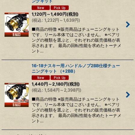
ングキット
並び順
:
1,120
円
～1,490
円
(税別)
(
税込
:
1,232
円
～1,639
円
)
絞り込む
■商品の特徴 ※販売商品はチューニングキット
です、リール本体ではございません。 ※ベアリ
ングの種類を選ぶと、それぞれの販売価格が表
示されます。 最高の回転性能を求めたトーナメ
ント…
16-18ナスキー用 ハンドルノブ2BB仕様チュー
ニングキット （+2BB）
1,440
円
～2,180
円
(税別)
(
税込
:
1,584
円
～2,398
円
)
■商品の特徴 ※販売商品はチューニングキット
です、リール本体ではございません。 ※ベアリ
ングの種類を選ぶと、それぞれの販売価格が表
示されます。 最高の回転性能を求めたトーナメ
ント…