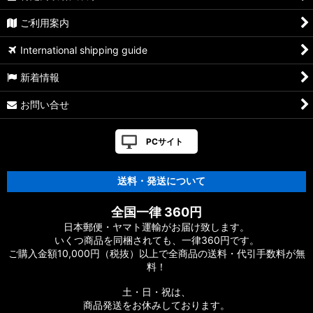
【シマノ】01ステラSW［STELLA SW］対応 カスタムパーツ
ご利用案内
【シマノ】19ヴァンキッシュ［VANQUISH］対応 カスタムパ
International shipping guide
ーツ
新着情報
17ヴァンキッシュFW用
お問い合せ
【シマノ】16ヴァンキッシュ・17ヴァンキッシュ
FW［VANQUISH］対応 カスタムパーツ
PCサイト
【シマノ】12-13ヴァンキッシュ&リミテッド［VANQUISH］
対応 カスタムパーツ
送料・発送について
【シマノ】20ヴァンフォード［VANFORD］対応 カスタムパー
全国一律 360円
ツ
日本郵便・ヤマト運輸がお届け致します。
いくつ商品を同梱されても、一律360円です。
【シマノ】19ストラディック［STRADIC］対応 カスタムパー
ご購入金額10,000円（税抜）以上で全商品の送料・代引手数料が無
ツ
料！
【シマノ】20ストラディックSW［STRADIC SW］対応 カスタ
土・日・祝は、
ムパーツ
商品発送をお休みしております。