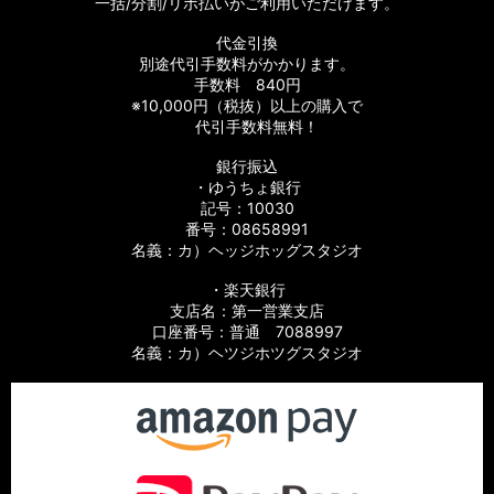
一括/分割/リボ払いがご利用いただけます。
ーツ
代金引換
【シマノ】08バイオマスター［BIOMASTER］対応 カスタムパ
別途代引手数料がかかります。
ーツ
手数料 840円
※10,000円（税抜）以上の購入で
【シマノ】06バイオマスターMg［BIOMASTER Mg］対応 カ
代引手数料無料！
スタムパーツ
銀行振込
【シマノ】13-16バイオマスターSW［BIOMASTER SW］対応
・ゆうちょ銀行
カスタムパーツ
記号：10030
番号：08658991
名義：カ）ヘッジホッグスタジオ
【シマノ】10バイオマスターSW［BIOMASTER SW］対応 カ
スタムパーツ
・楽天銀行
支店名：第一営業支店
【シマノ】19スフェロスSW［SPHEROS SW］対応 カスタム
口座番号：普通 7088997
パーツ
名義：カ）ヘツジホツグスタジオ
【シマノ】21スフェロスSW［SPHEROS SW］対応 カスタム
パーツ
【シマノ】14スフェロスSW［SPHEROS SW］対応 カスタム
パーツ