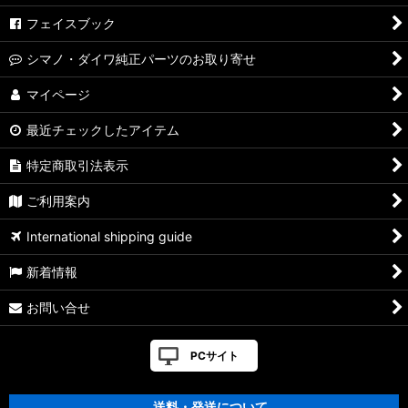
【シマノ】04ステラ［STELLA］対応 カスタムパーツ
フェイスブック
【シマノ】19-22ステラSW［STELLA SW］対応 カスタムパー
シマノ・ダイワ純正パーツのお取り寄せ
ツ
マイページ
【シマノ】13ステラSW［STELLA SW］対応 カスタムパーツ
最近チェックしたアイテム
【シマノ】08ステラSW［STELLA SW］対応 カスタムパーツ
特定商取引法表示
【シマノ】01ステラSW［STELLA SW］対応 カスタムパーツ
ご利用案内
【シマノ】19ヴァンキッシュ［VANQUISH］対応 カスタムパ
International shipping guide
ーツ
新着情報
17ヴァンキッシュFW用
お問い合せ
【シマノ】16ヴァンキッシュ・17ヴァンキッシュ
FW［VANQUISH］対応 カスタムパーツ
PCサイト
【シマノ】12-13ヴァンキッシュ&リミテッド［VANQUISH］
対応 カスタムパーツ
送料・発送について