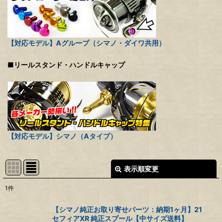
【対応モデル】Aグループ（シマノ・ダイワ共用）
■リールスタンド・ハンドルキャップ
【対応モデル】シマノ（Aタイプ）
表示順変更
閉じる
1
件
表示数
:
【シマノ純正お取り寄せパーツ：納期1ヶ月】21
セフィアXR 純正スプール【中サイズ送料】