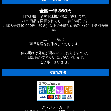
【シマノ】20ヴァンフォード［VANFORD］対応 カスタムパー
全国一律 360円
ツ
日本郵便・ヤマト運輸がお届け致します。
いくつ商品を同梱されても、一律360円です。
【シマノ】19ストラディック［STRADIC］対応 カスタムパー
ご購入金額10,000円（税抜）以上で全商品の送料・代引手数料が無
ツ
料！
【シマノ】20ストラディックSW［STRADIC SW］対応 カスタ
土・日・祝は、
ムパーツ
商品発送をお休みしております。
【シマノ】18ストラディックSW［STRADIC SW］対応 カスタ
休み明けは発送が混み合っておりますので、
ムパーツ
当日出荷ができない場合がございます。
ご了承下さいませ。
【シマノ】16ストラディックCI4+［STRADIC CI4+］対応 カ
スタムパーツ
お支払方法
【シマノ】15-16ストラディック［STRADIC］対応 カスタムパ
ーツ
【シマノ】17サステイン［SUSTAIN］対応 カスタムパーツ
クレジットカード
【シマノ】11バイオマスター［BIOMASTER］対応 カスタムパ