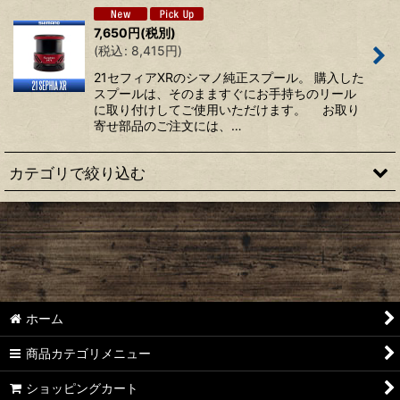
並び順
:
7,650
円
(税別)
(
税込
:
8,415
円
)
絞り込む
21セフィアXRのシマノ純正スプール。 購入した
スプールは、そのまますぐにお手持ちのリール
に取り付けしてご使用いただけます。 お取り
寄せ部品のご注文には、…
カテゴリで絞り込む
【シマノ】22ステラ［STELLA］対応 カスタムパーツ
【シマノ】18-19ステラ［STELLA］対応 カスタムパーツ
【シマノ】14ステラ［STELLA］対応 カスタムパーツ
ホーム
【シマノ】10ステラ［STELLA］対応 カスタムパーツ
商品カテゴリメニュー
【シマノ】07ステラ［STELLA］対応 カスタムパーツ
ショッピングカート