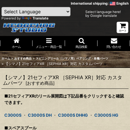
International shipping:
English
Select language here!
by Google translate
Powered by
Translate
カート
ホーム
メニュー・商品一覧
商品検索
問い合わせ
>
>
ホーム
おすすめ商品
スピニングリール（シマノ用）ベアリング・各種パーツ
>
【シマノ】21セフィアXR ［SEPHIA XR］対応 カスタムパーツ
【シマノ】21セフィアXR ［SEPHIA XR］対応 カスタ
ムパーツ
[
おすすめ商品
]
■21セフィアXRのリール展開図は下記品番をクリックすると確認
できます。
C3000S
・
C3000S DH
・
C3000S DHHG
・
C3000S HG
■スペアスプール