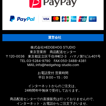
【シマノ】21エクスセンス［EXSENCE］対応 カスタムパーツ
【シマノ】20エクスセンスBB［EXSENCE BB］対応 カスタム
パーツ
【シマノ】18エクスセンスCI4+［EXSENCE CI4+］対応 カス
タムパーツ
運営会社
【シマノ】17エクスセンス［EXSENCE］対応 カスタムパーツ
株式会社HEDGEHOG STUDIO
東京営業所 商品配送センター
【シマノ】16エクスセンスLB［EXSENCE LB］対応 カスタム
〒120-0036 東京都足立区千住仲町2-3 ハマノ第1ビル401号
パーツ
TEL:03-5284-9790 FAX:050-3488-4381
MAIL:info@hedgehog-studio.com
【シマノ】15エクスセンスLB［EXSENCE LB］対応 カスタム
お電話受付 営業時間
パーツ
平日 9:00～15：00
【シマノ】14エクスセンスBB［EXSENCE BB］対応 カスタム
インターネットからのご注文は、
パーツ
24時間年中無休で受付しております。
【シマノ】13エクスセンスLB［EXSENCE LB］対応 カスタム
商品配送センターでの直接販売は行っておりませんので、
パーツ
インターネット・お電話からご注文下さいませ。