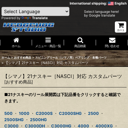
International shipping:
English
Select language here!
by Google translate
Powered by
Translate
カート
ホーム
メニュー・商品一覧
商品検索
問い合わせ
>
>
ホーム
おすすめ商品
スピニングリール（シマノ用）ベアリング・各種パーツ
>
【シマノ】21ナスキー［NASCI］対応 カスタムパーツ
【シマノ】21ナスキー［NASCI］対応 カスタムパーツ
[
おすすめ商品
]
■21ナスキーのリール展開図は下記品番をクリックすると確認で
きます。
500
・
1000
・
C2000S
・
C2000SHG
・
2500
・
2500SHG
・
2500HG
C3000
・
C3000DH
・
C3000HG
・
4000
・
4000XG
・