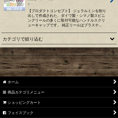
×
【プロダクトコンセプト】 ジュラルミンを削り
出して作成された、ダイワ製・シマノ製スピニ
ングリールの多くに取付可能なハンドルスクリ
ューキャップです。 純正リールはプラスチ…
カテゴリで絞り込む
【シマノ】22ステラ［STELLA］対応 カスタムパーツ
【シマノ】18-19ステラ［STELLA］対応 カスタムパーツ
【シマノ】14ステラ［STELLA］対応 カスタムパーツ
ホーム
【シマノ】10ステラ［STELLA］対応 カスタムパーツ
商品カテゴリメニュー
【シマノ】07ステラ［STELLA］対応 カスタムパーツ
ショッピングカート
【シマノ】04ステラ［STELLA］対応 カスタムパーツ
フェイスブック