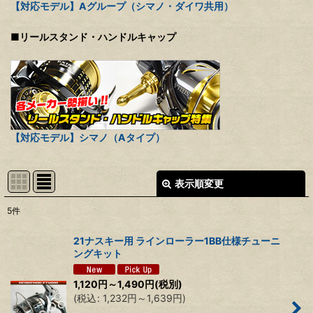
【対応モデル】Aグループ（シマノ・ダイワ共用）
■リールスタンド・ハンドルキャップ
【対応モデル】シマノ（Aタイプ）
表示順変更
閉じる
5
件
表示数
:
21ナスキー用 ラインローラー1BB仕様チューニ
ングキット
並び順
:
1,120
円
～1,490
円
(税別)
(
税込
:
1,232
円
～1,639
円
)
絞り込む