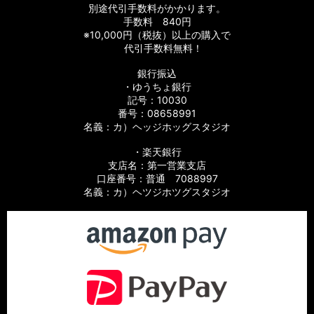
【シマノ】08バイオマスター［BIOMASTER］対応 カスタムパ
別途代引手数料がかかります。
ーツ
手数料 840円
※10,000円（税抜）以上の購入で
【シマノ】06バイオマスターMg［BIOMASTER Mg］対応 カ
代引手数料無料！
スタムパーツ
銀行振込
・ゆうちょ銀行
【シマノ】13-16バイオマスターSW［BIOMASTER SW］対応
カスタムパーツ
記号：10030
番号：08658991
名義：カ）ヘッジホッグスタジオ
【シマノ】10バイオマスターSW［BIOMASTER SW］対応 カ
スタムパーツ
・楽天銀行
支店名：第一営業支店
【シマノ】19スフェロスSW［SPHEROS SW］対応 カスタム
口座番号：普通 7088997
パーツ
名義：カ）ヘツジホツグスタジオ
【シマノ】21スフェロスSW［SPHEROS SW］対応 カスタム
パーツ
【シマノ】14スフェロスSW［SPHEROS SW］対応 カスタム
パーツ
【シマノ】21エクスセンス［EXSENCE］対応 カスタムパーツ