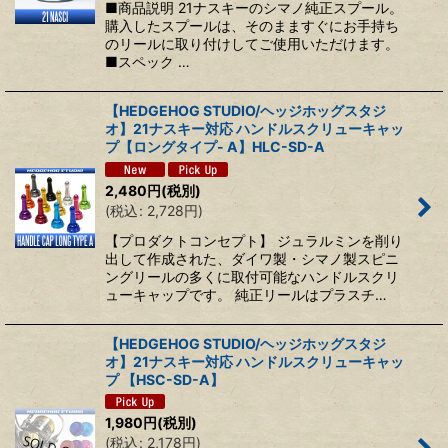
■商品説明 21ナスキーのシマノ純正スプール。
購入したスプールは、そのまますぐにお手持ち
のリールに取り付けしてご使用いただけます。
■スペック …
【HEDGEHOG STUDIO/ヘッジホッグスタジ
オ】21ナスキー対応 ハンドルスクリューキャッ
プ【ロングタイプ- A】HLC-SD-A
2,480
円
(税別)
(
税込
:
2,728
円
)
【プロダクトコンセプト】 ジュラルミンを削り
出して作成された、ダイワ製・シマノ製スピニ
ングリールの多くに取付可能なハンドルスクリ
ューキャップです。 純正リールはプラスチ…
【HEDGEHOG STUDIO/ヘッジホッグスタジ
オ】21ナスキー対応 ハンドルスクリューキャッ
プ 【HSC-SD-A】
1,980
円
(税別)
(
税込
:
2,178
円
)