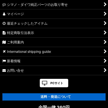
【シマノ】19-22ステラSW［STELLA SW］対応 カスタムパー
シマノ・ダイワ純正パーツのお取り寄せ
ツ
マイページ
【シマノ】13ステラSW［STELLA SW］対応 カスタムパーツ
最近チェックしたアイテム
【シマノ】08ステラSW［STELLA SW］対応 カスタムパーツ
特定商取引法表示
【シマノ】01ステラSW［STELLA SW］対応 カスタムパーツ
ご利用案内
【シマノ】19ヴァンキッシュ［VANQUISH］対応 カスタムパ
International shipping guide
ーツ
新着情報
17ヴァンキッシュFW用
お問い合せ
【シマノ】16ヴァンキッシュ・17ヴァンキッシュ
FW［VANQUISH］対応 カスタムパーツ
PCサイト
【シマノ】12-13ヴァンキッシュ&リミテッド［VANQUISH］
対応 カスタムパーツ
送料・発送について
【シマノ】20ヴァンフォード［VANFORD］対応 カスタムパー
全国一律 360円
ツ