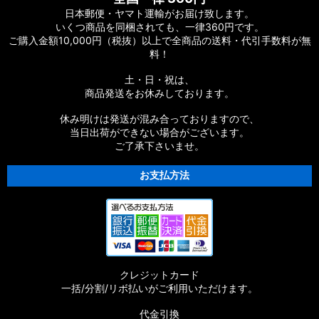
日本郵便・ヤマト運輸がお届け致します。
いくつ商品を同梱されても、一律360円です。
【シマノ】19ストラディック［STRADIC］対応 カスタムパー
ご購入金額10,000円（税抜）以上で全商品の送料・代引手数料が無
ツ
料！
【シマノ】20ストラディックSW［STRADIC SW］対応 カスタ
土・日・祝は、
ムパーツ
商品発送をお休みしております。
【シマノ】18ストラディックSW［STRADIC SW］対応 カスタ
休み明けは発送が混み合っておりますので、
ムパーツ
当日出荷ができない場合がございます。
ご了承下さいませ。
【シマノ】16ストラディックCI4+［STRADIC CI4+］対応 カ
スタムパーツ
お支払方法
【シマノ】15-16ストラディック［STRADIC］対応 カスタムパ
ーツ
【シマノ】17サステイン［SUSTAIN］対応 カスタムパーツ
クレジットカード
【シマノ】11バイオマスター［BIOMASTER］対応 カスタムパ
一括/分割/リボ払いがご利用いただけます。
ーツ
代金引換