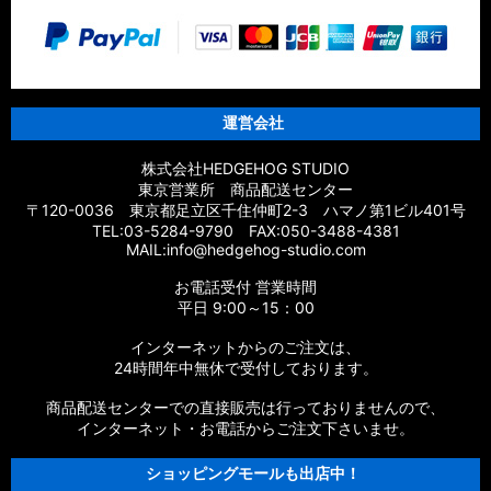
【シマノ】20エクスセンスBB［EXSENCE BB］対応 カスタム
パーツ
【シマノ】18エクスセンスCI4+［EXSENCE CI4+］対応 カス
タムパーツ
運営会社
【シマノ】17エクスセンス［EXSENCE］対応 カスタムパーツ
株式会社HEDGEHOG STUDIO
東京営業所 商品配送センター
【シマノ】16エクスセンスLB［EXSENCE LB］対応 カスタム
〒120-0036 東京都足立区千住仲町2-3 ハマノ第1ビル401号
パーツ
TEL:03-5284-9790 FAX:050-3488-4381
MAIL:info@hedgehog-studio.com
【シマノ】15エクスセンスLB［EXSENCE LB］対応 カスタム
お電話受付 営業時間
パーツ
平日 9:00～15：00
【シマノ】14エクスセンスBB［EXSENCE BB］対応 カスタム
インターネットからのご注文は、
パーツ
24時間年中無休で受付しております。
商品配送センターでの直接販売は行っておりませんので、
【シマノ】13エクスセンスLB［EXSENCE LB］対応 カスタム
パーツ
インターネット・お電話からご注文下さいませ。
ショッピングモールも出店中！
【シマノ】12エクスセンスCI4+［EXSENCE CI4+］対応 カス