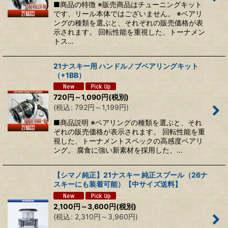
■商品の特徴 ※販売商品はチューニングキット
です、リール本体ではございません。 ※ベアリ
ングの種類を選ぶと、それぞれの販売価格が表
示されます。 回転性能を重視した、トーナメン
トス…
21ナスキー用 ハンドルノブベアリングキット
（+1BB）
720
円
～1,090
円
(税別)
(
税込
:
792
円
～1,199
円
)
■商品説明 ※ベアリングの種類を選ぶと、それ
ぞれの販売価格が表示されます。 回転性能を重
視した、トーナメントスペックの高感度ベアリ
ング。 腐食に強い新素材を採用した、…
【シマノ純正】21ナスキー 純正スプール（26ナ
スキーにも装着可能）【中サイズ送料】
2,100
円
～3,600
円
(税別)
(
税込
:
2,310
円
～3,960
円
)