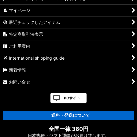
ツ
マイページ
【シマノ】13ステラSW［STELLA SW］対応 カスタムパーツ
最近チェックしたアイテム
【シマノ】08ステラSW［STELLA SW］対応 カスタムパーツ
特定商取引法表示
【シマノ】01ステラSW［STELLA SW］対応 カスタムパーツ
ご利用案内
【シマノ】19ヴァンキッシュ［VANQUISH］対応 カスタムパ
International shipping guide
ーツ
新着情報
17ヴァンキッシュFW用
お問い合せ
【シマノ】16ヴァンキッシュ・17ヴァンキッシュ
FW［VANQUISH］対応 カスタムパーツ
PCサイト
【シマノ】12-13ヴァンキッシュ&リミテッド［VANQUISH］
対応 カスタムパーツ
送料・発送について
【シマノ】20ヴァンフォード［VANFORD］対応 カスタムパー
全国一律 360円
ツ
日本郵便・ヤマト運輸がお届け致します。