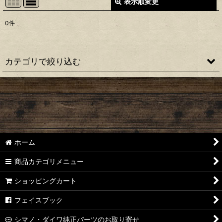
表示順変更
閉じる
0
件
表示数
:
並び順
:
カテゴリで絞り込む
絞り込む
【シマノ】22ステラ［STELLA］対応 カスタムパーツ
【シマノ】18-19ステラ［STELLA］対応 カスタムパーツ
【シマノ】14ステラ［STELLA］対応 カスタムパーツ
ホーム
【シマノ】10ステラ［STELLA］対応 カスタムパーツ
商品カテゴリメニュー
【シマノ】07ステラ［STELLA］対応 カスタムパーツ
ショッピングカート
【シマノ】04ステラ［STELLA］対応 カスタムパーツ
フェイスブック
【シマノ】19-22ステラSW［STELLA SW］対応 カスタムパー
シマノ・ダイワ純正パーツのお取り寄せ