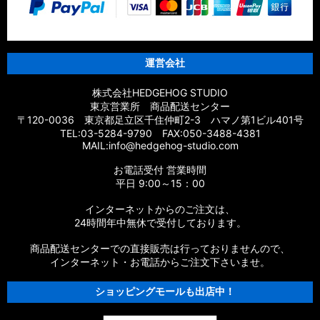
パーツ
【シマノ】18エクスセンスCI4+［EXSENCE CI4+］対応 カス
タムパーツ
運営会社
【シマノ】17エクスセンス［EXSENCE］対応 カスタムパーツ
株式会社HEDGEHOG STUDIO
東京営業所 商品配送センター
【シマノ】16エクスセンスLB［EXSENCE LB］対応 カスタム
〒120-0036 東京都足立区千住仲町2-3 ハマノ第1ビル401号
パーツ
TEL:03-5284-9790 FAX:050-3488-4381
MAIL:info@hedgehog-studio.com
【シマノ】15エクスセンスLB［EXSENCE LB］対応 カスタム
お電話受付 営業時間
パーツ
平日 9:00～15：00
【シマノ】14エクスセンスBB［EXSENCE BB］対応 カスタム
インターネットからのご注文は、
パーツ
24時間年中無休で受付しております。
商品配送センターでの直接販売は行っておりませんので、
【シマノ】13エクスセンスLB［EXSENCE LB］対応 カスタム
パーツ
インターネット・お電話からご注文下さいませ。
ショッピングモールも出店中！
【シマノ】12エクスセンスCI4+［EXSENCE CI4+］対応 カス
タムパーツ