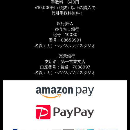
手数料 840円
※10,000円（税抜）以上の購入で
【シマノ】06バイオマスターMg［BIOMASTER Mg］対応 カ
代引手数料無料！
スタムパーツ
銀行振込
・ゆうちょ銀行
【シマノ】13-16バイオマスターSW［BIOMASTER SW］対応
カスタムパーツ
記号：10030
番号：08658991
名義：カ）ヘッジホッグスタジオ
【シマノ】10バイオマスターSW［BIOMASTER SW］対応 カ
スタムパーツ
・楽天銀行
支店名：第一営業支店
【シマノ】19スフェロスSW［SPHEROS SW］対応 カスタム
口座番号：普通 7088997
パーツ
名義：カ）ヘツジホツグスタジオ
【シマノ】21スフェロスSW［SPHEROS SW］対応 カスタム
パーツ
【シマノ】14スフェロスSW［SPHEROS SW］対応 カスタム
パーツ
【シマノ】21エクスセンス［EXSENCE］対応 カスタムパーツ
【シマノ】20エクスセンスBB［EXSENCE BB］対応 カスタム