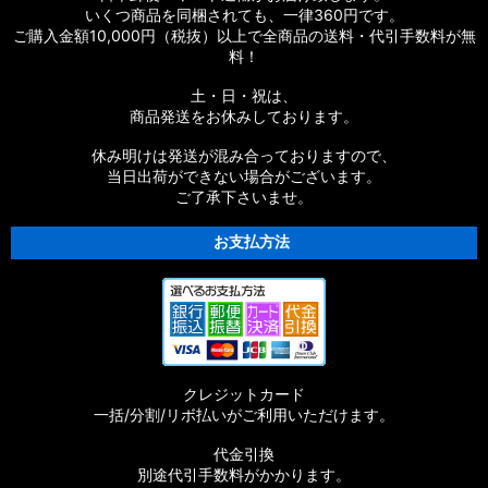
いくつ商品を同梱されても、一律360円です。
【シマノ】19ストラディック［STRADIC］対応 カスタムパー
ご購入金額10,000円（税抜）以上で全商品の送料・代引手数料が無
ツ
料！
【シマノ】20ストラディックSW［STRADIC SW］対応 カスタ
土・日・祝は、
ムパーツ
商品発送をお休みしております。
【シマノ】18ストラディックSW［STRADIC SW］対応 カスタ
休み明けは発送が混み合っておりますので、
ムパーツ
当日出荷ができない場合がございます。
ご了承下さいませ。
【シマノ】16ストラディックCI4+［STRADIC CI4+］対応 カ
スタムパーツ
お支払方法
【シマノ】15-16ストラディック［STRADIC］対応 カスタムパ
ーツ
【シマノ】17サステイン［SUSTAIN］対応 カスタムパーツ
クレジットカード
【シマノ】11バイオマスター［BIOMASTER］対応 カスタムパ
一括/分割/リボ払いがご利用いただけます。
ーツ
代金引換
【シマノ】08バイオマスター［BIOMASTER］対応 カスタムパ
別途代引手数料がかかります。
ーツ