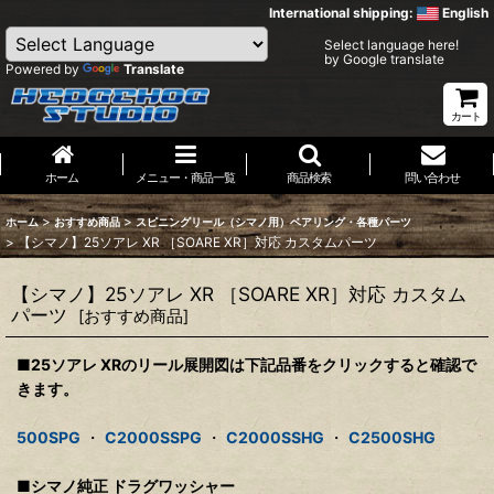
International shipping:
English
Select language here!
by Google translate
Powered by
Translate
カート
ホーム
メニュー・商品一覧
商品検索
問い合わせ
>
>
ホーム
おすすめ商品
スピニングリール（シマノ用）ベアリング・各種パーツ
>
【シマノ】25ソアレ XR ［SOARE XR］対応 カスタムパーツ
【シマノ】25ソアレ XR ［SOARE XR］対応 カスタム
パーツ
[
おすすめ商品
]
■25ソアレ XRのリール展開図は下記品番をクリックすると確認で
きます。
500SPG
・
C2000SSPG
・
C2000SSHG
・
C2500SHG
■シマノ純正 ドラグワッシャー