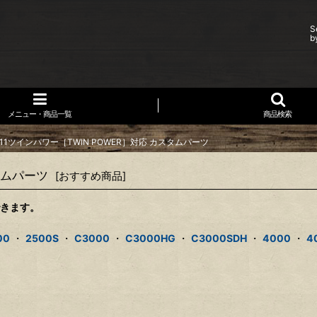
S
b
メニュー・商品一覧
商品検索
11ツインパワー［TWIN POWER］対応 カスタムパーツ
タムパーツ
[
おすすめ商品
]
できます。
00
・
2500S
・
C3000
・
C3000HG
・
C3000SDH
・
4000
・
4