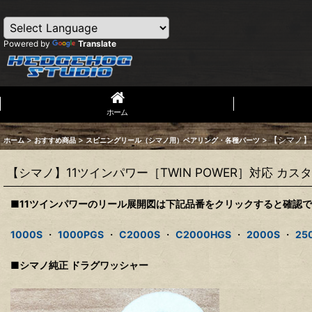
Powered by
Translate
ホーム
>
>
>
【シマノ】
ホーム
おすすめ商品
スピニングリール（シマノ用）ベアリング・各種パーツ
【シマノ】11ツインパワー［TWIN POWER］対応 カス
■11ツインパワーのリール展開図は下記品番をクリックすると確認
1000S
・
1000PGS
・
C2000S
・
C2000HGS
・
2000S
・
25
■シマノ純正 ドラグワッシャー