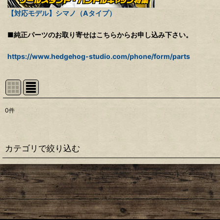
【対応モデル】シマノ（Aタイプ）
■純正パーツのお取り寄せはこちらからお申し込み下さい。
https://www.hedgehog-studio.com/phone/form/parts
0
件
表示数
:
並び順
:
カテゴリで絞り込む
【シマノ】22ステラ［STELLA］対応 カスタムパーツ
【シマノ】18-19ステラ［STELLA］対応 カスタムパーツ
【シマノ】14ステラ［STELLA］対応 カスタムパーツ