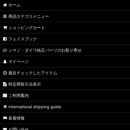
ホーム
【シマノ】10ステラ［STELLA］対応 カスタムパーツ
商品カテゴリメニュー
【シマノ】07ステラ［STELLA］対応 カスタムパーツ
ショッピングカート
【シマノ】04ステラ［STELLA］対応 カスタムパーツ
フェイスブック
【シマノ】19-22ステラSW［STELLA SW］対応 カスタムパーツ
シマノ・ダイワ純正パーツのお取り寄せ
【シマノ】13ステラSW［STELLA SW］対応 カスタムパーツ
マイページ
最近チェックしたアイテム
【シマノ】08ステラSW［STELLA SW］対応 カスタムパーツ
特定商取引法表示
【シマノ】01ステラSW［STELLA SW］対応 カスタムパーツ
ご利用案内
【シマノ】19ヴァンキッシュ［VANQUISH］対応 カスタムパーツ
International shipping guide
17ヴァンキッシュFW用
新着情報
【シマノ】16ヴァンキッシュ・17ヴァンキッシュFW［VANQUISH
お問い合せ