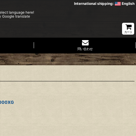
International shipping:
English
elect language here!
y Google translate
カート
問い合わせ
000XG