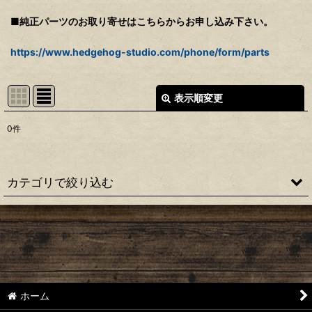
■純正パーツのお取り寄せはこちらからお申し込み下さい。
https://www.hedgehog-studio.com/phone/form/parts
表示順変更
閉じる
0
件
表示数
:
並び順
:
カテゴリで絞り込む
絞り込む
【シマノ】22ステラ［STELLA］対応 カスタムパーツ
【シマノ】18-19ステラ［STELLA］対応 カスタムパーツ
【シマノ】14ステラ［STELLA］対応 カスタムパーツ
ホーム
【シマノ】10ステラ［STELLA］対応 カスタムパーツ