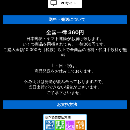
PCサイト
【シマノ】12-13ヴァンキッシュ&リミテッド［VANQUISH］
対応 カスタムパーツ
送料・発送について
【シマノ】20ヴァンフォード［VANFORD］対応 カスタムパー
全国一律 360円
ツ
日本郵便・ヤマト運輸がお届け致します。
いくつ商品を同梱されても、一律360円です。
【シマノ】19ストラディック［STRADIC］対応 カスタムパー
ご購入金額10,000円（税抜）以上で全商品の送料・代引手数料が無
ツ
料！
【シマノ】20ストラディックSW［STRADIC SW］対応 カスタ
土・日・祝は、
ムパーツ
商品発送をお休みしております。
【シマノ】18ストラディックSW［STRADIC SW］対応 カスタ
休み明けは発送が混み合っておりますので、
ムパーツ
当日出荷ができない場合がございます。
ご了承下さいませ。
【シマノ】16ストラディックCI4+［STRADIC CI4+］対応 カ
スタムパーツ
お支払方法
【シマノ】15-16ストラディック［STRADIC］対応 カスタムパ
ーツ