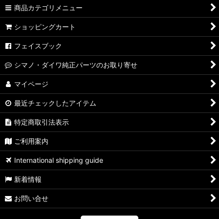
商品カテゴリメニュー
【シマノ】07ステラ［STELLA］対応 カスタムパーツ
ショッピングカート
【シマノ】04ステラ［STELLA］対応 カスタムパーツ
フェイスブック
【シマノ】19-22ステラSW［STELLA SW］対応 カスタムパー
シマノ・ダイワ純正パーツのお取り寄せ
ツ
マイページ
【シマノ】13ステラSW［STELLA SW］対応 カスタムパーツ
最近チェックしたアイテム
【シマノ】08ステラSW［STELLA SW］対応 カスタムパーツ
特定商取引法表示
【シマノ】01ステラSW［STELLA SW］対応 カスタムパーツ
ご利用案内
【シマノ】19ヴァンキッシュ［VANQUISH］対応 カスタムパ
International shipping guide
ーツ
新着情報
17ヴァンキッシュFW用
お問い合せ
【シマノ】16ヴァンキッシュ・17ヴァンキッシュ
FW［VANQUISH］対応 カスタムパーツ