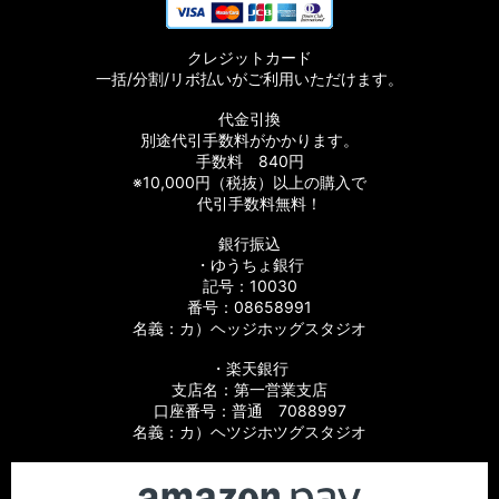
【シマノ】17サステイン［SUSTAIN］対応 カスタムパーツ
クレジットカード
【シマノ】11バイオマスター［BIOMASTER］対応 カスタムパ
一括/分割/リボ払いがご利用いただけます。
ーツ
代金引換
【シマノ】08バイオマスター［BIOMASTER］対応 カスタムパ
別途代引手数料がかかります。
ーツ
手数料 840円
※10,000円（税抜）以上の購入で
【シマノ】06バイオマスターMg［BIOMASTER Mg］対応 カ
代引手数料無料！
スタムパーツ
銀行振込
・ゆうちょ銀行
【シマノ】13-16バイオマスターSW［BIOMASTER SW］対応
カスタムパーツ
記号：10030
番号：08658991
名義：カ）ヘッジホッグスタジオ
【シマノ】10バイオマスターSW［BIOMASTER SW］対応 カ
スタムパーツ
・楽天銀行
支店名：第一営業支店
【シマノ】19スフェロスSW［SPHEROS SW］対応 カスタム
口座番号：普通 7088997
パーツ
名義：カ）ヘツジホツグスタジオ
【シマノ】21スフェロスSW［SPHEROS SW］対応 カスタム
パーツ