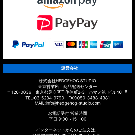
【シマノ】14スフェロスSW［SPHEROS SW］対応 カスタム
パーツ
【シマノ】21エクスセンス［EXSENCE］対応 カスタムパーツ
【シマノ】20エクスセンスBB［EXSENCE BB］対応 カスタム
パーツ
【シマノ】18エクスセンスCI4+［EXSENCE CI4+］対応 カス
タムパーツ
運営会社
【シマノ】17エクスセンス［EXSENCE］対応 カスタムパーツ
株式会社HEDGEHOG STUDIO
東京営業所 商品配送センター
【シマノ】16エクスセンスLB［EXSENCE LB］対応 カスタム
〒120-0036 東京都足立区千住仲町2-3 ハマノ第1ビル401号
パーツ
TEL:03-5284-9790 FAX:050-3488-4381
MAIL:info@hedgehog-studio.com
【シマノ】15エクスセンスLB［EXSENCE LB］対応 カスタム
お電話受付 営業時間
パーツ
平日 9:00～15：00
【シマノ】14エクスセンスBB［EXSENCE BB］対応 カスタム
インターネットからのご注文は、
パーツ