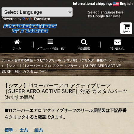
International shipping:
English
Select language here!
by Google translate
Powered by
Translate
カート
ホーム
メニュー・商品一覧
商品検索
問い合わせ
>
>
ホーム
おすすめ商品
スピニングリール（シマノ用）ベアリング・各種パーツ
>
【シマノ】11スーパーエアロ アクティブサーフ［SUPER AERO ACTIVE
SURF］対応 カスタムパーツ
【シマノ】11スーパーエアロ アクティブサーフ
［SUPER AERO ACTIVE SURF］対応 カスタムパーツ
[
おすすめ商品
]
■11スーパーエアロ アクティブサーフのリール展開図は下記品番
をクリックすると確認できます。
標準
・
太糸
・
細糸