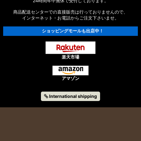
24時間年中無休で受付しております。
商品配送センターでの直接販売は行っておりませんので、
【シマノ】13エクスセンスLB［EXSENCE LB］対応 カスタム
パーツ
インターネット・お電話からご注文下さいませ。
ショッピングモールも出店中！
【シマノ】12エクスセンスCI4+［EXSENCE CI4+］対応 カス
タムパーツ
【シマノ】11-12エクスセンスBB［EXSENCE BB］対応 カスタ
ムパーツ
楽天市場
【シマノ】11エクスセンスLB SS［EXSENCE LB SS］対応 カ
スタムパーツ
アマゾン
【シマノ】10エクスセンスLB［EXSENCE LB］対応 カスタム
パーツ
International shipping
【シマノ】09エクスセンス、10エクスセンス
CI4［EXSENCE］対応 カスタムパーツ
【シマノ】13-15A-RCエアロ CI4+［AR-C AERO CI4+］対応
カスタムパーツ