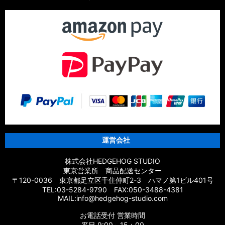
【シマノ】21スフェロスSW［SPHEROS SW］対応 カスタム
パーツ
【シマノ】14スフェロスSW［SPHEROS SW］対応 カスタム
パーツ
【シマノ】21エクスセンス［EXSENCE］対応 カスタムパーツ
【シマノ】20エクスセンスBB［EXSENCE BB］対応 カスタム
パーツ
【シマノ】18エクスセンスCI4+［EXSENCE CI4+］対応 カス
タムパーツ
運営会社
【シマノ】17エクスセンス［EXSENCE］対応 カスタムパーツ
株式会社HEDGEHOG STUDIO
東京営業所 商品配送センター
【シマノ】16エクスセンスLB［EXSENCE LB］対応 カスタム
〒120-0036 東京都足立区千住仲町2-3 ハマノ第1ビル401号
パーツ
TEL:03-5284-9790 FAX:050-3488-4381
MAIL:info@hedgehog-studio.com
【シマノ】15エクスセンスLB［EXSENCE LB］対応 カスタム
お電話受付 営業時間
パーツ
平日 9:00～15：00