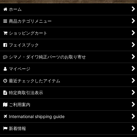
【シマノ】14ステラ［STELLA］対応 カスタムパーツ
ホーム
【シマノ】10ステラ［STELLA］対応 カスタムパーツ
商品カテゴリメニュー
【シマノ】07ステラ［STELLA］対応 カスタムパーツ
ショッピングカート
【シマノ】04ステラ［STELLA］対応 カスタムパーツ
フェイスブック
【シマノ】19-22ステラSW［STELLA SW］対応 カスタムパー
シマノ・ダイワ純正パーツのお取り寄せ
ツ
マイページ
【シマノ】13ステラSW［STELLA SW］対応 カスタムパーツ
最近チェックしたアイテム
【シマノ】08ステラSW［STELLA SW］対応 カスタムパーツ
特定商取引法表示
【シマノ】01ステラSW［STELLA SW］対応 カスタムパーツ
ご利用案内
【シマノ】19ヴァンキッシュ［VANQUISH］対応 カスタムパ
International shipping guide
ーツ
新着情報
17ヴァンキッシュFW用