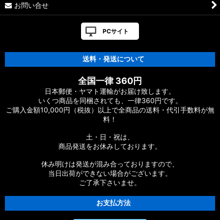
お問い合せ
【シマノ】16ヴァンキッシュ・17ヴァンキッシュ
FW［VANQUISH］対応 カスタムパーツ
PCサイト
【シマノ】12-13ヴァンキッシュ&リミテッド［VANQUISH］
対応 カスタムパーツ
送料・発送について
【シマノ】20ヴァンフォード［VANFORD］対応 カスタムパー
全国一律 360円
ツ
日本郵便・ヤマト運輸がお届け致します。
いくつ商品を同梱されても、一律360円です。
【シマノ】19ストラディック［STRADIC］対応 カスタムパー
ご購入金額10,000円（税抜）以上で全商品の送料・代引手数料が無
ツ
料！
【シマノ】20ストラディックSW［STRADIC SW］対応 カスタ
土・日・祝は、
ムパーツ
商品発送をお休みしております。
【シマノ】18ストラディックSW［STRADIC SW］対応 カスタ
休み明けは発送が混み合っておりますので、
ムパーツ
当日出荷ができない場合がございます。
ご了承下さいませ。
【シマノ】16ストラディックCI4+［STRADIC CI4+］対応 カ
スタムパーツ
お支払方法