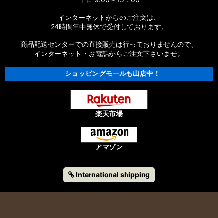
【シマノ】14エクスセンスBB［EXSENCE BB］対応 カスタム
インターネットからのご注文は、
パーツ
24時間年中無休で受付しております。
商品配送センターでの直接販売は行っておりませんので、
【シマノ】13エクスセンスLB［EXSENCE LB］対応 カスタム
パーツ
インターネット・お電話からご注文下さいませ。
ショッピングモールも出店中！
【シマノ】12エクスセンスCI4+［EXSENCE CI4+］対応 カス
タムパーツ
【シマノ】11-12エクスセンスBB［EXSENCE BB］対応 カスタ
ムパーツ
楽天市場
【シマノ】11エクスセンスLB SS［EXSENCE LB SS］対応 カ
スタムパーツ
アマゾン
【シマノ】10エクスセンスLB［EXSENCE LB］対応 カスタム
パーツ
International shipping
【シマノ】09エクスセンス、10エクスセンス
CI4［EXSENCE］対応 カスタムパーツ