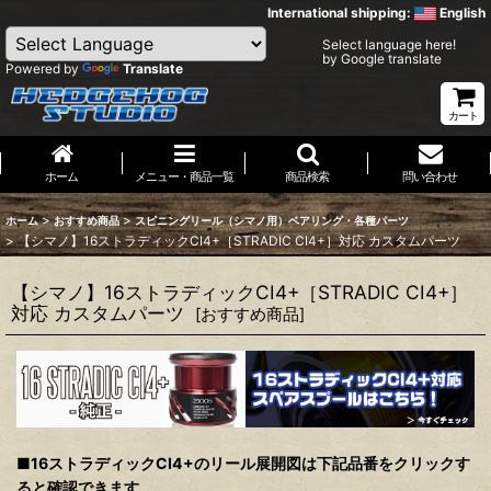
International shipping:
English
Select language here!
by Google translate
Powered by
Translate
カート
ホーム
メニュー・商品一覧
商品検索
問い合わせ
>
>
ホーム
おすすめ商品
スピニングリール（シマノ用）ベアリング・各種パーツ
>
【シマノ】16ストラディックCI4+［STRADIC CI4+］対応 カスタムパーツ
【シマノ】16ストラディックCI4+［STRADIC CI4+］
対応 カスタムパーツ
[
おすすめ商品
]
■16ストラディックCI4+のリール展開図は下記品番をクリックす
ると確認できます。