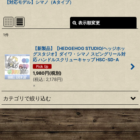
【対応モデル】シマノ（Aタイプ）
表示順変更
閉じる
1
件
表示数
:
【新製品】【HEDGEHOG STUDIO/ヘッジホッ
グスタジオ】ダイワ・シマノ スピングリール対
並び順
:
応 ハンドルスクリューキャップ HSC-SD-A
1,980
円
(税別)
絞り込む
(
税込
:
2,178
円
)
×
カテゴリで絞り込む
【シマノ】22ステラ［STELLA］対応 カスタムパーツ
【シマノ】18-19ステラ［STELLA］対応 カスタムパーツ