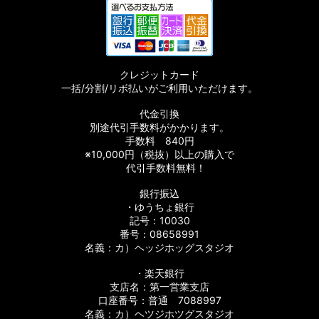
【シマノ】15-16ストラディック［STRADIC］対応 カスタムパ
ーツ
【シマノ】17サステイン［SUSTAIN］対応 カスタムパーツ
クレジットカード
【シマノ】11バイオマスター［BIOMASTER］対応 カスタムパ
一括/分割/リボ払いがご利用いただけます。
ーツ
代金引換
【シマノ】08バイオマスター［BIOMASTER］対応 カスタムパ
別途代引手数料がかかります。
ーツ
手数料 840円
※10,000円（税抜）以上の購入で
【シマノ】06バイオマスターMg［BIOMASTER Mg］対応 カ
代引手数料無料！
スタムパーツ
銀行振込
・ゆうちょ銀行
【シマノ】13-16バイオマスターSW［BIOMASTER SW］対応
カスタムパーツ
記号：10030
番号：08658991
名義：カ）ヘッジホッグスタジオ
【シマノ】10バイオマスターSW［BIOMASTER SW］対応 カ
スタムパーツ
・楽天銀行
支店名：第一営業支店
【シマノ】19スフェロスSW［SPHEROS SW］対応 カスタム
口座番号：普通 7088997
パーツ
名義：カ）ヘツジホツグスタジオ