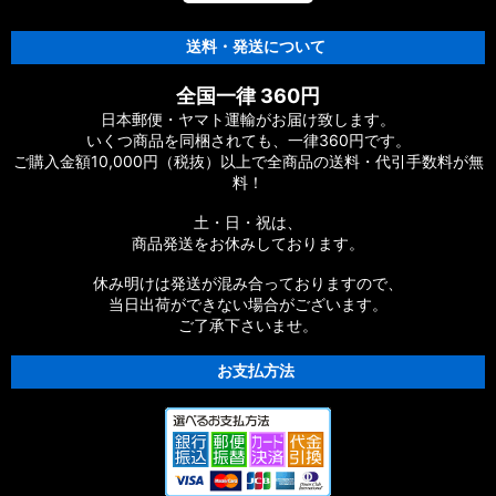
【シマノ】12-13ヴァンキッシュ&リミテッド［VANQUISH］
対応 カスタムパーツ
送料・発送について
【シマノ】20ヴァンフォード［VANFORD］対応 カスタムパー
全国一律 360円
ツ
日本郵便・ヤマト運輸がお届け致します。
いくつ商品を同梱されても、一律360円です。
【シマノ】19ストラディック［STRADIC］対応 カスタムパー
ご購入金額10,000円（税抜）以上で全商品の送料・代引手数料が無
ツ
料！
【シマノ】20ストラディックSW［STRADIC SW］対応 カスタ
土・日・祝は、
ムパーツ
商品発送をお休みしております。
【シマノ】18ストラディックSW［STRADIC SW］対応 カスタ
休み明けは発送が混み合っておりますので、
ムパーツ
当日出荷ができない場合がございます。
ご了承下さいませ。
【シマノ】16ストラディックCI4+［STRADIC CI4+］対応 カ
スタムパーツ
お支払方法
【シマノ】15-16ストラディック［STRADIC］対応 カスタムパ
ーツ
【シマノ】17サステイン［SUSTAIN］対応 カスタムパーツ