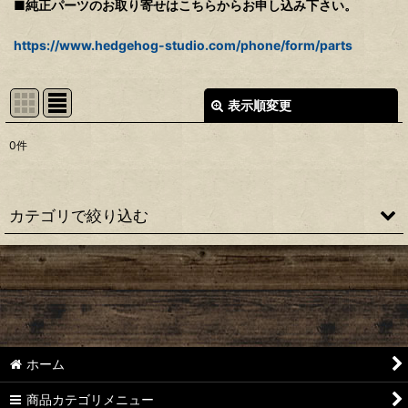
■純正パーツのお取り寄せはこちらからお申し込み下さい。
https://www.hedgehog-studio.com/phone/form/parts
表示順変更
閉じる
0
件
表示数
:
並び順
:
カテゴリで絞り込む
絞り込む
【シマノ】22ステラ［STELLA］対応 カスタムパーツ
【シマノ】18-19ステラ［STELLA］対応 カスタムパーツ
【シマノ】14ステラ［STELLA］対応 カスタムパーツ
ホーム
【シマノ】10ステラ［STELLA］対応 カスタムパーツ
商品カテゴリメニュー