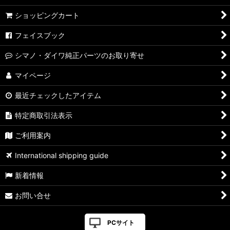
【シマノ】07ステラ［STELLA］対応 カスタムパーツ
ショッピングカート
【シマノ】04ステラ［STELLA］対応 カスタムパーツ
フェイスブック
【シマノ】19-22ステラSW［STELLA SW］対応 カスタムパー
シマノ・ダイワ純正パーツのお取り寄せ
ツ
マイページ
【シマノ】13ステラSW［STELLA SW］対応 カスタムパーツ
最近チェックしたアイテム
【シマノ】08ステラSW［STELLA SW］対応 カスタムパーツ
特定商取引法表示
【シマノ】01ステラSW［STELLA SW］対応 カスタムパーツ
ご利用案内
【シマノ】19ヴァンキッシュ［VANQUISH］対応 カスタムパ
International shipping guide
ーツ
新着情報
17ヴァンキッシュFW用
お問い合せ
【シマノ】16ヴァンキッシュ・17ヴァンキッシュ
FW［VANQUISH］対応 カスタムパーツ
PCサイト