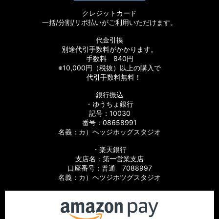
クレジットカード
【シマノ】11バイオマスター［BIOMASTER］対応 カスタムパ
一括/分割/リボ払いがご利用いただけます。
ーツ
代金引換
【シマノ】08バイオマスター［BIOMASTER］対応 カスタムパ
別途代引手数料がかかります。
ーツ
手数料 840円
※10,000円（税抜）以上の購入で
【シマノ】06バイオマスターMg［BIOMASTER Mg］対応 カ
代引手数料無料！
スタムパーツ
銀行振込
・ゆうちょ銀行
【シマノ】13-16バイオマスターSW［BIOMASTER SW］対応
カスタムパーツ
記号：10030
番号：08658991
名義：カ）ヘッジホッグスタジオ
【シマノ】10バイオマスターSW［BIOMASTER SW］対応 カ
スタムパーツ
・楽天銀行
支店名：第一営業支店
【シマノ】19スフェロスSW［SPHEROS SW］対応 カスタム
口座番号：普通 7088997
パーツ
名義：カ）ヘツジホツグスタジオ
【シマノ】21スフェロスSW［SPHEROS SW］対応 カスタム
パーツ