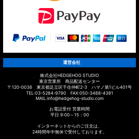
【シマノ】14スフェロスSW［SPHEROS SW］対応 カスタム
パーツ
【シマノ】21エクスセンス［EXSENCE］対応 カスタムパーツ
【シマノ】20エクスセンスBB［EXSENCE BB］対応 カスタム
パーツ
【シマノ】18エクスセンスCI4+［EXSENCE CI4+］対応 カス
タムパーツ
運営会社
【シマノ】17エクスセンス［EXSENCE］対応 カスタムパーツ
株式会社HEDGEHOG STUDIO
東京営業所 商品配送センター
【シマノ】16エクスセンスLB［EXSENCE LB］対応 カスタム
〒120-0036 東京都足立区千住仲町2-3 ハマノ第1ビル401号
パーツ
TEL:03-5284-9790 FAX:050-3488-4381
MAIL:info@hedgehog-studio.com
【シマノ】15エクスセンスLB［EXSENCE LB］対応 カスタム
お電話受付 営業時間
パーツ
平日 9:00～15：00
【シマノ】14エクスセンスBB［EXSENCE BB］対応 カスタム
インターネットからのご注文は、
パーツ
24時間年中無休で受付しております。