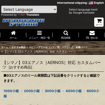
International shipping:
English
Select language here!
by Google translate
Powered by
Translate
カート
ホーム
メニュー・商品一覧
商品検索
問い合わせ
>
>
ホーム
おすすめ商品
スピニングリール（シマノ用）ベアリング・各種パーツ
>
【シマノ】03エアノス［AERNOS］対応 カスタムパーツ
【シマノ】03エアノス［AERNOS］対応 カスタムパー
ツ
[
おすすめ商品
]
■03エアノスのリール展開図は下記品番をクリックすると確認で
きます。
1000小箱
・
2000小箱
・
3000小箱
・
4000小箱
・
6000小
箱