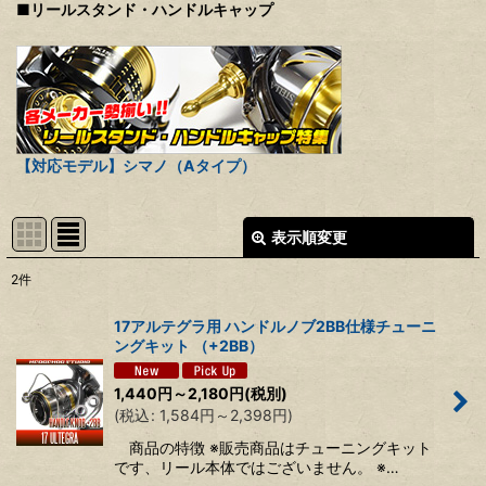
■リールスタンド・ハンドルキャップ
【対応モデル】シマノ（Aタイプ）
表示順変更
閉じる
2
件
表示数
:
17アルテグラ用 ハンドルノブ2BB仕様チューニ
ングキット （+2BB）
並び順
:
1,440
円
～2,180
円
(税別)
(
税込
:
1,584
円
～2,398
円
)
絞り込む
商品の特徴 ※販売商品はチューニングキット
です、リール本体ではございません。 ※…