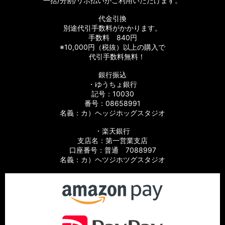
一括/分割/リボ払いがご利用いただけます。
ーツ
代金引換
【シマノ】08バイオマスター［BIOMASTER］対応 カスタムパ
別途代引手数料がかかります。
ーツ
手数料 840円
※10,000円（税抜）以上の購入で
【シマノ】06バイオマスターMg［BIOMASTER Mg］対応 カ
代引手数料無料！
スタムパーツ
銀行振込
・ゆうちょ銀行
【シマノ】13-16バイオマスターSW［BIOMASTER SW］対応
カスタムパーツ
記号：10030
番号：08658991
名義：カ）ヘッジホッグスタジオ
【シマノ】10バイオマスターSW［BIOMASTER SW］対応 カ
スタムパーツ
・楽天銀行
支店名：第一営業支店
【シマノ】19スフェロスSW［SPHEROS SW］対応 カスタム
口座番号：普通 7088997
パーツ
名義：カ）ヘツジホツグスタジオ
【シマノ】21スフェロスSW［SPHEROS SW］対応 カスタム
パーツ
【シマノ】14スフェロスSW［SPHEROS SW］対応 カスタム
パーツ