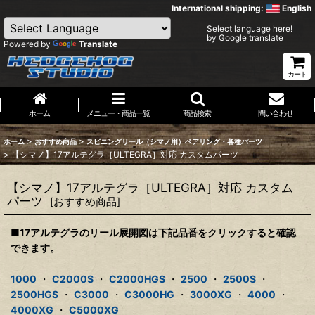
International shipping:
English
Select language here!
by Google translate
Powered by
Translate
カート
ホーム
メニュー・商品一覧
商品検索
問い合わせ
>
>
ホーム
おすすめ商品
スピニングリール（シマノ用）ベアリング・各種パーツ
>
【シマノ】17アルテグラ［ULTEGRA］対応 カスタムパーツ
【シマノ】17アルテグラ［ULTEGRA］対応 カスタム
パーツ
[
おすすめ商品
]
■17アルテグラのリール展開図は下記品番をクリックすると確認
できます。
1000
・
C2000S
・
C2000HGS
・
2500
・
2500S
・
2500HGS
・
C3000
・
C3000HG
・
3000XG
・
4000
・
4000XG
・
C5000XG