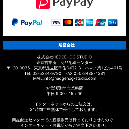
【シマノ】21エクスセンス［EXSENCE］対応 カスタムパーツ
【シマノ】20エクスセンスBB［EXSENCE BB］対応 カスタム
パーツ
【シマノ】18エクスセンスCI4+［EXSENCE CI4+］対応 カス
タムパーツ
運営会社
【シマノ】17エクスセンス［EXSENCE］対応 カスタムパーツ
株式会社HEDGEHOG STUDIO
東京営業所 商品配送センター
【シマノ】16エクスセンスLB［EXSENCE LB］対応 カスタム
〒120-0036 東京都足立区千住仲町2-3 ハマノ第1ビル401号
パーツ
TEL:03-5284-9790 FAX:050-3488-4381
MAIL:info@hedgehog-studio.com
【シマノ】15エクスセンスLB［EXSENCE LB］対応 カスタム
お電話受付 営業時間
パーツ
平日 9:00～15：00
【シマノ】14エクスセンスBB［EXSENCE BB］対応 カスタム
インターネットからのご注文は、
パーツ
24時間年中無休で受付しております。
商品配送センターでの直接販売は行っておりませんので、
【シマノ】13エクスセンスLB［EXSENCE LB］対応 カスタム
パーツ
インターネット・お電話からご注文下さいませ。