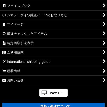
【シマノ】04ステラ［STELLA］対応 カスタムパーツ
フェイスブック
【シマノ】19-22ステラSW［STELLA SW］対応 カスタムパー
シマノ・ダイワ純正パーツのお取り寄せ
ツ
マイページ
【シマノ】13ステラSW［STELLA SW］対応 カスタムパーツ
最近チェックしたアイテム
【シマノ】08ステラSW［STELLA SW］対応 カスタムパーツ
特定商取引法表示
【シマノ】01ステラSW［STELLA SW］対応 カスタムパーツ
ご利用案内
【シマノ】19ヴァンキッシュ［VANQUISH］対応 カスタムパ
International shipping guide
ーツ
新着情報
17ヴァンキッシュFW用
お問い合せ
【シマノ】16ヴァンキッシュ・17ヴァンキッシュ
FW［VANQUISH］対応 カスタムパーツ
PCサイト
【シマノ】12-13ヴァンキッシュ&リミテッド［VANQUISH］
対応 カスタムパーツ
送料・発送について