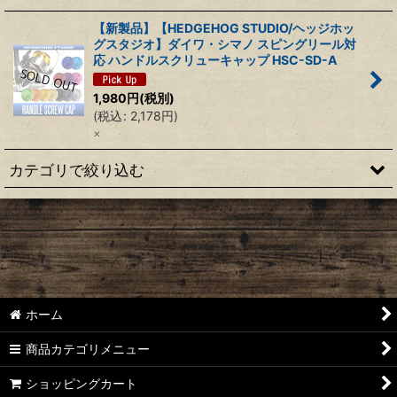
【新製品】【HEDGEHOG STUDIO/ヘッジホッ
グスタジオ】ダイワ・シマノ スピングリール対
応 ハンドルスクリューキャップ HSC-SD-A
1,980
円
(税別)
(
税込
:
2,178
円
)
×
カテゴリで絞り込む
【シマノ】22ステラ［STELLA］対応 カスタムパーツ
【シマノ】18-19ステラ［STELLA］対応 カスタムパーツ
【シマノ】14ステラ［STELLA］対応 カスタムパーツ
ホーム
【シマノ】10ステラ［STELLA］対応 カスタムパーツ
商品カテゴリメニュー
【シマノ】07ステラ［STELLA］対応 カスタムパーツ
ショッピングカート