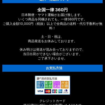
【シマノ】20ヴァンフォード［VANFORD］対応 カスタムパー
全国一律 360円
ツ
日本郵便・ヤマト運輸がお届け致します。
いくつ商品を同梱されても、一律360円です。
【シマノ】19ストラディック［STRADIC］対応 カスタムパー
ご購入金額10,000円（税抜）以上で全商品の送料・代引手数料が無
ツ
料！
【シマノ】20ストラディックSW［STRADIC SW］対応 カスタ
土・日・祝は、
ムパーツ
商品発送をお休みしております。
【シマノ】18ストラディックSW［STRADIC SW］対応 カスタ
休み明けは発送が混み合っておりますので、
ムパーツ
当日出荷ができない場合がございます。
ご了承下さいませ。
【シマノ】16ストラディックCI4+［STRADIC CI4+］対応 カ
スタムパーツ
お支払方法
【シマノ】15-16ストラディック［STRADIC］対応 カスタムパ
ーツ
【シマノ】17サステイン［SUSTAIN］対応 カスタムパーツ
クレジットカード
【シマノ】11バイオマスター［BIOMASTER］対応 カスタムパ