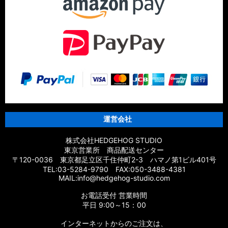
【シマノ】14スフェロスSW［SPHEROS SW］対応 カスタム
パーツ
【シマノ】21エクスセンス［EXSENCE］対応 カスタムパーツ
【シマノ】20エクスセンスBB［EXSENCE BB］対応 カスタム
パーツ
【シマノ】18エクスセンスCI4+［EXSENCE CI4+］対応 カス
タムパーツ
運営会社
【シマノ】17エクスセンス［EXSENCE］対応 カスタムパーツ
株式会社HEDGEHOG STUDIO
東京営業所 商品配送センター
【シマノ】16エクスセンスLB［EXSENCE LB］対応 カスタム
〒120-0036 東京都足立区千住仲町2-3 ハマノ第1ビル401号
パーツ
TEL:03-5284-9790 FAX:050-3488-4381
MAIL:info@hedgehog-studio.com
【シマノ】15エクスセンスLB［EXSENCE LB］対応 カスタム
お電話受付 営業時間
パーツ
平日 9:00～15：00
【シマノ】14エクスセンスBB［EXSENCE BB］対応 カスタム
インターネットからのご注文は、