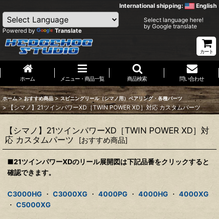
International shipping:
English
Select language here!
by Google translate
Powered by
Translate
カート
ホーム
メニュー・商品一覧
商品検索
問い合わせ
>
>
ホーム
おすすめ商品
スピニングリール（シマノ用）ベアリング・各種パーツ
>
【シマノ】21ツインパワーXD［TWIN POWER XD］対応 カスタムパーツ
【シマノ】21ツインパワーXD［TWIN POWER XD］対
応 カスタムパーツ
[
おすすめ商品
]
■21ツインパワーXDのリール展開図は下記品番をクリックすると
確認できます。
C3000HG
・
C3000XG
・
4000PG
・
4000HG
・
4000XG
・
C5000XG