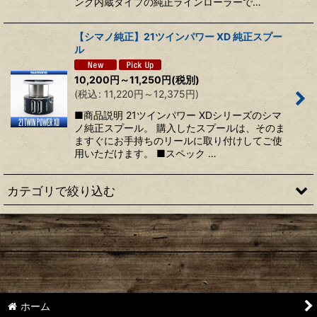
ング内蔵タイプの純正ラインローラーで…
【シマノ純正】21ツインパワー XD 純正スプー
ル
10,200
円
～11,250
円
(税別)
(
税込
:
11,220
円
～12,375
円
)
■商品説明 21ツインパワー XDシリーズのシマ
ノ純正スプール。 購入したスプールは、そのま
ますぐにお手持ちのリールに取り付けしてご使
用いただけます。 ■スペック …
カテゴリで絞り込む
【シマノ】22ステラ［STELLA］対応 カスタムパーツ
【シマノ】18-19ステラ［STELLA］対応 カスタムパーツ
【シマノ】14ステラ［STELLA］対応 カスタムパーツ
ホーム