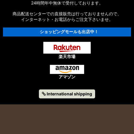
パーツ
24時間年中無休で受付しております。
商品配送センターでの直接販売は行っておりませんので、
【シマノ】13エクスセンスLB［EXSENCE LB］対応 カスタム
パーツ
インターネット・お電話からご注文下さいませ。
ショッピングモールも出店中！
【シマノ】12エクスセンスCI4+［EXSENCE CI4+］対応 カス
タムパーツ
【シマノ】11-12エクスセンスBB［EXSENCE BB］対応 カスタ
ムパーツ
楽天市場
【シマノ】11エクスセンスLB SS［EXSENCE LB SS］対応 カ
スタムパーツ
アマゾン
【シマノ】10エクスセンスLB［EXSENCE LB］対応 カスタム
パーツ
International shipping
【シマノ】09エクスセンス、10エクスセンス
CI4［EXSENCE］対応 カスタムパーツ
【シマノ】13-15A-RCエアロ CI4+［AR-C AERO CI4+］対応
カスタムパーツ