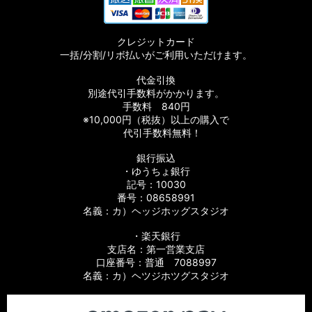
【シマノ】17サステイン［SUSTAIN］対応 カスタムパーツ
クレジットカード
【シマノ】11バイオマスター［BIOMASTER］対応 カスタムパ
一括/分割/リボ払いがご利用いただけます。
ーツ
代金引換
【シマノ】08バイオマスター［BIOMASTER］対応 カスタムパ
別途代引手数料がかかります。
ーツ
手数料 840円
※10,000円（税抜）以上の購入で
【シマノ】06バイオマスターMg［BIOMASTER Mg］対応 カ
代引手数料無料！
スタムパーツ
銀行振込
・ゆうちょ銀行
【シマノ】13-16バイオマスターSW［BIOMASTER SW］対応
カスタムパーツ
記号：10030
番号：08658991
名義：カ）ヘッジホッグスタジオ
【シマノ】10バイオマスターSW［BIOMASTER SW］対応 カ
スタムパーツ
・楽天銀行
支店名：第一営業支店
【シマノ】19スフェロスSW［SPHEROS SW］対応 カスタム
口座番号：普通 7088997
パーツ
名義：カ）ヘツジホツグスタジオ
【シマノ】21スフェロスSW［SPHEROS SW］対応 カスタム
パーツ