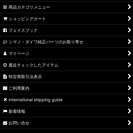
【シマノ】10ステラ［STELLA］対応 カスタムパーツ
商品カテゴリメニュー
【シマノ】07ステラ［STELLA］対応 カスタムパーツ
ショッピングカート
【シマノ】04ステラ［STELLA］対応 カスタムパーツ
フェイスブック
【シマノ】19-22ステラSW［STELLA SW］対応 カスタムパー
シマノ・ダイワ純正パーツのお取り寄せ
ツ
マイページ
【シマノ】13ステラSW［STELLA SW］対応 カスタムパーツ
最近チェックしたアイテム
【シマノ】08ステラSW［STELLA SW］対応 カスタムパーツ
特定商取引法表示
【シマノ】01ステラSW［STELLA SW］対応 カスタムパーツ
ご利用案内
【シマノ】19ヴァンキッシュ［VANQUISH］対応 カスタムパ
International shipping guide
ーツ
新着情報
17ヴァンキッシュFW用
お問い合せ
【シマノ】16ヴァンキッシュ・17ヴァンキッシュ
FW［VANQUISH］対応 カスタムパーツ