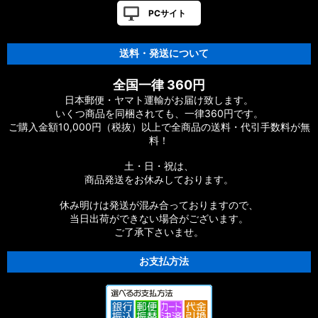
PCサイト
【シマノ】12-13ヴァンキッシュ&リミテッド［VANQUISH］
対応 カスタムパーツ
送料・発送について
【シマノ】20ヴァンフォード［VANFORD］対応 カスタムパー
全国一律 360円
ツ
日本郵便・ヤマト運輸がお届け致します。
いくつ商品を同梱されても、一律360円です。
【シマノ】19ストラディック［STRADIC］対応 カスタムパー
ご購入金額10,000円（税抜）以上で全商品の送料・代引手数料が無
ツ
料！
【シマノ】20ストラディックSW［STRADIC SW］対応 カスタ
土・日・祝は、
ムパーツ
商品発送をお休みしております。
【シマノ】18ストラディックSW［STRADIC SW］対応 カスタ
休み明けは発送が混み合っておりますので、
ムパーツ
当日出荷ができない場合がございます。
ご了承下さいませ。
【シマノ】16ストラディックCI4+［STRADIC CI4+］対応 カ
スタムパーツ
お支払方法
【シマノ】15-16ストラディック［STRADIC］対応 カスタムパ
ーツ