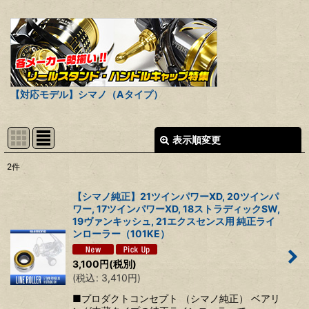
【対応モデル】シマノ（Aタイプ）
表示順変更
閉じる
2
件
表示数
:
【シマノ純正】21ツインパワーXD, 20ツインパ
ワー, 17ツインパワーXD, 18ストラディックSW,
並び順
:
19ヴァンキッシュ, 21エクスセンス用 純正ライ
ンローラー（101KE）
絞り込む
3,100
円
(税別)
(
税込
:
3,410
円
)
■プロダクトコンセプト （シマノ純正） ベアリ