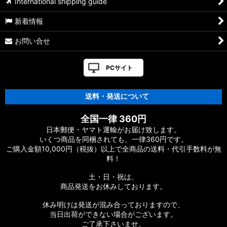
International shipping guide
ーツ
新着情報
17ヴァンキッシュFW用
お問い合せ
【シマノ】16ヴァンキッシュ・17ヴァンキッシュ
FW［VANQUISH］対応 カスタムパーツ
PCサイト
【シマノ】12-13ヴァンキッシュ&リミテッド［VANQUISH］
対応 カスタムパーツ
送料・発送について
【シマノ】20ヴァンフォード［VANFORD］対応 カスタムパー
全国一律 360円
ツ
日本郵便・ヤマト運輸がお届け致します。
いくつ商品を同梱されても、一律360円です。
【シマノ】19ストラディック［STRADIC］対応 カスタムパー
ご購入金額10,000円（税抜）以上で全商品の送料・代引手数料が無
ツ
料！
【シマノ】20ストラディックSW［STRADIC SW］対応 カスタ
土・日・祝は、
ムパーツ
商品発送をお休みしております。
【シマノ】18ストラディックSW［STRADIC SW］対応 カスタ
休み明けは発送が混み合っておりますので、
ムパーツ
当日出荷ができない場合がございます。
ご了承下さいませ。