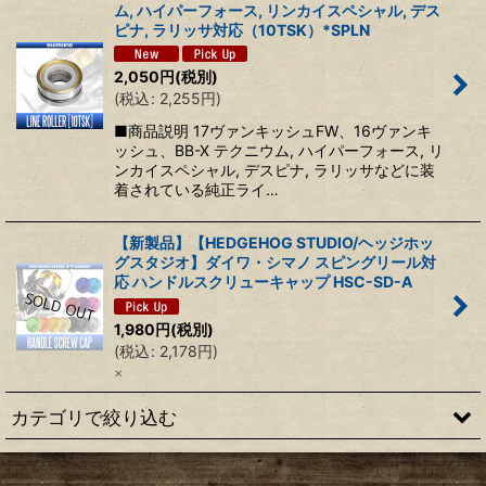
ム, ハイパーフォース, リンカイスペシャル, デス
ピナ, ラリッサ対応（10TSK）*SPLN
2,050
円
(税別)
(
税込
:
2,255
円
)
■商品説明 17ヴァンキッシュFW、16ヴァンキ
ッシュ、BB-X テクニウム, ハイパーフォース, リ
ンカイスペシャル, デスピナ, ラリッサなどに装
着されている純正ライ…
【新製品】【HEDGEHOG STUDIO/ヘッジホッ
グスタジオ】ダイワ・シマノ スピングリール対
応 ハンドルスクリューキャップ HSC-SD-A
1,980
円
(税別)
(
税込
:
2,178
円
)
×
カテゴリで絞り込む
【シマノ】22ステラ［STELLA］対応 カスタムパーツ