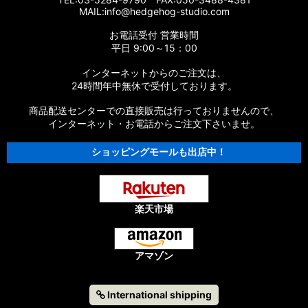
MAIL:info@hedgehog-studio.com
【シマノ】15エクスセンスLB［EXSENCE LB］対応 カスタム
お電話受付 営業時間
パーツ
平日 9:00～15：00
【シマノ】14エクスセンスBB［EXSENCE BB］対応 カスタム
インターネットからのご注文は、
パーツ
24時間年中無休で受付しております。
【シマノ】13エクスセンスLB［EXSENCE LB］対応 カスタム
商品配送センターでの直接販売は行っておりませんので、
パーツ
インターネット・お電話からご注文下さいませ。
ショッピングモールも出店中！
【シマノ】12エクスセンスCI4+［EXSENCE CI4+］対応 カス
タムパーツ
【シマノ】11-12エクスセンスBB［EXSENCE BB］対応 カスタ
ムパーツ
楽天市場
【シマノ】11エクスセンスLB SS［EXSENCE LB SS］対応 カ
スタムパーツ
アマゾン
【シマノ】10エクスセンスLB［EXSENCE LB］対応 カスタム
パーツ
International shipping