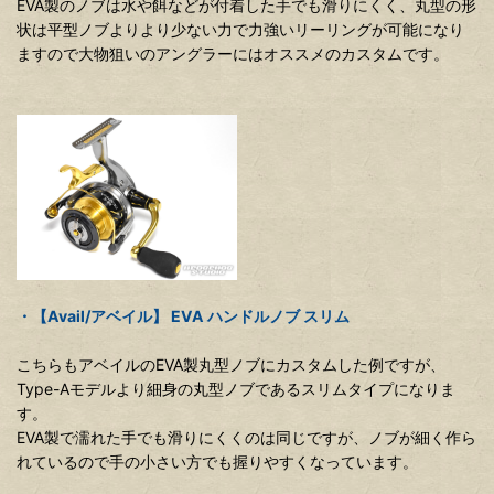
EVA製のノブは水や餌などが付着した手でも滑りにくく、丸型の形
状は平型ノブよりより少ない力で力強いリーリングが可能になり
ますので大物狙いのアングラーにはオススメのカスタムです。
・【Avail/アベイル】 EVA ハンドルノブ スリム
こちらもアベイルのEVA製丸型ノブにカスタムした例ですが、
Type-Aモデルより細身の丸型ノブであるスリムタイプになりま
す。
EVA製で濡れた手でも滑りにくくのは同じですが、ノブが細く作ら
れているので手の小さい方でも握りやすくなっています。