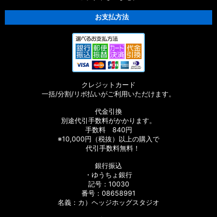
【シマノ】16ストラディックCI4+［STRADIC CI4+］対応 カ
スタムパーツ
お支払方法
【シマノ】15-16ストラディック［STRADIC］対応 カスタムパ
ーツ
【シマノ】17サステイン［SUSTAIN］対応 カスタムパーツ
クレジットカード
【シマノ】11バイオマスター［BIOMASTER］対応 カスタムパ
一括/分割/リボ払いがご利用いただけます。
ーツ
代金引換
【シマノ】08バイオマスター［BIOMASTER］対応 カスタムパ
別途代引手数料がかかります。
ーツ
手数料 840円
※10,000円（税抜）以上の購入で
【シマノ】06バイオマスターMg［BIOMASTER Mg］対応 カ
代引手数料無料！
スタムパーツ
銀行振込
【シマノ】13-16バイオマスターSW［BIOMASTER SW］対応
・ゆうちょ銀行
カスタムパーツ
記号：10030
番号：08658991
名義：カ）ヘッジホッグスタジオ
【シマノ】10バイオマスターSW［BIOMASTER SW］対応 カ
スタムパーツ