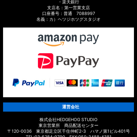
・楽天銀行
支店名：第一営業支店
【シマノ】19スフェロスSW［SPHEROS SW］対応 カスタム
口座番号：普通 7088997
パーツ
名義：カ）ヘツジホツグスタジオ
【シマノ】21スフェロスSW［SPHEROS SW］対応 カスタム
パーツ
【シマノ】14スフェロスSW［SPHEROS SW］対応 カスタム
パーツ
【シマノ】21エクスセンス［EXSENCE］対応 カスタムパーツ
【シマノ】20エクスセンスBB［EXSENCE BB］対応 カスタム
パーツ
【シマノ】18エクスセンスCI4+［EXSENCE CI4+］対応 カス
タムパーツ
運営会社
【シマノ】17エクスセンス［EXSENCE］対応 カスタムパーツ
株式会社HEDGEHOG STUDIO
東京営業所 商品配送センター
【シマノ】16エクスセンスLB［EXSENCE LB］対応 カスタム
〒120-0036 東京都足立区千住仲町2-3 ハマノ第1ビル401号
パーツ
TEL:03-5284-9790 FAX:050-3488-4381