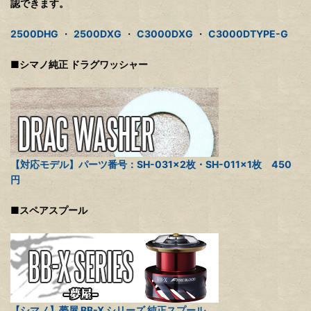
認できます。
2500DHG
・
2500DXG
・
C3000DXG
・
C3000DTYPE-G
■シマノ純正 ドラグワッシャー
【対応モデル】パーツ番号：SH-031×2枚・SH-011×1枚 450
円
■スペアスプール
【シマノ】夢屋 BB-X シリーズ 純正スプール