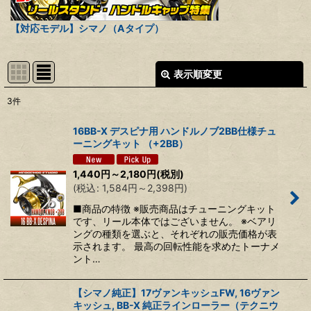
【対応モデル】シマノ（Aタイプ）
表示順変更
閉じる
3
件
表示数
:
16BB-X デスピナ用 ハンドルノブ2BB仕様チュ
ーニングキット （+2BB）
並び順
:
1,440
円
～2,180
円
(税別)
(
税込
:
1,584
円
～2,398
円
)
絞り込む
■商品の特徴 ※販売商品はチューニングキット
です、リール本体ではございません。 ※ベアリ
ングの種類を選ぶと、それぞれの販売価格が表
示されます。 最高の回転性能を求めたトーナメ
ント…
【シマノ純正】17ヴァンキッシュFW, 16ヴァン
キッシュ, BB-X 純正ラインローラー（テクニウ