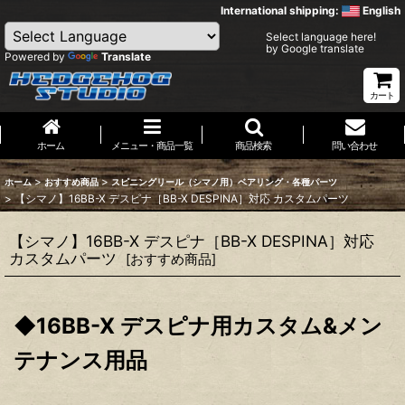
International shipping:
English
Select language here!
by Google translate
Powered by
Translate
カート
ホーム
メニュー・商品一覧
商品検索
問い合わせ
>
>
ホーム
おすすめ商品
スピニングリール（シマノ用）ベアリング・各種パーツ
>
【シマノ】16BB-X デスピナ［BB-X DESPINA］対応 カスタムパーツ
【シマノ】16BB-X デスピナ［BB-X DESPINA］対応
カスタムパーツ
[
おすすめ商品
]
◆16BB-X デスピナ用カスタム&メン
テナンス用品